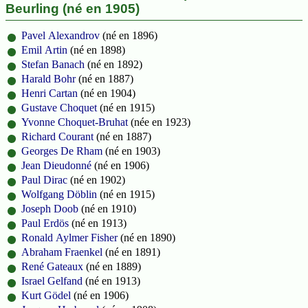
Beurling (né en 1905)
Pavel Alexandrov
(né en 1896)
Emil Artin
(né en 1898)
Stefan Banach
(né en 1892)
Harald Bohr
(né en 1887)
Henri Cartan
(né en 1904)
Gustave Choquet
(né en 1915)
Yvonne Choquet-Bruhat
(née en 1923)
Richard Courant
(né en 1887)
Georges De Rham
(né en 1903)
Jean Dieudonné
(né en 1906)
Paul Dirac
(né en 1902)
Wolfgang Döblin
(né en 1915)
Joseph Doob
(né en 1910)
Paul Erdös
(né en 1913)
Ronald Aylmer Fisher
(né en 1890)
Abraham Fraenkel
(né en 1891)
René Gateaux
(né en 1889)
Israel Gelfand
(né en 1913)
Kurt Gödel
(né en 1906)