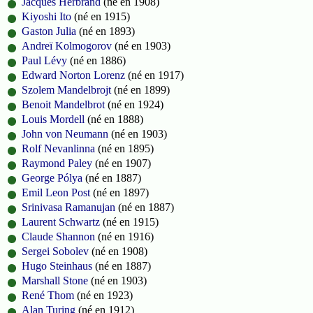
Jacques Herbrand
(né en 1908)
Kiyoshi Ito
(né en 1915)
Gaston Julia
(né en 1893)
Andreï Kolmogorov
(né en 1903)
Paul Lévy
(né en 1886)
Edward Norton Lorenz
(né en 1917)
Szolem Mandelbrojt
(né en 1899)
Benoit Mandelbrot
(né en 1924)
Louis Mordell
(né en 1888)
John von Neumann
(né en 1903)
Rolf Nevanlinna
(né en 1895)
Raymond Paley
(né en 1907)
George Pólya
(né en 1887)
Emil Leon Post
(né en 1897)
Srinivasa Ramanujan
(né en 1887)
Laurent Schwartz
(né en 1915)
Claude Shannon
(né en 1916)
Sergei Sobolev
(né en 1908)
Hugo Steinhaus
(né en 1887)
Marshall Stone
(né en 1903)
René Thom
(né en 1923)
Alan Turing
(né en 1912)