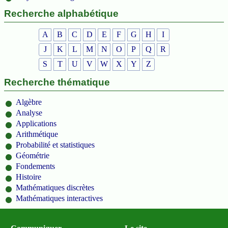
Recherche alphabétique
A
B
C
D
E
F
G
H
I
J
K
L
M
N
O
P
Q
R
S
T
U
V
W
X
Y
Z
Recherche thématique
Algèbre
Analyse
Applications
Arithmétique
Probabilité et statistiques
Géométrie
Fondements
Histoire
Mathématiques discrètes
Mathématiques interactives