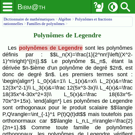
Bibm@th
Dictionnaire de mathématiques
>
Algèbre
>
Polynômes et fractions
rationnelles
>
Familles de polynômes
>
Polynômes de Legendre
Les
polynômes de Legendre
sont les polynômes
définis par : $$L_n(X)=\frac{1}{2^nn!}\left((X^2-
1)^n\right)^{(n)}.$$ Le polynôme $L_n$, étant la
dérivée $n-$ième d'un polynôme de degré $2n$, est
donc de degré $n$. Les premiers termes sont :
\begin{align*} L_0(x)&=1\\ L_1(x)&=x\\ L_2(x)&=\frac
12(3x^2-1)\\ L_3(x)&=\frac 12(5x^3-3x)\\ L_4(x)&=\frac
18(35x^4-30x^2+3)\\ L_5(x)&=\frac 18(63x^5-
70x^3+15x). \end{align*} Les polynômes de Legendre
sont orthogonaux pour le produit scalaire $$\langle
P,Q\rangle=\int_{-1}^1 P(t)Q(t)dt$$ mais toutefois pas
orthonormaux car $$\langle L_n,L_n\rangle=\frac{2}
{2n+1}.$$ Comme toute famille de polynômes
orthogonaux, les polynômes de Legendre vérifient