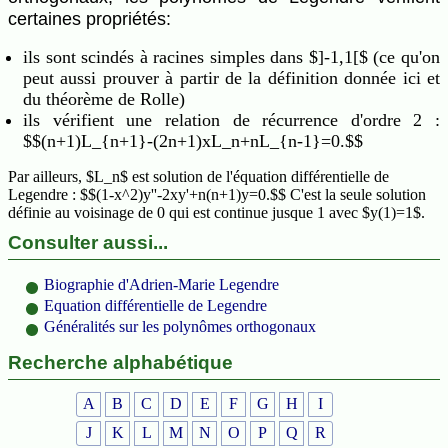
certaines propriétés:
ils sont scindés à racines simples dans $]-1,1[$ (ce qu'on
peut aussi prouver à partir de la définition donnée ici et
du théorème de Rolle)
ils vérifient une relation de récurrence d'ordre 2 :
$$(n+1)L_{n+1}-(2n+1)xL_n+nL_{n-1}=0.$$
Par ailleurs, $L_n$ est solution de l'équation différentielle de
Legendre : $$(1-x^2)y''-2xy'+n(n+1)y=0.$$ C'est la seule solution
définie au voisinage de 0 qui est continue jusque 1 avec $y(1)=1$.
Consulter aussi...
Biographie d'Adrien-Marie Legendre
Equation différentielle de Legendre
Généralités sur les polynômes orthogonaux
Recherche alphabétique
A
B
C
D
E
F
G
H
I
J
K
L
M
N
O
P
Q
R