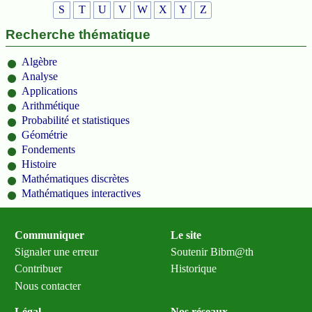
S
T
U
V
W
X
Y
Z
Recherche thématique
Algèbre
Analyse
Applications
Arithmétique
Probabilité et statistiques
Géométrie
Fondements
Histoire
Mathématiques discrètes
Mathématiques interactives
Communiquer
Le site
Signaler une erreur
Soutenir Bibm@th
Contribuer
Historique
Nous contacter
Légal
Nos réseaux