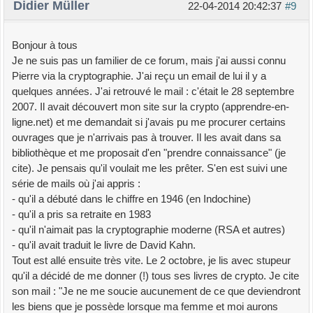
Didier Müller
22-04-2014 20:42:37
#9
Bonjour à tous
Je ne suis pas un familier de ce forum, mais j'ai aussi connu
Pierre via la cryptographie. J'ai reçu un email de lui il y a
quelques années. J'ai retrouvé le mail : c'était le 28 septembre
2007. Il avait découvert mon site sur la crypto (apprendre-en-
ligne.net) et me demandait si j'avais pu me procurer certains
ouvrages que je n'arrivais pas à trouver. Il les avait dans sa
bibliothèque et me proposait d'en "prendre connaissance" (je
cite). Je pensais qu'il voulait me les prêter. S'en est suivi une
série de mails où j'ai appris :
- qu'il a débuté dans le chiffre en 1946 (en Indochine)
- qu'il a pris sa retraite en 1983
- qu'il n'aimait pas la cryptographie moderne (RSA et autres)
- qu'il avait traduit le livre de David Kahn.
Tout est allé ensuite très vite. Le 2 octobre, je lis avec stupeur
qu'il a décidé de me donner (!) tous ses livres de crypto. Je cite
son mail : "Je ne me soucie aucunement de ce que deviendront
les biens que je possède lorsque ma femme et moi aurons