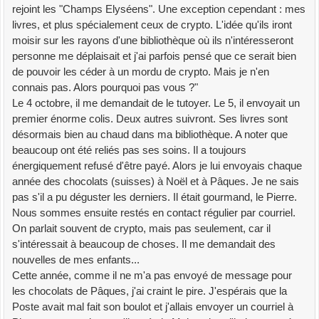
rejoint les "Champs Elyséens". Une exception cependant : mes
livres, et plus spécialement ceux de crypto. L'idée qu'ils iront
moisir sur les rayons d'une bibliothèque où ils n'intéresseront
personne me déplaisait et j'ai parfois pensé que ce serait bien
de pouvoir les céder à un mordu de crypto. Mais je n'en
connais pas. Alors pourquoi pas vous ?"
Le 4 octobre, il me demandait de le tutoyer. Le 5, il envoyait un
premier énorme colis. Deux autres suivront. Ses livres sont
désormais bien au chaud dans ma bibliothèque. A noter que
beaucoup ont été reliés pas ses soins. Il a toujours
énergiquement refusé d'être payé. Alors je lui envoyais chaque
année des chocolats (suisses) à Noël et à Pâques. Je ne sais
pas s'il a pu déguster les derniers. Il était gourmand, le Pierre.
Nous sommes ensuite restés en contact régulier par courriel.
On parlait souvent de crypto, mais pas seulement, car il
s'intéressait à beaucoup de choses. Il me demandait des
nouvelles de mes enfants...
Cette année, comme il ne m'a pas envoyé de message pour
les chocolats de Pâques, j'ai craint le pire. J'espérais que la
Poste avait mal fait son boulot et j'allais envoyer un courriel à