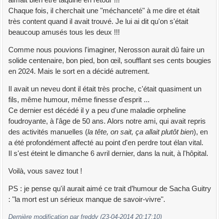
Chaque fois, il cherchait une "méchanceté" à me dire et était
très content quand il avait trouvé. Je lui ai dit qu'on s'était
beaucoup amusés tous les deux !!!
Comme nous pouvions l'imaginer, Nerosson aurait dû faire un
solide centenaire, bon pied, bon œil, soufflant ses cents bougies
en 2024. Mais le sort en a décidé autrement.
Il avait un neveu dont il était très proche, c'était quasiment un
fils, même humour, même finesse d'esprit ...
Ce dernier est décédé il y a peu d'une maladie orpheline
foudroyante, à l'âge de 50 ans. Alors notre ami, qui avait repris
des activités manuelles (
la tête, on sait, ça allait plutôt bien
), en
a été profondément affecté au point d'en perdre tout élan vital.
Il s'est éteint le dimanche 6 avril dernier, dans la nuit, à l'hôpital.
Voilà, vous savez tout !
PS : je pense qu'il aurait aimé ce trait d’humour de Sacha Guitry
: "la mort est un sérieux manque de savoir-vivre".
Dernière modification par freddy (23-04-2014 20:17:10)