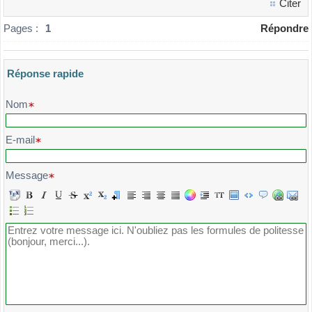
Citer
Pages :
1
Répondre
Réponse rapide
Veuillez composer votre message et l'envoyer
Nom
E-mail
Message