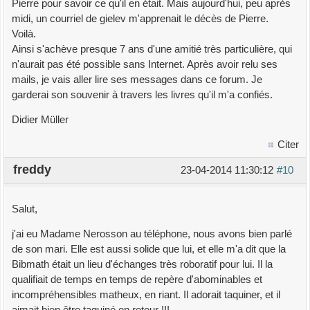
Pierre pour savoir ce qu'il en était. Mais aujourd'hui, peu après
midi, un courriel de gielev m'apprenait le décès de Pierre.
Voilà.
Ainsi s'achève presque 7 ans d'une amitié très particulière, qui
n'aurait pas été possible sans Internet. Après avoir relu ses
mails, je vais aller lire ses messages dans ce forum. Je
garderai son souvenir à travers les livres qu'il m'a confiés.
Didier Müller
Citer
freddy
23-04-2014 11:30:12
#10
Salut,
j'ai eu Madame Nerosson au téléphone, nous avons bien parlé
de son mari. Elle est aussi solide que lui, et elle m'a dit que la
Bibmath était un lieu d'échanges très roboratif pour lui. Il la
qualifiait de temps en temps de repère d'abominables et
incompréhensibles matheux, en riant. Il adorait taquiner, et il
aimait bien être taquiné en retour !!!