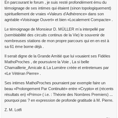
En parcourant le forum , je suis resté profondément ému du
témoignage de ses intimes qui étaient (sinon topologiquement)
spirituellement de vraies «Valeurs d'Adhérence» dans son
agréable «Voisinage Ouvert» et bien «Localement Compacte» .
Le témoignage de Monsieur D. MÜLLER m'a interpellé par
(semblabilité des circuits continus de la Vie) le souvenir de
nombreuses stations de mon propre parcours qui en en est à
sa 61 ème borne déjà .
Il serait digne de la Grande Amitié que lui vouaient ses Fidèles
MathoProches , de poursuivre la Voie , La si belle
Chamaillerie_Amicale & La Lumière créée et entretenues par
«Le Vétéran Pierre» .
Ses intimes MathoProches pourraient par exemple faire un
beau «Prolongement Par Continuité» entre «Crypto» et (récents
résultats en) «Primo» ( i.e. : Théorie des Nombres Premiers) ...
pourquoi pas ? en expression de profonde gratitude à M. Pierre.
Z. M. Lotfi