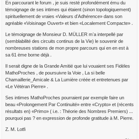
En parcourant le forum , je suis resté profondément ému du
témoignage de ses intimes qui étaient (sinon topologiquement)
spirituellement de vraies «Valeurs d'Adhérence» dans son
agréable «Voisinage Ouvert» et bien «Localement Compacte» .
Le témoignage de Monsieur D. MÜLLER m'a interpellé par
(semblabilité des circuits continus de la Vie) le souvenir de
nombreuses stations de mon propre parcours qui en en est à
sa 61 ème borne déjà .
Il serait digne de la Grande Amitié que lui vouaient ses Fidèles
MathoProches , de poursuivre la Voie , La si belle
Chamaillerie_Amicale & La Lumière créée et entretenues par
«Le Vétéran Pierre» .
Ses intimes MathoProches pourraient par exemple faire un
beau «Prolongement Par Continuité» entre «Crypto» et (récents
résultats en) «Primo» ( i.e. : Théorie des Nombres Premiers) ...
pourquoi pas ? en expression de profonde gratitude à M. Pierre.
Z. M. Lotfi