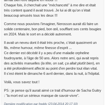
Chaque fois, il cherchait une "méchanceté" à me dire et était
très content quand il avait trouvé. Je lui ai dit qu'on s'était
beaucoup amusés tous les deux !!!
Comme nous pouvions l'imaginer, Nerosson aurait dû faire un
solide centenaire, bon pied, bon œil, soufflant ses cents bougies
en 2024. Mais le sort en a décidé autrement.
Il avait un neveu dont il était très proche, c'était quasiment un
fils, même humour, même finesse d'esprit ...
Ce dernier est décédé il y a peu d'une maladie orpheline
foudroyante, à l'âge de 50 ans. Alors notre ami, qui avait repris
des activités manuelles (
la tête, on sait, ça allait plutôt bien
), en
a été profondément affecté au point d'en perdre tout élan vital.
Il s'est éteint le dimanche 6 avril dernier, dans la nuit, à l'hôpital.
Voilà, vous savez tout !
PS : je pense qu'il aurait aimé ce trait d’humour de Sacha Guitry
: "la mort est un sérieux manque de savoir-vivre".
Dernière modification par freddy (23-04-2014 20:17:10)