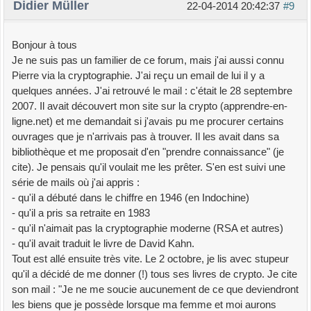
Didier Müller
22-04-2014 20:42:37
#9
Bonjour à tous
Je ne suis pas un familier de ce forum, mais j'ai aussi connu
Pierre via la cryptographie. J'ai reçu un email de lui il y a
quelques années. J'ai retrouvé le mail : c'était le 28 septembre
2007. Il avait découvert mon site sur la crypto (apprendre-en-
ligne.net) et me demandait si j'avais pu me procurer certains
ouvrages que je n'arrivais pas à trouver. Il les avait dans sa
bibliothèque et me proposait d'en "prendre connaissance" (je
cite). Je pensais qu'il voulait me les prêter. S'en est suivi une
série de mails où j'ai appris :
- qu'il a débuté dans le chiffre en 1946 (en Indochine)
- qu'il a pris sa retraite en 1983
- qu'il n'aimait pas la cryptographie moderne (RSA et autres)
- qu'il avait traduit le livre de David Kahn.
Tout est allé ensuite très vite. Le 2 octobre, je lis avec stupeur
qu'il a décidé de me donner (!) tous ses livres de crypto. Je cite
son mail : "Je ne me soucie aucunement de ce que deviendront
les biens que je possède lorsque ma femme et moi aurons