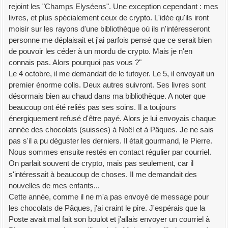
rejoint les "Champs Elyséens". Une exception cependant : mes
livres, et plus spécialement ceux de crypto. L'idée qu'ils iront
moisir sur les rayons d'une bibliothèque où ils n'intéresseront
personne me déplaisait et j'ai parfois pensé que ce serait bien
de pouvoir les céder à un mordu de crypto. Mais je n'en
connais pas. Alors pourquoi pas vous ?"
Le 4 octobre, il me demandait de le tutoyer. Le 5, il envoyait un
premier énorme colis. Deux autres suivront. Ses livres sont
désormais bien au chaud dans ma bibliothèque. A noter que
beaucoup ont été reliés pas ses soins. Il a toujours
énergiquement refusé d'être payé. Alors je lui envoyais chaque
année des chocolats (suisses) à Noël et à Pâques. Je ne sais
pas s'il a pu déguster les derniers. Il était gourmand, le Pierre.
Nous sommes ensuite restés en contact régulier par courriel.
On parlait souvent de crypto, mais pas seulement, car il
s'intéressait à beaucoup de choses. Il me demandait des
nouvelles de mes enfants...
Cette année, comme il ne m'a pas envoyé de message pour
les chocolats de Pâques, j'ai craint le pire. J'espérais que la
Poste avait mal fait son boulot et j'allais envoyer un courriel à