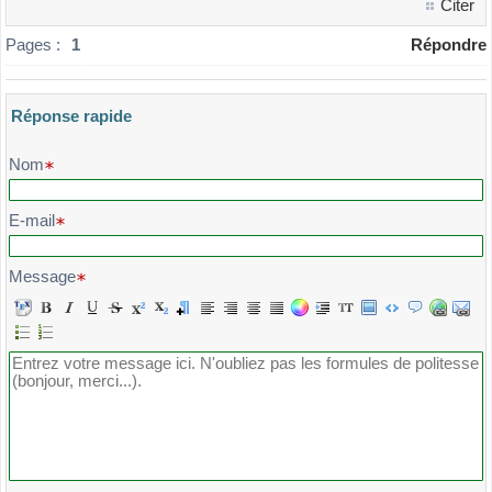
Citer
Pages :
1
Répondre
Réponse rapide
Veuillez composer votre message et l'envoyer
Nom
E-mail
Message