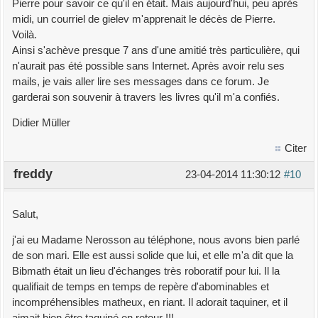
Pierre pour savoir ce qu'il en était. Mais aujourd'hui, peu après
midi, un courriel de gielev m'apprenait le décès de Pierre.
Voilà.
Ainsi s'achève presque 7 ans d'une amitié très particulière, qui
n'aurait pas été possible sans Internet. Après avoir relu ses
mails, je vais aller lire ses messages dans ce forum. Je
garderai son souvenir à travers les livres qu'il m'a confiés.
Didier Müller
Citer
freddy
23-04-2014 11:30:12
#10
Salut,
j'ai eu Madame Nerosson au téléphone, nous avons bien parlé
de son mari. Elle est aussi solide que lui, et elle m'a dit que la
Bibmath était un lieu d'échanges très roboratif pour lui. Il la
qualifiait de temps en temps de repère d'abominables et
incompréhensibles matheux, en riant. Il adorait taquiner, et il
aimait bien être taquiné en retour !!!