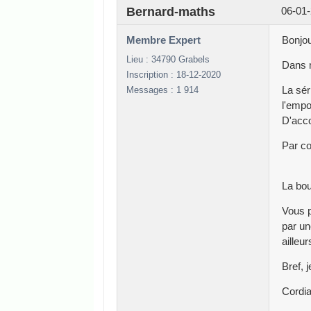
Bernard-maths
06-01-
Membre Expert
Bonjou
Lieu : 34790 Grabels
Dans mo
Inscription : 18-12-2020
Messages : 1 914
La sér
l'empo
D'acco
Par co
La bou
Vous p
par un
ailleu
Bref, j
Cordi