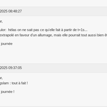
2025 08:48:27
r,
or: hélas on ne sait pas ce qu'elle fait à partir de t=1s...
extrapolé en faveur d'un allumage, mais elle pourrait tout aussi bien êt
 journée
2025 09:37:05
r,
slam : tout à fait !
journée !