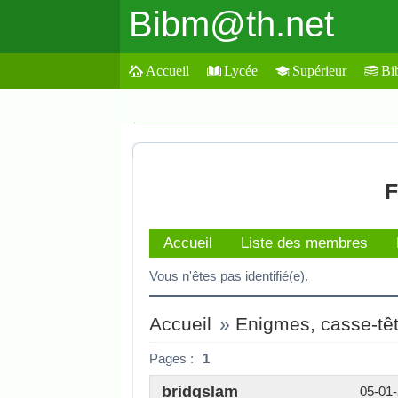
Bibm@th.net
Accueil
Lycée
Supérieur
Bi
F
Accueil
Liste des membres
Vous n'êtes pas identifié(e).
Accueil
»
Enigmes, casse-tête
Pages :
1
bridgslam
05-01-