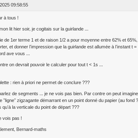
2025 09:58:55
r à tous !
n lit hier soir, je cogitais sur la guirlande ...
ie de 1er terme 1 et de raison 1/2 a pour moyenne entre 62% et 65%,
rter, et donner l'impression que la guirlande est allumée à l'instant t =
rd ave vous ...
ntre on devrait pouvoir le calculer pour tout t < 1s ...
lette : rien à priori ne permet de conclure ???
arlez de segments ... je ne vois pas bien. Par contre on peut imagine
e "ligne" zigzagante démarrant en un point donné du papier (au fond 
rs qu'à la verticale du point de départ ???
e vois pas !
alement, Bernard-maths