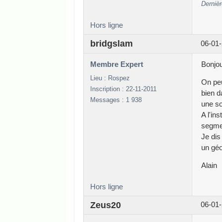
Dernièr
Hors ligne
bridgslam
06-01-
Membre Expert
Bonjou
Lieu : Rospez
On peu
Inscription : 22-11-2011
bien d
Messages : 1 938
une so
A l'in
segmen
Je dis
un géo
Alain
Hors ligne
Zeus20
06-01-