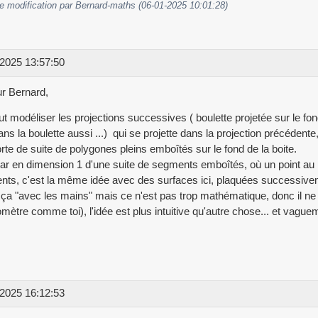
e modification par Bernard-maths (06-01-2025 10:01:28)
2025 13:57:50
r Bernard,
t modéliser les projections successives ( boulette projetée sur le fond,
ans la boulette aussi ...) qui se projette dans la projection précédente
rte de suite de polygones pleins emboîtés sur le fond de la boite.
star en dimension 1 d'une suite de segments emboîtés, où un point au
ts, c'est la même idée avec des surfaces ici, plaquées successiveme
 ça "avec les mains" mais ce n'est pas trop mathématique, donc il ne f
mètre comme toi), l'idée est plus intuitive qu'autre chose... et vaguem
2025 16:12:53