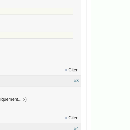
Citer
#3
iquement... :-)
Citer
#4