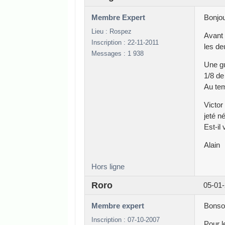
Membre Expert
Bonjou
Lieu : Rospez
Avant 
Inscription : 22-11-2011
les de
Messages : 1 938
Une gu
1/8 de
Au tem
Victor
jeté n
Est-il
Alain
Hors ligne
Roro
05-01-
Membre expert
Bonsoi
Inscription : 07-10-2007
Pour l