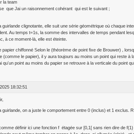
r la team
se que Jai un raisonnement cohérant qui est le suivant ;
a guirlande clignotante, elle suit une série géométrique où chaque inte
ent. Au temps t=1s, la somme des intervalles de temps pendant lesqu
c, à ce moment-là, elle est éteinte.
e papier chiffonné Selon le (théorème de point fixe de Brouwer) , lor
e (comme le papier), il y aura toujours au moins un point qui reste à l
ai qu'un point au moins du papier se retrouve à la verticale du point qu'il
2025 18:32:51
r,
a guirlande, on a juste le comportement entre 0 (inclus) et 1 exclus. Ri
comme définir ici une fonction f étagée sur [0,1[ sans rien dire de f(1) :