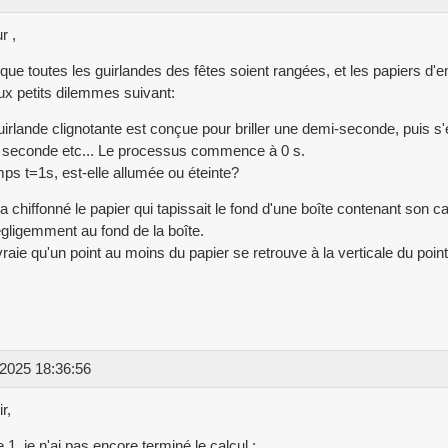
r ,
que toutes les guirlandes des fêtes soient rangées, et les papiers d'
ux petits dilemmes suivant:
irlande clignotante est conçue pour briller une demi-seconde, puis s'é
 seconde etc... Le processus commence à 0 s.
ps t=1s, est-elle allumée ou éteinte?
 a chiffonné le papier qui tapissait le fond d'une boîte contenant son c
égligemment au fond de la boîte.
 vraie qu'un point au moins du papier se retrouve à la verticale du point q
2025 18:36:56
r,
e 1, je n'ai pas encore terminé le calcul :