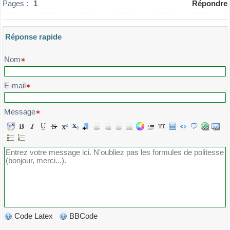
Pages :
1
Répondre
Réponse rapide
Veuillez composer votre message et l'envoyer
Nom
E-mail
Message
Code Latex
BBCode