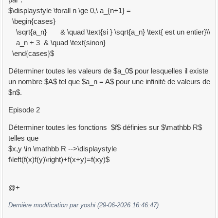
$\displaystyle \forall n \ge 0,\ a_{n+1} =
\begin{cases}
\sqrt{a_n} & \quad \text{si } \sqrt{a_n} \text{ est un entier}\\
a_n + 3 & \quad \text{sinon}
\end{cases}$
Déterminer toutes les valeurs de $a_0$ pour lesquelles il existe
un nombre $A$ tel que $a_n = A$ pour une infinité de valeurs de
$n$.
Episode 2
Déterminer toutes les fonctions $f$ définies sur $\mathbb R$
telles que
$x,y \in \mathbb R -->\displaystyle
f\left(f(x)f(y)\right)+f(x+y)=f(xy)$
@+
Dernière modification par yoshi (29-06-2026 16:46:47)