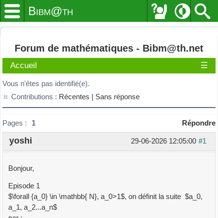
Bibm@th
Forum de mathématiques - Bibm@th.net
Accueil
☰
Vous n'êtes pas identifié(e).
Contributions :
Récentes |
Sans réponse
Pages :
1
Répondre
yoshi
29-06-2026 12:05:00
#1
Bonjour,
Episode 1
$\forall {a_0} \in \mathbb{ N}, a_0>1$, on définit la suite $a_0,
a_1, a_2...a_n$
par :