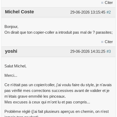
Citer
Michel Coste
29-06-2026 13:15:45
#2
Bonjour,
On dirait que ton copier-coller a introduit pas mal de ? parasites;
Citer
yoshi
29-06-2026 14:31:25
#3
Salut Michel,
Merci...
Ce n'était pas un copier/coller, j'ai voulu faire du style, je n'avais
pas vérifié mes corrections successives avant de valider et je
m'étais grave emmêlé les pinceaux.
Mes excuses à ceux qui m'ont lu et pas compris...
Problème réglé (j'ai fait plusieurs aperçus en chemin, on n'est