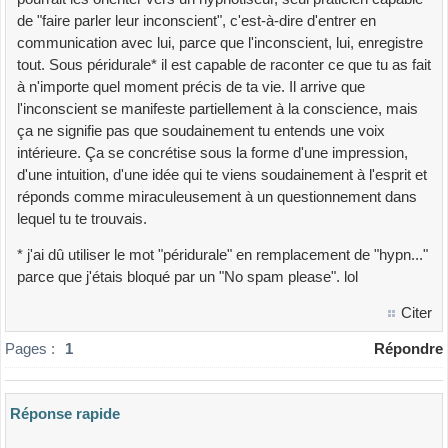
de "faire parler leur inconscient", c'est-à-dire d'entrer en
communication avec lui, parce que l'inconscient, lui, enregistre
tout. Sous péridurale* il est capable de raconter ce que tu as fait
à n'importe quel moment précis de ta vie. Il arrive que
l'inconscient se manifeste partiellement à la conscience, mais
ça ne signifie pas que soudainement tu entends une voix
intérieure. Ça se concrétise sous la forme d'une impression,
d'une intuition, d'une idée qui te viens soudainement à l'esprit et
réponds comme miraculeusement à un questionnement dans
lequel tu te trouvais.
* j'ai dû utiliser le mot "péridurale" en remplacement de "hypn..."
parce que j'étais bloqué par un "No spam please". lol
Citer
Pages :
1
Répondre
Réponse rapide
Veuillez composer votre message et l'envoyer