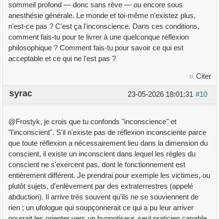
sommeil profond — donc sans rêve — ou encore sous
anesthésie générale. Le monde et toi-même n'existez plus,
n'est-ce pas ? C'est ça l'inconscience. Dans ces conditions,
comment fais-tu pour te livrer à une quelconque réflexion
philosophique ? Comment fais-tu pour savoir ce qui est
acceptable et ce qui ne l'est pas ?
Citer
syrac
23-05-2026 18:01:31
#10
@Frostyk, je crois que tu confonds "inconscience" et
"l'inconscient". S'il n'existe pas de réflexion inconsciente parce
que toute réflexion a nécessairement lieu dans la dimension du
conscient, il existe un inconscient dans lequel les règles du
conscient ne s'exercent pas, dont le fonctionnement est
entièrement différent. Je prendrai pour exemple les victimes, ou
plutôt sujets, d'enlèvement par des extraterrestres (appelé
abduction). Il arrive très souvent qu'ils ne se souviennent de
rien ; un ufologue qui soupçonnerait ce qui a pu leur arriver
pourrait les orienter vers un hypnotiseur, seul praticien capable