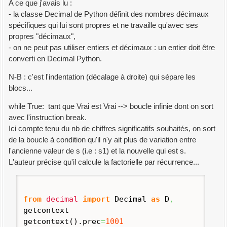
A ce que j'avais lu :
- la classe Decimal de Python définit des nombres décimaux
spécifiques qui lui sont propres et ne travaille qu'avec ses
propres "décimaux",
- on ne peut pas utiliser entiers et décimaux : un entier doit être
converti en Decimal Python.
N-B : c'est l'indentation (décalage à droite) qui sépare les
blocs...
while True: tant que Vrai est Vrai --> boucle infinie dont on sort
avec l'instruction break.
Ici compte tenu du nb de chiffres significatifs souhaités, on sort
de la boucle à condition qu'il n'y ait plus de variation entre
l'ancienne valeur de s (i.e : s1) et la nouvelle qui est s.
L'auteur précise qu'il calcule la factorielle par récurrence...
from
decimal
import
Decimal
as
D
,
getcontext
getcontext
(
)
.
prec
=
1001