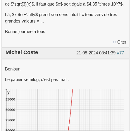
de $\sqrt[3]{x}$, il faut que $x$ soit égale à $4.35 \times 10^7$.
Là, $x \to +\infty$ prend son sens intuitif « tend vers de très
grandes valeurs » ...
Bonne journée à tous
Citer
Michel Coste
21-08-2024 08:41:39
#77
Bonjour,
Le papier semilog, c'est pas mal :