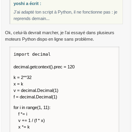
yoshi a écrit :
J'ai adapté ton script à Python, il ne fonctionne pas : je
reprends demain...
Ok, celui-là devrait marcher, je l'ai essayé dans plusieurs
moteurs Python dispo en ligne sans problème.
import decimal
decimal.getcontext().prec = 120
k = 2**32
x = k
v = decimal.Decimal(1)
f = decimal.Decimal(1)
for i in range(1, 11):
f *= i
v += 1 / (f * x)
x *= k