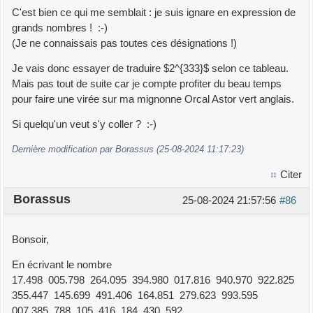
C'est bien ce qui me semblait : je suis ignare en expression de
grands nombres ! :-)
(Je ne connaissais pas toutes ces désignations !)
Je vais donc essayer de traduire $2^{333}$ selon ce tableau.
Mais pas tout de suite car je compte profiter du beau temps
pour faire une virée sur ma mignonne Orcal Astor vert anglais.
Si quelqu'un veut s'y coller ? :-)
Dernière modification par Borassus (25-08-2024 11:17:23)
Citer
Borassus
25-08-2024 21:57:56
#86
Bonsoir,
En écrivant le nombre
17.498 005.798 264.095 394.980 017.816 940.970 922.825
355.447 145.699 491.406 164.851 279.623 993.595
007.385 788 105 416 184 430 592