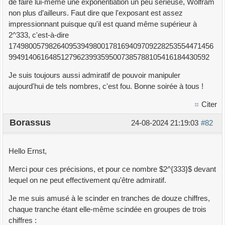
de faire lui-même une exponentiation un peu sérieuse, Wolfram
non plus d’ailleurs. Faut dire que l'exposant est assez
impressionnant puisque qu'il est quand même supérieur à
2^333, c'est-à-dire
174980057982640953949800178169409709228253554471456
99491406164851279623993595007385788105416184430592
Je suis toujours aussi admiratif de pouvoir manipuler
aujourd'hui de tels nombres, c'est fou. Bonne soirée à tous !
Citer
Borassus
24-08-2024 21:19:03
#82
Hello Ernst,
Merci pour ces précisions, et pour ce nombre $2^{333}$ devant
lequel on ne peut effectivement qu'être admiratif.
Je me suis amusé à le scinder en tranches de douze chiffres,
chaque tranche étant elle-même scindée en groupes de trois
chiffres :