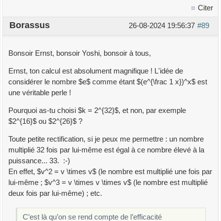
print
(
"temps écoulé (affichage inclus):"
,
time
(
)
-td
,
Citer
"s"
)
Borassus
26-08-2024 19:56:37
#89
Bonsoir Ernst, bonsoir Yoshi, bonsoir à tous,
Ernst, ton calcul est absolument magnifique ! L'idée de
considérer le nombre $e$ comme étant $(e^{\frac 1 x})^x$ est
une véritable perle !
Pourquoi as-tu choisi $k = 2^{32}$, et non, par exemple
$2^{16}$ ou $2^{26}$ ?
Toute petite rectification, si je peux me permettre : un nombre
multiplié 32 fois par lui-même est égal à ce nombre élevé à la
puissance... 33. :-)
En effet, $v^2 = v \times v$ (le nombre est multiplié une fois par
lui-même ; $v^3 = v \times v \times v$ (le nombre est multiplié
deux fois par lui-même) ; etc.
C’est là qu’on se rend compte de l’efficacité