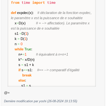
from
time
import
time
def
expdec
(
x
)
:
# déclaration de la fonction expdec,
le paramètre x est la puissance de e souhaitée
x
=
D
(
x
)
# = --> affectation). Le paramètre x
est la puissance de e souhaitée
s1
=
D
(
1
)
k
=
D
(
1
)
n
=
0
while
True
:
n+
=
1
# équivalent à n=n+1
k*
=
x/D
(
n
)
s
=
s1 + k
if
s
==
s1:
#== --> comparatif d'égalité
break
else
:
s1
=
s
return
s
@=
td
=
time
(
)
Dernière modification par yoshi (26-08-2024 19:13:55)
print
(
expdec
(
1
)
)