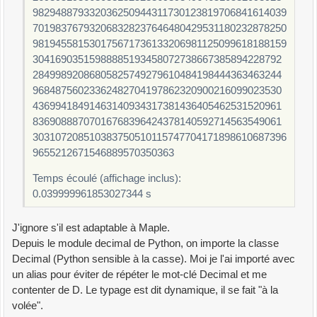
982948879332036250944311730123819706841614039
701983767932068328237646480429531180232878250
981945581530175671736133206981125099618188159
30416903515988885193458072738667385894228792
28499892086805825749279610484198444363463244
96848756023362482704197862320900216099023530
43699418491463140934317381436405462531520961
83690888707016768396424378140592714563549061
303107208510383750510115747704171898610687396
9655212671546889570350363
Temps écoulé (affichage inclus):
0.039999961853027344 s
J'ignore s'il est adaptable à Maple.
Depuis le module decimal de Python, on importe la classe
Decimal (Python sensible à la casse). Moi je l'ai importé avec
un alias pour éviter de répéter le mot-clé Decimal et me
contenter de D. Le typage est dit dynamique, il se fait "à la
volée".