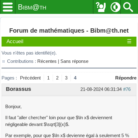
Bibm@th
Forum de mathématiques - Bibm@th.net
Accueil
☰
Vous n'êtes pas identifié(e).
Contributions :
Récentes |
Sans réponse
Pages :
Précédent
1
2
3
4
Répondre
Borassus
21-08-2024 06:31:34
#76
Bonjour,
Il faut "aller chercher" loin pour que $\ln x$ deviennent
négligeable devant $\sqrt[3]{x}$.
Par exemple, pour que $\ln x$ devienne égal à seulement 5 %