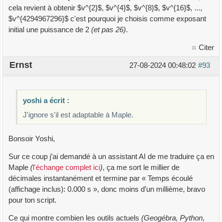
cela revient à obtenir $v^{2}$, $v^{4}$, $v^{8}$, $v^{16}$, ...,
$v^{4294967296}$ c'est pourquoi je choisis comme exposant
initial une puissance de 2
(et pas 26)
.
Citer
Ernst
27-08-2024 00:48:02
#93
yoshi a écrit :
J'ignore s'il est adaptable à Maple.
Bonsoir Yoshi,
Sur ce coup j’ai demandé à un assistant AI de me traduire ça en
Maple
(
l'échange complet ici
)
, ça me sort le millier de
décimales instantanément et termine par « Temps écoulé
(affichage inclus): 0.000 s », donc moins d’un millième, bravo
pour ton script.
Ce qui montre combien les outils actuels
(Geogébra, Python,