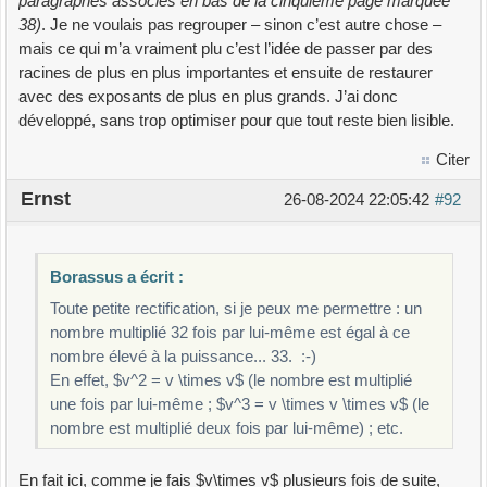
paragraphes associés en bas de la cinquième page marquée
38)
. Je ne voulais pas regrouper – sinon c’est autre chose –
mais ce qui m’a vraiment plu c’est l’idée de passer par des
racines de plus en plus importantes et ensuite de restaurer
avec des exposants de plus en plus grands. J’ai donc
développé, sans trop optimiser pour que tout reste bien lisible.
Citer
Ernst
26-08-2024 22:05:42
#92
Borassus a écrit :
Toute petite rectification, si je peux me permettre : un
nombre multiplié 32 fois par lui-même est égal à ce
nombre élevé à la puissance... 33. :-)
En effet, $v^2 = v \times v$ (le nombre est multiplié
une fois par lui-même ; $v^3 = v \times v \times v$ (le
nombre est multiplié deux fois par lui-même) ; etc.
En fait ici, comme je fais $v\times v$ plusieurs fois de suite,