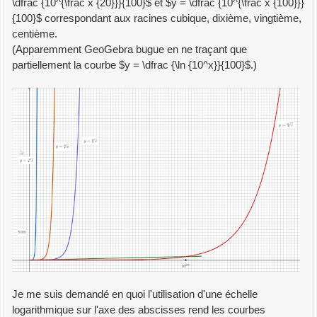
\dfrac {10^{\frac x {20}}}{100}$ et $y = \dfrac {10^{\frac x {100}}}
{100}$ correspondant aux racines cubique, dixième, vingtième,
centième.
(Apparemment GeoGebra bugue en ne traçant que
partiellement la courbe $y = \dfrac {\ln {10^x}}{100}$.)
Je me suis demandé en quoi l'utilisation d'une échelle
logarithmique sur l'axe des abscisses rend les courbes