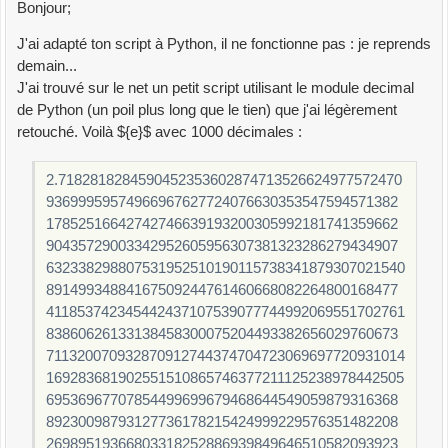
Bonjour;
J'ai adapté ton script à Python, il ne fonctionne pas : je reprends
demain...
J'ai trouvé sur le net un petit script utilisant le module decimal
de Python (un poil plus long que le tien) que j'ai légèrement
retouché. Voilà ${e}$ avec 1000 décimales :
2.7182818284590452353602874713526624977572470
93699959574966967627724076630353547594571382
17852516642742746639193200305992181741359662
90435729003342952605956307381323286279434907
632338298807531952510190115738341879307021540
89149934884167509244761460668082264800168477
411853742345442437107539077744992069551702761
83860626133138458300075204493382656029760673
711320070932870912744374704723069697720931014
169283681902551510865746377211125238978442505
69536967707854499699679468644549059879316368
89230098793127736178215424999229576351482208
26989519366803318252886939849646510582093923