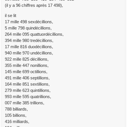
(il y a 96 chiffres après 17 498),
il se lit
17 mille 498 sexdécillions,
5 mille 798 quindécillions,
264 mille 095 quattuordécillions,
394 mille 980 tredécillions,
17 mille 816 duodécillions,
940 mille 970 undécillions,
922 mille 825 décillions,
355 mille 447 nonillions,
145 mille 699 octillions,
491 mille 406 septillions,
164 mille 851 sextillions,
279 mille 623 quintillions,
993 mille 595 quatrillions,
007 mille 385 trillions,
788 billiards,
105 billions,
416 milliards,