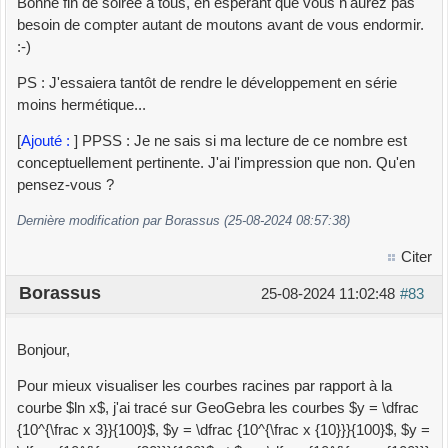
Bonne fin de soirée à tous, en espérant que vous n'aurez pas
besoin de compter autant de moutons avant de vous endormir.
:-)
PS : J'essaiera tantôt de rendre le développement en série
moins hermétique...
[
Ajouté :
] PPSS : Je ne sais si ma lecture de ce nombre est
conceptuellement pertinente. J'ai l'impression que non. Qu'en
pensez-vous ?
Dernière modification par Borassus (25-08-2024 08:57:38)
Citer
Borassus
25-08-2024 11:02:48
#83
Bonjour,
Pour mieux visualiser les courbes racines par rapport à la
courbe $ln x$, j'ai tracé sur GeoGebra les courbes $y = \dfrac
{10^{\frac x 3}}{100}$, $y = \dfrac {10^{\frac x {10}}}{100}$, $y =