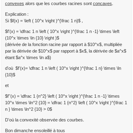
convexes
alors que les courbes racines sont
concaves
.
Explication :
Si $f(x) = \left ( 10^x \right )^{\frac 1 n}$ ,
$f'(x) = \dfrac 1 n \left ( 10^x \right )^{\frac 1 n -1} \times \left
(10^x \times \ln {10} \right )$
(dérivée de la fonction racine par rapport à $10^x$, multipliée
par la dérivée de $10^x$ par rapport à $x$, la dérivée de $a^x$
étant $a^x \times \ln a$)
d'où $f'(x)= \dfrac 1 n \left ( 10^x \right )^{\frac 1 n} \times \ln
{10}$
et
$f''(x) = \dfrac 1 {n^2} \left ( 10^x \right )^{\frac 1 n -1} \times
10^x \times \ln^2 {10} = \dfrac 1 {n^2} \left ( 10^x \right )^{\frac 1
n } \times \ln^2 {10} > 0$
D'où la convexité observée des courbes.
Bon dimanche ensoleillé à tous