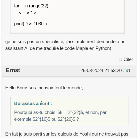
for _ in range(32):
v = v * v
print(f"{v:.103f}")
(je ne suis pas un spécialiste, j’ai simplement demandé à un
assistant AI de me traduire le code Maple en Python)
Citer
Ernst
26-08-2024 21:53:20
#91
Hello Borassus, bonsoir tout le monde,
Borassus a écrit :
Pourquoi as-tu choisi $k = 2^{32}$, et non, par
exemple $2^{16}$ ou $2^{26}$ ?
En fait je suis parti sur les calculs de Yoshi qui ne trouvait pas