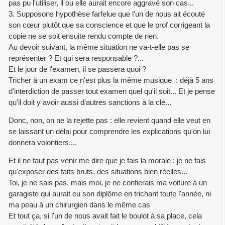
pas pu l'utiliser, il ou elle aurait encore aggravé son cas...
3. Supposons hypothèse farfelue que l'un de nous ait écouté
son cœur plutôt que sa conscience et que le prof corrigeant la
copie ne se soit ensuite rendu compte de rien.
Au devoir suivant, la même situation ne va-t-elle pas se
représenter ? Et qui sera responsable ?...
Et le jour de l'examen, il se passera quoi ?
Tricher à un exam ce n'est plus la même musique : déjà 5 ans
d'interdiction de passer tout examen quel qu'il soit... Et je pense
qu'il doit y avoir aussi d'autres sanctions à la clé...
Donc, non, on ne la rejette pas : elle revient quand elle veut en
se laissant un délai pour comprendre les explications qu'on lui
donnera volontiers....
Et il ne faut pas venir me dire que je fais la morale : je ne fais
qu'exposer des faits bruts, des situations bien réelles...
Toi, je ne sais pas, mais moi, je ne confierais ma voiture à un
garagiste qui aurait eu son diplôme en trichant toute l'année, ni
ma peau à un chirurgien dans le même cas
Et tout ça, si l'un de nous avait fait le boulot à sa place, cela