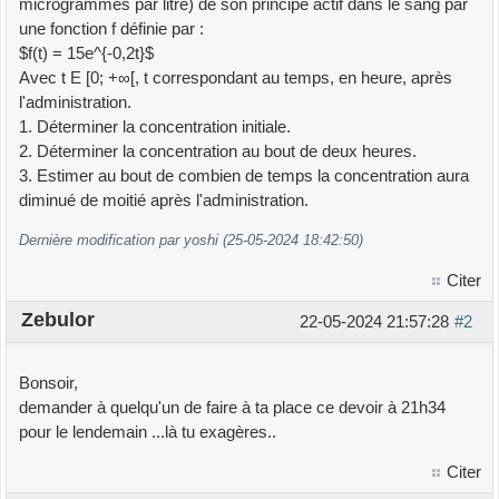
microgrammes par litre) de son principe actif dans le sang par
une fonction f définie par :
$f(t) = 15e^{-0,2t}$
Avec t E [0; +∞[, t correspondant au temps, en heure, après
l'administration.
1. Déterminer la concentration initiale.
2. Déterminer la concentration au bout de deux heures.
3. Estimer au bout de combien de temps la concentration aura
diminué de moitié après l'administration.
Dernière modification par yoshi (25-05-2024 18:42:50)
Citer
Zebulor
22-05-2024 21:57:28
#2
Bonsoir,
demander à quelqu'un de faire à ta place ce devoir à 21h34
pour le lendemain ...là tu exagères..
Citer