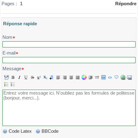
Pages :
1
Répondre
Réponse rapide
Veuillez composer votre message et l'envoyer
Nom
E-mail
Message
Code Latex
BBCode