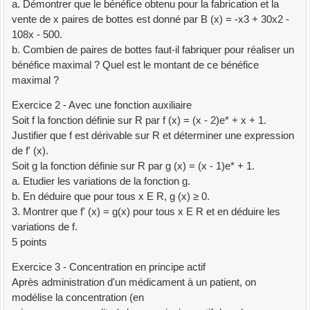
a. Démontrer que le bénéfice obtenu pour la fabrication et la
vente de x paires de bottes est donné par B (x) = -x3 + 30x2 -
108x - 500.
b. Combien de paires de bottes faut-il fabriquer pour réaliser un
bénéfice maximal ? Quel est le montant de ce bénéfice
maximal ?
Exercice 2 - Avec une fonction auxiliaire
Soit f la fonction définie sur R par f (x) = (x - 2)e* + x + 1.
Justifier que f est dérivable sur R et déterminer une expression
de f' (x).
Soit g la fonction définie sur R par g (x) = (x - 1)e* + 1.
a. Etudier les variations de la fonction g.
b. En déduire que pour tous x E R, g (x) ≥ 0.
3. Montrer que f' (x) = g(x) pour tous x E R et en déduire les
variations de f.
5 points
Exercice 3 - Concentration en principe actif
Après administration d'un médicament à un patient, on
modélise la concentration (en