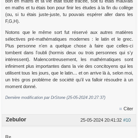
bon en maths et ta vie était toute tracée, soit tu étais mauvais
en maths et tu étais bon pour finir les études à la fin du collège
(ou, si tu étais juste-juste, tu pouvais espérer aller dans les
F,G,H).
Notons que le même sort fut réservé aux autres matières
sélectives pré-mathématiques modernes : le latin et le grec.
Plus personne n'en a quelque chose à faire que celles-ci
tombent dans l'oubli (hormis deux ou trois personnes qui s'y
intéressent). Malencontreusement, les mathématiques sont
infiniment plus importantes dans la vie des concitoyens qui les
utilisent tous les jours, que le latin… et on arrive là à, selon moi,
un très gros problème de société qu'il va falloir résoudre à un
moment donné.
Dernière modification par DrStone (25-05-2024 20:27:37)
Citer
Zebulor
25-05-2024 20:41:32
#10
Re,