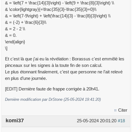
& = \left(7 + \frac{14}{3}\right) - \left(9 + \frac{8}{3}\right) \\
& \color{lightgray}{=\frac{35}{3}-\frac{35}{3}=0}\\
& = \left(7-9\right) + \left(\frac{14}{3} - \frac{8}{3}\right) \\
& = (-2) + \frac{6}{3}\\
& = 2 - 2 \\
& = 0.
\end{align}
\]
Et c'est là que j'ai eu la révélation : Borassus c'est emmêlé les
pinceaux sur les signes à la toute fin de son calcul.
Le plus étonnant finalement, c’est que personne ne l’ait relevé
en plus d’une journée.
[EDIT] Dernière faute de frappe corrigée à 20h41.
Dernière modification par DrStone (25-05-2024 19:41:20)
Citer
komi37
25-05-2024 20:01:20
#18