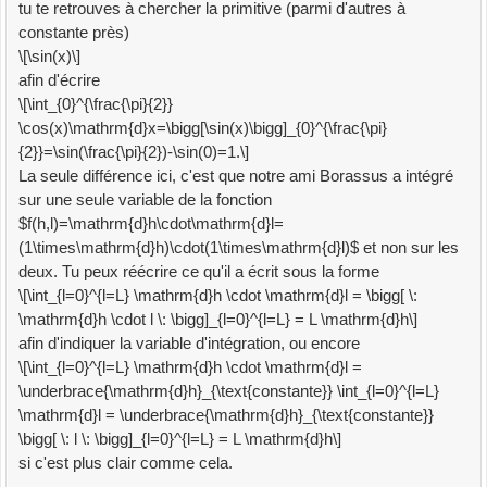
tu te retrouves à chercher la primitive (parmi d'autres à
constante près)
\[\sin(x)\]
afin d'écrire
\[\int_{0}^{\frac{\pi}{2}}
\cos(x)\mathrm{d}x=\bigg[\sin(x)\bigg]_{0}^{\frac{\pi}
{2}}=\sin(\frac{\pi}{2})-\sin(0)=1.\]
La seule différence ici, c'est que notre ami Borassus a intégré
sur une seule variable de la fonction
$f(h,l)=\mathrm{d}h\cdot\mathrm{d}l=
(1\times\mathrm{d}h)\cdot(1\times\mathrm{d}l)$ et non sur les
deux. Tu peux réécrire ce qu'il a écrit sous la forme
\[\int_{l=0}^{l=L} \mathrm{d}h \cdot \mathrm{d}l = \bigg[ \:
\mathrm{d}h \cdot l \: \bigg]_{l=0}^{l=L} = L \mathrm{d}h\]
afin d'indiquer la variable d'intégration, ou encore
\[\int_{l=0}^{l=L} \mathrm{d}h \cdot \mathrm{d}l =
\underbrace{\mathrm{d}h}_{\text{constante}} \int_{l=0}^{l=L}
\mathrm{d}l = \underbrace{\mathrm{d}h}_{\text{constante}}
\bigg[ \: l \: \bigg]_{l=0}^{l=L} = L \mathrm{d}h\]
si c'est plus clair comme cela.