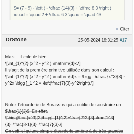
$= (7 - 9) - \left ( - \dfrac {14}{3} + \dfrac 8 3 \right )
\quad = \quad 2 + \dfrac 6 3 \quad = \quad 4$
Citer
DrStone
25-05-2024 18:31:25
#17
Mais… il calcule bien
\[\int_{1}^{2} (x^2 - y^2 ) \mathrm{d}x.\]
Il s'agit de la première primitive utilisée dans son calcul :
\[\int_{1}^{2} (x^2 - y^2 ) \mathrm{d}x = \bigg [ \dfrac {x^3}{3} -
y^2x \bigg ]_1 ^2 = \left(\frac{7}{3}-y^2\right).\]
—————————
Notez l'étourderie de Borassus qui a oublié de soustraire un
$\frac{1}{3}$. En effet,
\[\bigg[\frac{x^3}{3}\bigg]_{1}^{2}=\frac{2^3}{3}-\frac{1^3}
{3}=\frac{8-1}{3}=\frac{7}{3}.\]
On voit ici qu'une simple étourderie amène à de très grandes