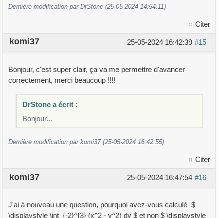
Dernière modification par DrStone (25-05-2024 14:54:11)
Citer
komi37
25-05-2024 16:42:39
#15
Bonjour, c'est super clair, ça va me permettre d'avancer
correctement, merci beaucoup !!!!
DrStone a écrit :
Bonjour...
Dernière modification par komi37 (25-05-2024 16:42:55)
Citer
komi37
25-05-2024 16:47:54
#16
J'ai à nouveau une question, pourquoi avez-vous calculé $
\displaystyle \int_{-2}^{3} (x^2 - y^2) dy $ et non $ \displaystyle