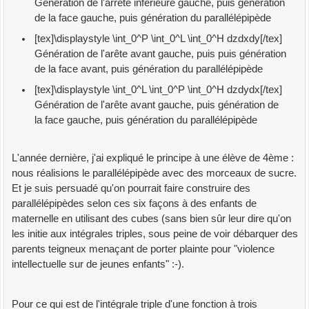
Génération de l'arrête inférieure gauche, puis génération
de la face gauche, puis génération du parallélépipède
[tex]\displaystyle \int_0^P \int_0^L \int_0^H dzdxdy[/tex]
Génération de l'arête avant gauche, puis puis génération
de la face avant, puis génération du parallélépipède
[tex]\displaystyle \int_0^L \int_0^P \int_0^H dzdydx[/tex]
Génération de l'arête avant gauche, puis génération de
la face gauche, puis génération du parallélépipède
L'année dernière, j'ai expliqué le principe à une élève de 4ème :
nous réalisions le parallélépipède avec des morceaux de sucre.
Et je suis persuadé qu'on pourrait faire construire des
parallélépipèdes selon ces six façons à des enfants de
maternelle en utilisant des cubes (sans bien sûr leur dire qu'on
les initie aux intégrales triples, sous peine de voir débarquer des
parents teigneux menaçant de porter plainte pour "violence
intellectuelle sur de jeunes enfants" :-).
Pour ce qui est de l'intégrale triple d'une fonction à trois