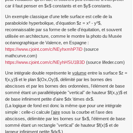
car il faut penser en $x$ constants et en $y$ constants.
Un exemple classique d'une telle surface est celle de la
paraboloïde hyperbolique, d'équation $z = x² - y²$,
reconnaissable par sa forme de selle d'équitation, et souvent
utilisée en architecture, comme le montre la photo du Musée
océanographique de Valence, en Espagne :
https://www.cjoint.com/c/NEyhxmhP7iD
(source
mathcurve.com)
https://www.cjoint.com/c/NEyhHSU1B3D
(source lifeder.com)
Une intégrale double représente le
volume
entre la surface $z =
f(x,y)$ et le plan $(Ox,Oy)$, délimité par les bornes des
abscisses et par les bornes des ordonnées, l'élément de base
sommé étant un parallélépipède "vertical" de hauteur $f(x,y)$ et
de base infiniment petite d'aire $dx \times dx$.
(La logique de fond est donc la même que pour une intégrale
simple : celle-ci calcule
l'aire
sous la courbe et l'axe des
abscisses, délimitée par les bornes sur $x$, l'élément de base
sommé étant un rectangle "vertical" de hauteur $f(x)$ et de
largeur infiniment petite $dx$.)