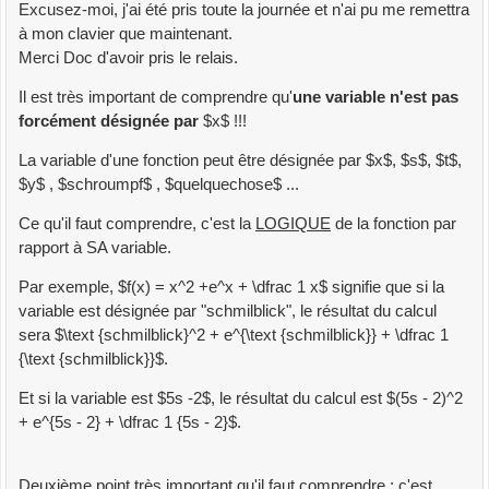
Excusez-moi, j'ai été pris toute la journée et n'ai pu me remettra
à mon clavier que maintenant.
Merci Doc d'avoir pris le relais.
Il est très important de comprendre qu'
une variable n'est pas
forcément désignée par
$x$ !!!
La variable d'une fonction peut être désignée par $x$, $s$, $t$,
$y$ , $schroumpf$ , $quelquechose$ ...
Ce qu'il faut comprendre, c'est la
LOGIQUE
de la fonction par
rapport à SA variable.
Par exemple, $f(x) = x^2 +e^x + \dfrac 1 x$ signifie que si la
variable est désignée par "schmilblick", le résultat du calcul
sera $\text {schmilblick}^2 + e^{\text {schmilblick}} + \dfrac 1
{\text {schmilblick}}$.
Et si la variable est $5s -2$, le résultat du calcul est $(5s - 2)^2
+ e^{5s - 2} + \dfrac 1 {5s - 2}$.
Deuxième point très important qu'il faut comprendre : c'est