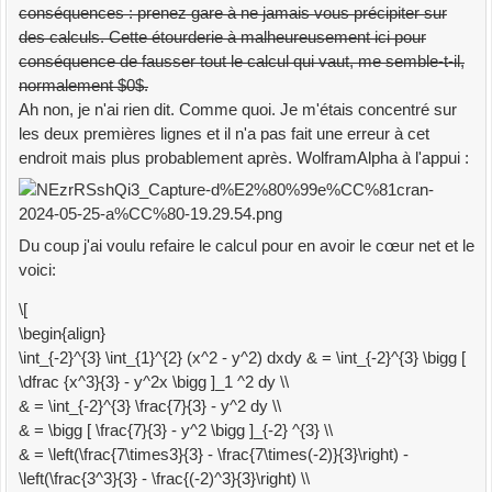
conséquences : prenez gare à ne jamais vous précipiter sur
des calculs. Cette étourderie à malheureusement ici pour
conséquence de fausser tout le calcul qui vaut, me semble-t-il,
normalement $0$.
Ah non, je n'ai rien dit. Comme quoi. Je m'étais concentré sur
les deux premières lignes et il n'a pas fait une erreur à cet
endroit mais plus probablement après. WolframAlpha à l'appui :
Du coup j'ai voulu refaire le calcul pour en avoir le cœur net et le
voici:
\[
\begin{align}
\int_{-2}^{3} \int_{1}^{2} (x^2 - y^2) dxdy & = \int_{-2}^{3} \bigg [
\dfrac {x^3}{3} - y^2x \bigg ]_1 ^2 dy \\
& = \int_{-2}^{3} \frac{7}{3} - y^2 dy \\
& = \bigg [ \frac{7}{3} - y^2 \bigg ]_{-2} ^{3} \\
& = \left(\frac{7\times3}{3} - \frac{7\times(-2)}{3}\right) -
\left(\frac{3^3}{3} - \frac{(-2)^3}{3}\right) \\