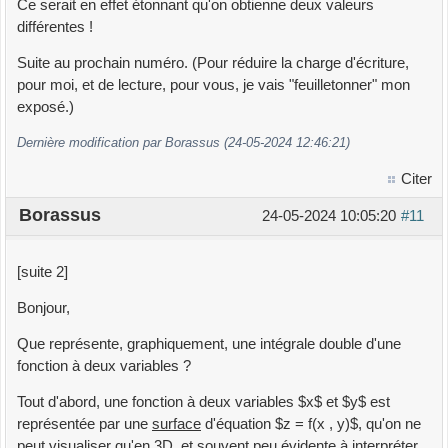
Ce serait en effet étonnant qu'on obtienne deux valeurs
différentes !
Suite au prochain numéro. (Pour réduire la charge d'écriture,
pour moi, et de lecture, pour vous, je vais "feuilletonner" mon
exposé.)
Dernière modification par Borassus (24-05-2024 12:46:21)
Citer
Borassus
24-05-2024 10:05:20
#11
[suite 2]
Bonjour,
Que représente, graphiquement, une intégrale double d'une
fonction à deux variables ?
Tout d'abord, une fonction à deux variables $x$ et $y$ est
représentée par une
surface
d'équation $z = f(x , y)$, qu'on ne
peut visualiser qu'en 3D, et souvent peu évidente à interpréter