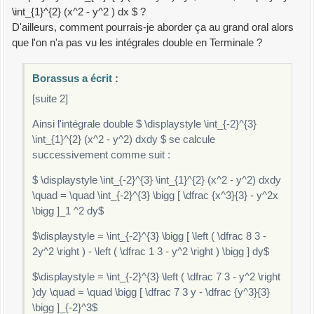
\int_{1}^{2} (x^2 - y^2 ) dx $ ?
D'ailleurs, comment pourrais-je aborder ça au grand oral alors
que l'on n'a pas vu les intégrales double en Terminale ?
Borassus a écrit :
[suite 2]
Ainsi l'intégrale double $ \displaystyle \int_{-2}^{3}
\int_{1}^{2} (x^2 - y^2) dxdy $ se calcule
successivement comme suit :
$ \displaystyle \int_{-2}^{3} \int_{1}^{2} (x^2 - y^2) dxdy
\quad = \quad \int_{-2}^{3} \bigg [ \dfrac {x^3}{3} - y^2x
\bigg ]_1 ^2 dy$
$\displaystyle = \int_{-2}^{3} \bigg [ \left ( \dfrac 8 3 -
2y^2 \right ) - \left ( \dfrac 1 3 - y^2 \right ) \bigg ] dy$
$\displaystyle = \int_{-2}^{3} \left ( \dfrac 7 3 - y^2 \right
)dy \quad = \quad \bigg [ \dfrac 7 3 y - \dfrac {y^3}{3}
\bigg ]_{-2}^3$