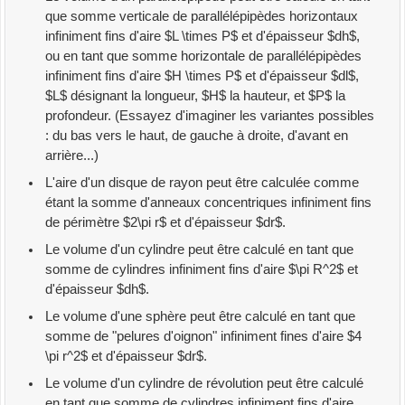
que somme verticale de parallélépipèdes horizontaux
infiniment fins d'aire $L \times P$ et d'épaisseur $dh$,
ou en tant que somme horizontale de parallélépipèdes
infiniment fins d'aire $H \times P$ et d'épaisseur $dl$,
$L$ désignant la longueur, $H$ la hauteur, et $P$ la
profondeur. (Essayez d'imaginer les variantes possibles
: du bas vers le haut, de gauche à droite, d'avant en
arrière...)
L'aire d'un disque de rayon peut être calculée comme
étant la somme d'anneaux concentriques infiniment fins
de périmètre $2\pi r$ et d'épaisseur $dr$.
Le volume d'un cylindre peut être calculé en tant que
somme de cylindres infiniment fins d'aire $\pi R^2$ et
d'épaisseur $dh$.
Le volume d'une sphère peut être calculé en tant que
somme de "pelures d'oignon" infiniment fines d'aire $4
\pi r^2$ et d'épaisseur $dr$.
Le volume d'un cylindre de révolution peut être calculé
en tant que somme de cylindres infiniment fins d'aire