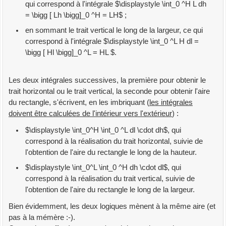
qui correspond à l'intégrale $\displaystyle \int_0 ^H L dh
= \bigg [ Lh \bigg]_0 ^H = LH$ ;
en sommant le trait vertical le long de la largeur, ce qui
correspond à l'intégrale $\displaystyle \int_0 ^L H dl =
\bigg [ Hl \bigg]_0 ^L = HL $.
Les deux intégrales successives, la première pour obtenir le
trait horizontal ou le trait vertical, la seconde pour obtenir l'aire
du rectangle, s'écrivent, en les imbriquant (
les intégrales
doivent être calculées de l'intérieur vers l'extérieur
) :
$\displaystyle \int_0^H \int_0 ^L dl \cdot dh$, qui
correspond à la réalisation du trait horizontal, suivie de
l'obtention de l'aire du rectangle le long de la hauteur.
$\displaystyle \int_0^L \int_0 ^H dh \cdot dl$, qui
correspond à la réalisation du trait vertical, suivie de
l'obtention de l'aire du rectangle le long de la largeur.
Bien évidemment, les deux logiques mènent à la même aire (et
pas à la mémère :-).