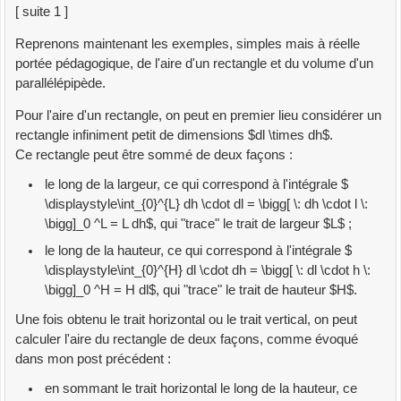
[ suite 1 ]
Reprenons maintenant les exemples, simples mais à réelle
portée pédagogique, de l'aire d'un rectangle et du volume d'un
parallélépipède.
Pour l'aire d'un rectangle, on peut en premier lieu considérer un
rectangle infiniment petit de dimensions $dl \times dh$.
Ce rectangle peut être sommé de deux façons :
le long de la largeur, ce qui correspond à l'intégrale $
\displaystyle\int_{0}^{L} dh \cdot dl = \bigg[ \: dh \cdot l \:
\bigg]_0 ^L = L dh$, qui "trace" le trait de largeur $L$ ;
le long de la hauteur, ce qui correspond à l'intégrale $
\displaystyle\int_{0}^{H} dl \cdot dh = \bigg[ \: dl \cdot h \:
\bigg]_0 ^H = H dl$, qui "trace" le trait de hauteur $H$.
Une fois obtenu le trait horizontal ou le trait vertical, on peut
calculer l'aire du rectangle de deux façons, comme évoqué
dans mon post précédent :
en sommant le trait horizontal le long de la hauteur, ce