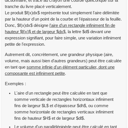
dictionnaire, et trace au crayon une courbe quelconque sur la
tranche du livre placé verticalement.
Le produit $f(x)dx$ représente tout simplement l'aire délimitée
par la hauteur d'un point de la courbe et l'épaisseur de la feuille.
Donc, $f(x)dx$ désigne
l'aire d'un rectangle infiniment fin de
hauteur $f(x)$ et de largeur $dx$
, la lettre $d$ devant une
expression signifiant, pour faire simple, une variation infiniment
petite de l'expression.
Autrement dit, concrètement, une grandeur physique (aire,
volume, mais aussi bien d'autres grandeurs) peut être calculée
en tant que
somme infinie d'un élément particulier, dont une
composante est infiniment petite
.
Exemples :
L'aire d'un rectangle peut être calculée en tant que
somme verticale de rectangles horizontaux infiniment
fins de largeur $L$ et d'épaisseur $dh$, ou comme
somme horizontale de rectangles verticaux infiniment
fins de hauteur $H$ et de largeur $dl$.
Le volume d'un parallélépipède peut être calculé en tant