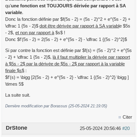
qu'
une fonction est TOUJOURS dérivée par rapport à SA
variable
.
Donc la fonction définie par $f(5s - 2) = (5s - 2)^2 + e^{5s - 2} +
\dfrac 1 {5s - 2}$
doit être dérivée par rapport à SA variabl
e $5s
- 2$,
et non par rapport à
$s$ !
Donc $f'(5s - 2) = 2(5s - 2) + e^{5s - 2} - \dfrac 1 {(5s - 2)^2}$
Si par contre la fonction est définie par $f(s) = (5s - 2)^2 + e^{5s
- 2} + \dfrac 1 {5s - 2}$,
là il faut multiplier la dérivée par rapport
à $5s - 2$ par la dérivée de $5s - 2$ par rapport à la variable
finale $s$
:
$f'(s) = \bigg [2(5s - 2) + e^{5s - 2} - \dfrac 1 {(5s - 2)^2} \bigg ]
\times 5$
La suite suit.
Dernière modification par Borassus (25-05-2024 21:19:05)
Citer
DrStone
25-05-2024 20:56:46
#20