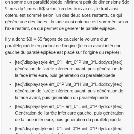
on somme un parallélépipède infiniment petit de dimensions $dx
\times dp \times dh$ selon l'un des trois axes ; le trait ainsi
obtenu est sommé selon l'un des deux axes restants, ce qui
génère une des faces ; la face ainsi obtenue est sommée selon
l'axe restant, ce qui permet de générer le parallélépipède.
Il y a donc $3! = 6$ façons de calculer le volume d'un
parallélépipède en partant de l'origine (le coin avant inférieur
gauche du parallélépipède est placé sur l'origine du repère) :
[tex]\displaystyle \int_0^H \int_0^P \int_0^L dxdydz[/tex]
génération de l'arête inférieure avant, puis génération de
la face inférieure, puis génération du parallélépipède
[tex]\displaystyle \int_0^P \int_0^H \int_0^L dxdzdy[/tex]
génération de l'arête inférieure avant, puis génération de
la face avant, puis génération du parallélépipède
[tex]\displaystyle \int_0^H \int_0^L \int_0^P dydxdz[/tex]
Génération de l'arrête inférieure gauche, puis génération
de la face inférieure, puis génération du parallélépipède
[tex]\displaystyle \int_0^L \int_0^H \int_0^P dydzdx[/tex]