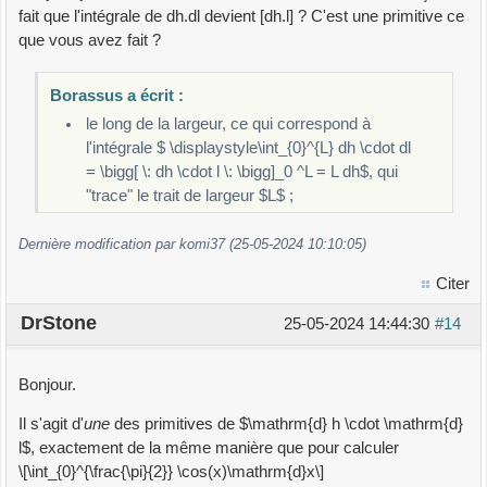
fait que l'intégrale de dh.dl devient [dh.l] ? C'est une primitive ce
que vous avez fait ?
Borassus a écrit :
le long de la largeur, ce qui correspond à
l'intégrale $ \displaystyle\int_{0}^{L} dh \cdot dl
= \bigg[ \: dh \cdot l \: \bigg]_0 ^L = L dh$, qui
"trace" le trait de largeur $L$ ;
Dernière modification par komi37 (25-05-2024 10:10:05)
Citer
DrStone
25-05-2024 14:44:30
#14
Bonjour.
Il s'agit d'
une
des primitives de $\mathrm{d} h \cdot \mathrm{d}
l$, exactement de la même manière que pour calculer
\[\int_{0}^{\frac{\pi}{2}} \cos(x)\mathrm{d}x\]