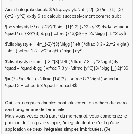
Ainsi l'intégrale double $ \displaystyle \int_{-2}^{3} \int_{1}^{2}
(x^2 - y^2) dxdy $ se calcule successivement comme suit :
$ \displaystyle \int_{-2}^{3} \int_{1}^{2} (x^2 - y^2) dxdy \quad =
\quad \int_{-2}^{3} \bigg [ \dfrac {x^3}{3} - y^2x \bigg ]_1 ^2 dy$
$\displaystyle = \int_{-2}^{3} \bigg [ \left ( \dfrac 8 3 - 2y^2 \right )
- \left ( \dfrac 1 3 - y^2 \right ) \bigg ] dy$
$\displaystyle = \int_{-2}^{3} \left ( \dfrac 7 3 - y^2 \right )dy
\quad = \quad \bigg [ \dfrac 7 3 y - \dfrac {y^3}{3} \bigg ]_{-2}^3$
$= (7 - 9) - \left ( - \dfrac {14}{3} + \dfrac 8 3 \right ) \quad =
\quad 2 + \dfrac 6 3 \quad = \quad 4$
Oui, les intégrales doubles sont totalement en dehors du sacro-
saint programme de Terminale !
Mais vous voyez qu'à partir du moment où vous comprenez le
principe de l'intégrale simple, l'intégrale double n'est qu'une
application de deux intégrales simples imbriquées. (Je