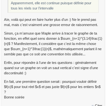
Apparemment, elle est continue puisque définie pour
tous les réels sur l’intervalle
Aïe, voilà qui peut en faire hurler plus d'un :) Ne le prend pas
mal, mais c'est vraiment une grosse erreur de raisonnement.
Sinon, ça m'amuse que Maple arrive à tracer le graphe de ta
fonction, en effet quel sens donner à $\sum_{n=1}^{3.14}\frac{1}
{n}$ ? Manifestement, il considère que c'est la même chose
que $\sum_{n=1}^3\frac{1}{n}$, mathématiquement parlant il ne
semble pas que ce soit une convention très utilisée...
Enfin, pour répondre à l'une de tes questions : généralement
quand sur un graphe on voit un saut vertical c'est signe d'une
discontinuité :)
En fait, une première question serait : pourquoi vouloir définir
$f(x)$ pour tout réel $x$ et pas juste $f(n)$ pour les entiers $n$
?
Bonne soirée
Citer