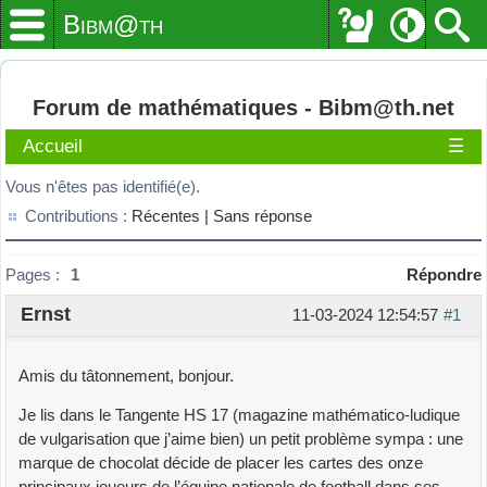
Bibm@th
Forum de mathématiques - Bibm@th.net
Accueil
☰
Vous n'êtes pas identifié(e).
Contributions :
Récentes |
Sans réponse
Pages :
1
Répondre
Ernst
11-03-2024 12:54:57
#1
Amis du tâtonnement, bonjour.
Je lis dans le Tangente HS 17 (magazine mathématico-ludique
de vulgarisation que j’aime bien) un petit problème sympa : une
marque de chocolat décide de placer les cartes des onze
principaux joueurs de l’équipe nationale de football dans ses