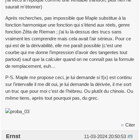
j’ai vécu à l’époque comme une véritable trahison, plus rien ne
saurait m’étonner)
Après recherches, pas impossible que Maple substitue à la
fonction harmonique une fonction qui s’étend aux réels, genre
fonction Zêta de Rieman ; j’ai lu là-dessus des trucs sans
vraiment les comprendre mais cela avait l’air sérieux. Pour ce
qui est de la dérivabilité, elle me paraît possible (c’est une
courbe qui me donne l’impression d’avoir des tangentes tout
partout) sauf que la calculer quand on ne connaît pas la formule
de remplacement, euh…
P-S. Maple me propose ceci, je lui demande si f(x) est continu
sur l'intervalle il me dit oui, je lui demande la dérivée, il me sort
un truc que pour moi c’est de l’hébreu. Ou plutôt du chinois. Ou
même tiens, après tout pourquoi pas, du grec.
Citer
Ernst
11-03-2024 20:50:53
#9