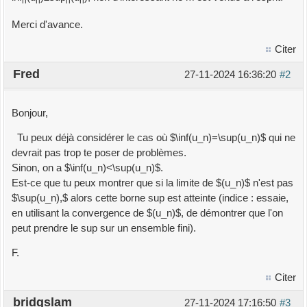
n
n
n
n
Merci d'avance.
Citer
Fred
27-11-2024 16:36:20
#2
Bonjour,
Tu peux déjà considérer le cas où $\inf(u_n)=\sup(u_n)$ qui ne
devrait pas trop te poser de problèmes.
Sinon, on a $\inf(u_n)<\sup(u_n)$.
Est-ce que tu peux montrer que si la limite de $(u_n)$ n'est pas
$\sup(u_n),$ alors cette borne sup est atteinte (indice : essaie,
en utilisant la convergence de $(u_n)$, de démontrer que l'on
peut prendre le sup sur un ensemble fini).
F.
Citer
bridgslam
27-11-2024 17:16:50
#3