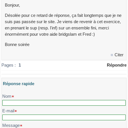
Bonjour,
Désolée pour ce retard de réponse, ça fait longtemps que je ne
suis pas passée sur le site. Je viens de revenir à cet exercice,
en prenant le sup (resp. l'inf) sur un ensemble fini, merci
énormément pour votre aide bridgslam et Fred :)
Bonne soirée
Citer
Pages :
1
Répondre
Réponse rapide
Veuillez composer votre message et l'envoyer
Nom
E-mail
Message