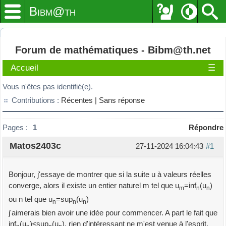
Bibm@th
Forum de mathématiques - Bibm@th.net
Accueil
☰
Vous n'êtes pas identifié(e).
Contributions :
Récentes |
Sans réponse
Pages :
1
Répondre
Matos2403c
27-11-2024 16:04:43
#1
Bonjour, j'essaye de montrer que si la suite u à valeurs réelles
converge, alors il existe un entier naturel m tel que u
=inf
(u
)
m
n
n
ou n tel que u
=sup
(u
)
n
n
n
j'aimerais bien avoir une idée pour commencer. A part le fait que
inf
(u
)≤sup
(u
), rien d'intéressant ne m'est venue à l'esprit.