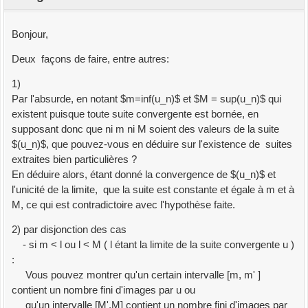
Bonjour,
Deux façons de faire, entre autres:
1)
Par l'absurde, en notant $m=inf(u_n)$ et $M = sup(u_n)$ qui
existent puisque toute suite convergente est bornée, en
supposant donc que ni m ni M soient des valeurs de la suite
$(u_n)$, que pouvez-vous en déduire sur l'existence de suites
extraites bien particulières ?
En déduire alors, étant donné la convergence de $(u_n)$ et
l'unicité de la limite, que la suite est constante et égale à m et à
M, ce qui est contradictoire avec l'hypothèse faite.
2) par disjonction des cas
- si m < l ou l < M ( l étant la limite de la suite convergente u )
:
Vous pouvez montrer qu'un certain intervalle [m, m' ]
contient un nombre fini d'images par u ou
qu'un intervalle [M',M] contient un nombre fini d'images par