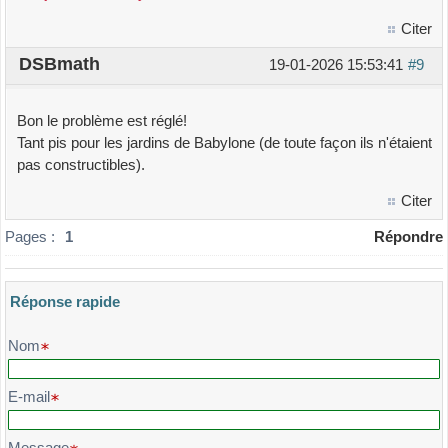
Citer
DSBmath
19-01-2026 15:53:41
#9
Bon le problème est réglé!
Tant pis pour les jardins de Babylone (de toute façon ils n'étaient
pas constructibles).
Citer
Pages :
1
Répondre
Réponse rapide
Veuillez composer votre message et l'envoyer
Nom
E-mail