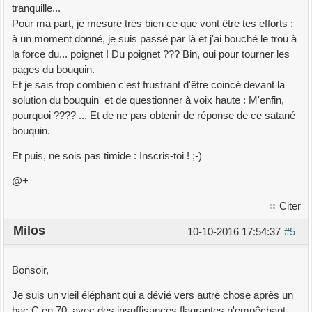
tranquille...
Pour ma part, je mesure très bien ce que vont être tes efforts :
à un moment donné, je suis passé par là et j'ai bouché le trou à
la force du... poignet ! Du poignet ??? Bin, oui pour tourner les
pages du bouquin.
Et je sais trop combien c'est frustrant d'être coincé devant la
solution du bouquin et de questionner à voix haute : M'enfin,
pourquoi ???? ... Et de ne pas obtenir de réponse de ce satané
bouquin.
Et puis, ne sois pas timide : Inscris-toi ! ;-)
@+
Citer
Milos
10-10-2016 17:54:37
#5
Bonsoir,
Je suis un vieil éléphant qui a dévié vers autre chose après un
bac C en 70, avec des insuffisances flagrantes n'empêchant