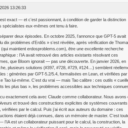
2026 13:26:33
'est exact — et c'est passionnant, à condition de garder la distinction
s spécialistes eux-mêmes ont tenu à faire.
t séparer deux épisodes. En octobre 2025, l'annonce que GPT-5 avait
lu dix problèmes d'Erdős » s'est révélée, après vérification de Thom
(qui maintient erdosproblems.com), être une excellente recherche
graphique : l'IA avait retrouvé des articles existants résolvant ces
mes, que Bloom ignorait — pas une découverte. En janvier 2026, en
he, plusieurs solutions (#397, #728, #729, #124…) semblent réellem
ales : générées par GPT-5.2/5.4, formalisées en Lean, et vérifiées par
e Tao lui-même. C'est du vrai — mais Tao calibre : ces outils « cueill
uits les plus bas », les problèmes accessibles aux techniques connue
écu exactement cela avec Claude comme collaborateur. Nous avons c
lveurs et trouvé des constructions explicites de systèmes couvrant
, vérifiées par le calcul. Puis j'ai écrit aux auteurs du domaine : ces
uctions étaient déjà connues, dans un mémoire de master. C'est tout
— l'IA est un collaborateur puissant pour le calcul, la construction, la