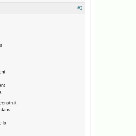
#3
as
ent
ent
s.
onstruit
s dans
e la