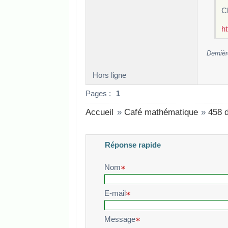
Ch
h
Dernièr
Hors ligne
Pages :
1
Accueil
»
Café mathématique
»
458 
Réponse rapide
Veuillez composer votre message e
Nom
E-mail
Message