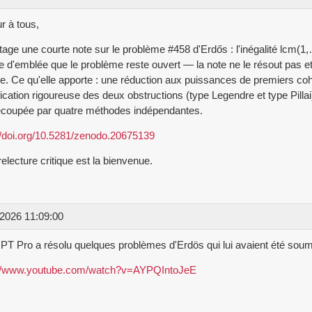
r à tous,
tage une courte note sur le problème #458 d'Erdős : l'inégalité lcm
e d'emblée que le problème reste ouvert — la note ne le résout pas et 
le. Ce qu'elle apporte : une réduction aux puissances de premiers c
fication rigoureuse des deux obstructions (type Legendre et type Pillai)
ecoupée par quatre méthodes indépendantes.
//doi.org/10.5281/zenodo.20675139
relecture critique est la bienvenue.
2026 11:09:00
T Pro a résolu quelques problèmes d'Erdös qui lui avaient été soum
://www.youtube.com/watch?v=AYPQIntoJeE