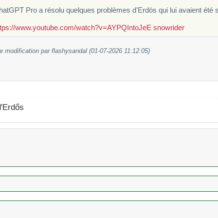
atGPT Pro a résolu quelques problèmes d'Erdös qui lui avaient été 
ttps://www.youtube.com/watch?v=AYPQIntoJeE
snowrider
e modification par flashysandal (01-07-2026 11:12:05)
d'Erdős
t l'envoyer