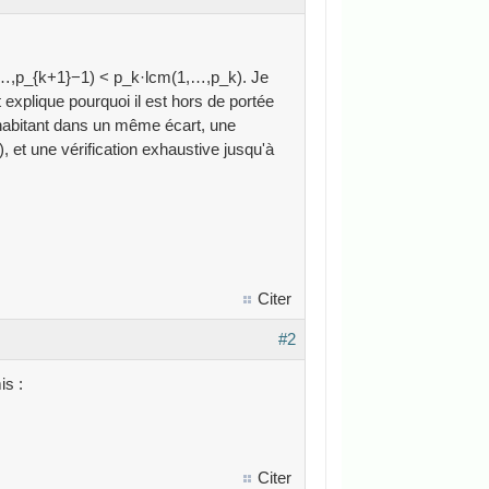
(1,…,p_{k+1}−1) < p_k·lcm(1,…,p_k). Je
explique pourquoi il est hors de portée
ohabitant dans un même écart, une
, et une vérification exhaustive jusqu'à
Citer
#2
is :
Citer