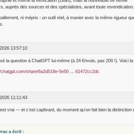
graphie et même la vérification (Lean), mais la nouveauté se vérifie
rs, auprès des sources et des spécialistes, avant toute revendication.
allement, ni mépris : un outil réel, à manier avec la même rigueur qu
e.
2026 13:57:10
osé la question à ChatGPT lui-même (à 24 €/mois, pas 200 !). Voici la 
://chatgpt.com/share/6a2d518e-5e50 … 61472cc2dc
2026 11:11:43
'est vrai — et c'est captivant, du moment qu'on fait bien la distinction
rac a écrit :