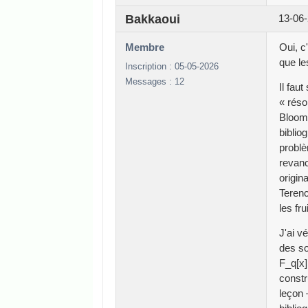
Bakkaoui
13-06-
Membre
Oui, c
que le
Inscription : 05-05-2026
Messages : 12
Il fau
« réso
Bloom 
biblio
problè
revanc
origin
Terenc
les fr
J'ai v
des so
F_q[x]
constr
leçon 