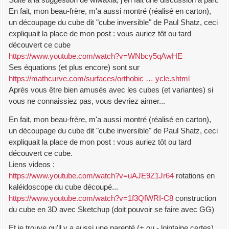
En fait, mon beau-frère, m'a aussi montré (réalisé en carton),
un découpage du cube dit "cube inversible" de Paul Shatz, ceci
expliquait la place de mon post : vous auriez tôt ou tard
découvert ce cube
https://www.youtube.com/watch?v=WNbcy5qAwHE
Ses équations (et plus encore) sont sur
https://mathcurve.com/surfaces/orthobic … ycle.shtml
Après vous être bien amusés avec les cubes (et variantes) si
vous ne connaissiez pas, vous devriez aimer...
En fait, mon beau-frère, m'a aussi montré (réalisé en carton),
un découpage du cube dit "cube inversible" de Paul Shatz, ceci
expliquait la place de mon post : vous auriez tôt ou tard
découvert ce cube.
Liens videos :
https://www.youtube.com/watch?v=uAJE9Z1Jr64
rotations en
kaléidoscope du cube découpé...
https://www.youtube.com/watch?v=1f3QfWRI-C8
construction
du cube en 3D avec Sketchup (doit pouvoir se faire avec GG)
Et je trouve qu'il y a aussi une parenté (+ ou - lointaine certes)