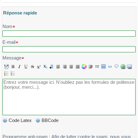
Réponse rapide
Veuillez composer votre message et l'envoyer
Nom
E-mail
Message
Code Latex
BBCode
Programme anti-spam : Afin de lutter contre le spam, nous vous