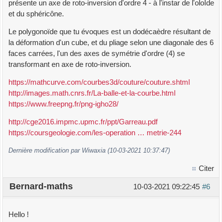
présente un axe de roto-inversion d'ordre 4 - à l'instar de l'oloÏde
et du sphéricône.
Le polygonoïde que tu évoques est un dodécaèdre résultant de
la déformation d'un cube, et du pliage selon une diagonale des 6
faces carrées, l'un des axes de symétrie d'ordre (4) se
transformant en axe de roto-inversion.
https://mathcurve.com/courbes3d/couture/couture.shtml
http://images.math.cnrs.fr/La-balle-et-la-courbe.html
https://www.freepng.fr/png-igho28/
http://cge2016.impmc.upmc.fr/ppt/Garreau.pdf
https://coursgeologie.com/les-operation … metrie-244
Dernière modification par Wiwaxia (10-03-2021 10:37:47)
Citer
Bernard-maths
10-03-2021 09:22:45
#6
Hello !