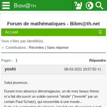
Bibm@th
Forum de mathématiques - Bibm@th.net
Accueil
☰
Vous n'êtes pas identifié(e).
Contributions :
Récentes |
Sans réponse
Pages :
1
Répondre
yoshi
08-03-2021 10:57:50
#1
Salut jeunesse,
Durant mon absence déménageuse, un de mes beaux-frères
m'a fait découvrir un solide nommé "oloïde" ("inventé" par un
certain Paul Schatz), qui ressemble à une moule...
Suite à la suggestion de wiwaxia, j'en fait une discussion à part.