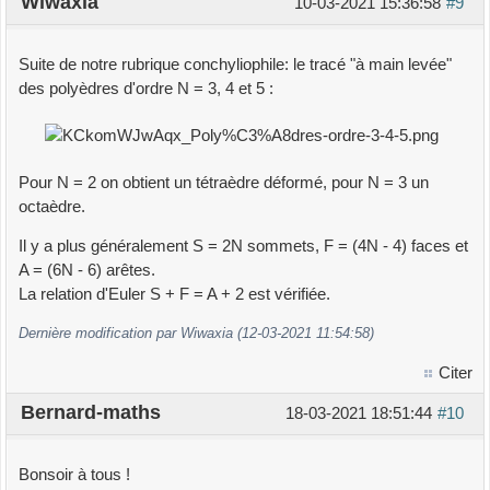
Wiwaxia
10-03-2021 15:36:58
#9
Suite de notre rubrique conchyliophile: le tracé "à main levée"
des polyèdres d'ordre N = 3, 4 et 5 :
Pour N = 2 on obtient un tétraèdre déformé, pour N = 3 un
octaèdre.
Il y a plus généralement S = 2N sommets, F = (4N - 4) faces et
A = (6N - 6) arêtes.
La relation d'Euler S + F = A + 2 est vérifiée.
Dernière modification par Wiwaxia (12-03-2021 11:54:58)
Citer
Bernard-maths
18-03-2021 18:51:44
#10
Bonsoir à tous !