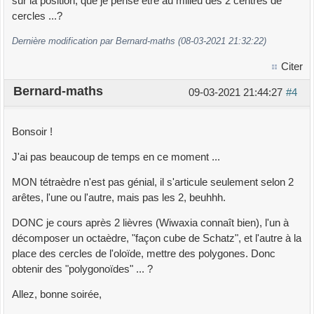
sur la position, que je pense être au milieu des 2 centres de
cercles ...?
Dernière modification par Bernard-maths (08-03-2021 21:32:22)
Citer
Bernard-maths
09-03-2021 21:44:27
#4
Bonsoir !
J'ai pas beaucoup de temps en ce moment ...
MON tétraèdre n'est pas génial, il s'articule seulement selon 2
arêtes, l'une ou l'autre, mais pas les 2, beuhhh.
DONC je cours après 2 lièvres (Wiwaxia connaît bien), l'un à
décomposer un octaèdre, "façon cube de Schatz", et l'autre à la
place des cercles de l'oloïde, mettre des polygones. Donc
obtenir des "polygonoïdes" ... ?
Allez, bonne soirée,