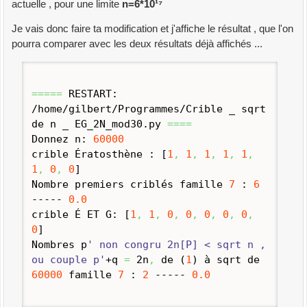
actuelle , pour une limite
n=6*10¹⁷
Je vais donc faire ta modification et j'affiche le résultat , que l'on
pourra comparer avec les deux résultats déjà affichés ...
=====
RESTART:
/home/gilbert/Programmes/Crible _ sqrt
de n _ EG_2N_mod30.
py
====
Donnez n:
60000
crible Ératosthène :
[
1
,
1
,
1
,
1
,
1
,
1
,
0
,
0
]
Nombre premiers criblés famille
7
:
6
-----
0.0
crible É ET G:
[
1
,
1
,
0
,
0
,
0
,
0
,
0
,
0
]
Nombres p
' non congru 2n[P] < sqrt n ,
ou couple p'
+q
=
2n
,
de
(
1
)
à sqrt de
60000
famille
7
:
2
-----
0.0