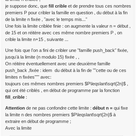
je suppose donc, que
fill crible
et de prendre tous ces nombres
premiers P pour cribler la famille en question , du début à la fin
de la limite n fixée , "avec le temps mis..."
Une fois la limite criblée finie : on augmente la valeur n = début ,
de 15 et on réitère avec ces même nombre premiers P , on
crible la limite n+15 , suivante ...
Une fois que l'on a fini de cribler une "famille push_back" fixée,
jusqu'à la limite (n modulo 15) fixée , ,
On réitère éventuellement avec une deuxième famille
push_back ,fixée : idem du début à la fin de ""cette ou de ces
limites n fixées""" avec:
toujours ces mêmes nombres premiers $P\leqslant\sqrt{2n}$ ,
qui ont été criblés , en début de programme par la fonction
fill_crible
:
Attention
de ne pas confondre cette limite :
début n =
qui fixe
la limite n des nombres premiers $P\leqslant\sqrt{2n}$ à
extraire en début de programme ;
Avec la limite