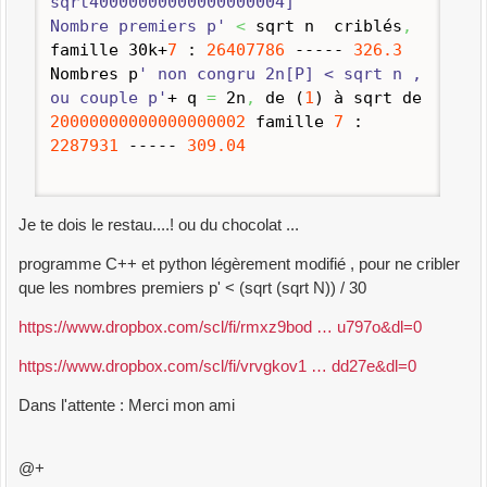
sqrt40000000000000000004]
Nombre premiers p'
<
sqrt n criblés
,
famille 30k+
7
:
26407786
-----
326.3
Nombres p
' non congru 2n[P] < sqrt n ,
ou couple p'
+ q
=
2n
,
de
(
1
)
à sqrt de
20000000000000000002
famille
7
:
2287931
-----
309.04
Je te dois le restau....! ou du chocolat ...
programme C++ et python légèrement modifié , pour ne cribler
que les nombres premiers p' < (sqrt (sqrt N)) / 30
https://www.dropbox.com/scl/fi/rmxz9bod … u797o&dl=0
https://www.dropbox.com/scl/fi/vrvgkov1 … dd27e&dl=0
Dans l'attente : Merci mon ami
@+