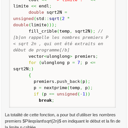
limite
<<
endl
;
double
sqrt2N
=
unsigned
(
std
::
sqrt
(
2
*
double
(
limite
)
)
)
;
fill_crible
(
temp
,
sqrt2N
)
;
//
[b]on rappelle les nombres premiers P
< sqrt 2n , qui ont été extraits en
début de programme[/b]
vector
<
ulonglong
>
premiers
;
for
(
ulonglong p
=
7
;
p
<=
sqrt2N
;
)
{
premiers.
push_back
(
p
)
;
p
=
nextprime
(
temp
,
p
)
;
if
(
p
==
unsigned
(
-
1
)
)
break
;
La totalité de cette fonction, a pour but d'utiliser les nombres
premiers $P\leqslant\sqrt{2n}$ en indiquant le début et la fin de
la limite n criblée ,