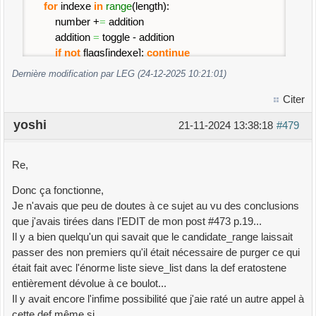
for
indexe
in
range
(
length
)
:
number +
=
addition
addition
=
toggle - addition
if
not
flags
[
indexe
]
:
continue
start
=
(
number * number *
2
-
5
)
//
6
Dernière modification par LEG (24-12-2025 10:21:01)
if
start
>=
length:
break
step
=
2
* number
Citer
flags
[
start::step
]
=
[
False
]
*
(
(
length - start +
yoshi
21-11-2024 13:38:18
#479
step -
1
)
// step
)
advance
=
(
indexe +
2
)
//
2
start +
=
number -
2
*advance +
Re,
(
indexe%
2
)
*
4
*advance
Donc ça fonctionne,
flags
[
start::step
]
=
[
False
]
*
(
(
length - start +
Je n'avais que peu de doutes à ce sujet au vu des conclusions
step -
1
)
// step
)
que j'avais tirées dans l'EDIT de mon post #473 p.19...
print
(
round
(
perf_counter
(
)
-begin
,
3
)
,
"secondes"
)
Il y a bien quelqu'un qui savait que le candidate_range laissait
print
(
f
"{sum(flags)+2} nombres premiers dans
passer des non premiers qu'il était nécessaire de purger ce qui
l'intervalle [1, sqrt{2*n}"
)
était fait avec l'énorme liste sieve_list dans la def eratostene
premiers
=
[
2
,
3
]
+
[
i//
2
*
6
+
5
+i%
2
*
2
for
i
in
entièrement dévolue à ce boulot...
range
(
length
)
if
flags
[
i
]
]
Il y avait encore l'infime possibilité que j'aie raté un autre appel à
#print(premiers[3:])
cette def même si