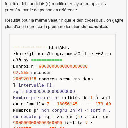
fonction def candidats(n) modifiée en ayant remplacé la
première partie de python en référence
Résultat pour la même valeur n que le test ci-dessus , on gagne
plus d'une heure sur la première fonction
def candidats
:
=============
RESTART:
/home/gilbert/Programmes/Crible_EG2_mo
d30.
py
============
Donnez n:
9000000000000000000
62.565
secondes
200920348
nombres premiers dans
l
'intervalle [1,
sqrt18000000000000000000
Nombre premiers p'
criblés de
1
à sqrt
de n famille
7
:
18056145
-----
179.49
Nombres p
' non congru 2n[P] < sqrt n ,
ou couple p'
+q
=
2n
,
de
(
1
)
à sqrt de
9000000000000000000
famille
7
: