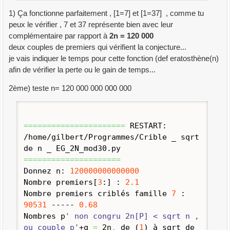
1) Ça fonctionne parfaitement , [1=7] et [1=37] , comme tu
peux le vérifier , 7 et 37 représente bien avec leur
complémentaire par rapport à
2n = 120 000
deux couples de premiers qui vérifient la conjecture...
je vais indiquer le temps pour cette fonction (def eratosthène(n)
afin de vérifier la perte ou le gain de temps...
2ème) teste n= 120 000 000 000 000
======================
RESTART:
/home/gilbert/Programmes/Crible _ sqrt
de n _ EG_2N_mod30.
py
=====================
Donnez n:
120000000000000
Nombre premiers
[
3
:
]
:
2.1
Nombre premiers criblés famille
7
:
90531
-----
0.68
Nombres p
' non congru 2n[P] < sqrt n ,
ou couple p'
+q
=
2n
,
de
(
1
)
à sqrt de