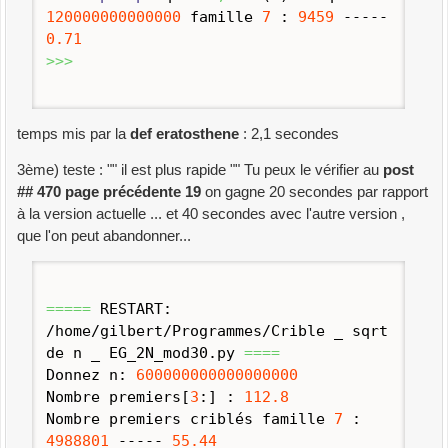
120000000000000
famille
7
:
9459
-----
0.71
>>>
temps mis par la
def eratosthene
: 2,1 secondes
3ème) teste : "" il est plus rapide "" Tu peux le vérifier au
post
## 470 page précédente 19
on gagne 20 secondes par rapport
à la version actuelle ... et 40 secondes avec l'autre version ,
que l'on peut abandonner...
=====
RESTART:
/home/gilbert/Programmes/Crible _ sqrt
de n _ EG_2N_mod30.
py
====
Donnez n:
600000000000000000
Nombre premiers
[
3
:
]
:
112.8
Nombre premiers criblés famille
7
:
4988801
-----
55.44