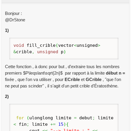
Bonjour :
@DrStone
1)
void
fill_crible
(
vector
<
unsigned
>
&
crible
,
unsigned
p
)
Cette fonction , à donc pour but , d'extraire tous les nombres
premiers $P\leqslant\sqrt{2n}$ par rapport à la limite
début n =
fixée , que l'on va utiliser , pour
ECrible
et
GCrible
, "que l'on
ne peut pas scinder" , il s'agit d'un petit crible d'Ératosthène.
2)
for
(
ulonglong limite
=
debut
;
limite
<
fin
;
limite
+=
15
)
{
cout
<<
"--> limite : "
<<