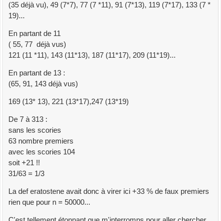
index qui est réutilisé ici...
(35 déjà vu), 49 (7*7), 77 (7 *11), 91 (7*13), 119 (7*17), 133 (7 *
crible
[
idx
]
=
0
19)...
En partant de 11
total
=
sum
(
crible
)
( 55, 77 déjà vus)
#print(nbpremiers)
121 (11 *11), 143 (11*13), 187 (11*17), 209 (11*19)...
#print("crible Ératosthène :", crible) ## pour éditer
le tableau Ératosthène criblé
En partant de 13 :
print
(
f
"Nombre premiers p' criblés de 1 à sqrt de
(65, 91, 143 déjà vus)
n famille {fam} : {total} ----- {int((time()-
start_crible)*100)/100}"
)
169 (13* 13), 221 (13*17),247 (13*19)
return
crible
,
lencrible
De 7 à 313 :
sans les scories
def
GCrible_2n
(
premiers
,
crible
,
lencrible
,
n
,
fam
)
:
63 nombre premiers
start_crible
=
time
(
)
avec les scories 104
# On calcule les restes: r = 2*n/P
soit +21 !!
n2
=
2
*n
31/63 = 1/3
for
premier
in
premiers:
reste
=
n2 % premier
La def eratostene avait donc à virer ici +33 % de faux premiers
#print(reste)
rien que pour n = 50000...
if
reste %
2
==
0
:
C'est tellement étonnant que m'interromps pour aller chercher
reste +
=
premier