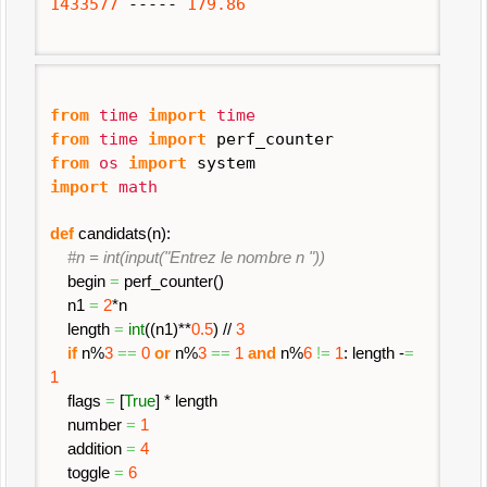
1433577
-----
179.86
from
time
import
time
from
time
import
perf_counter
from
os
import
system
import
math
def
candidats
(
n
)
:
#n = int(input("Entrez le nombre n "))
begin
=
perf_counter
(
)
n1
=
2
*n
length
=
int
(
(
n1
)
**
0.5
)
//
3
if
n%
3
==
0
or
n%
3
==
1
and
n%
6
!=
1
: length -
=
1
flags
=
[
True
]
* length
number
=
1
addition
=
4
toggle
=
6