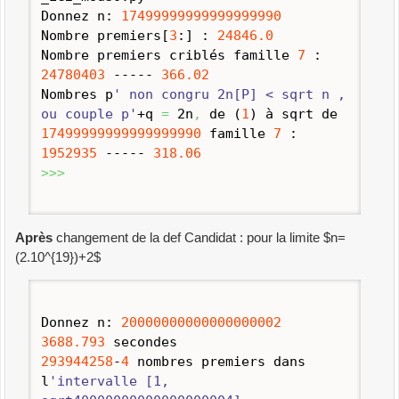
Donnez n:
17499999999999999990
Nombre premiers
[
3
:
]
:
24846.0
Nombre premiers criblés famille
7
:
24780403
-----
366.02
Nombres p
' non congru 2n[P] < sqrt n ,
ou couple p'
+q
=
2n
,
de
(
1
)
à sqrt de
17499999999999999990
famille
7
:
1952935
-----
318.06
>>>
Après
changement de la def Candidat : pour la limite $n=
(2.10^{19})+2$
Donnez n:
20000000000000000002
3688.793
secondes
293944258
-
4
nombres premiers dans
l
'intervalle [1,