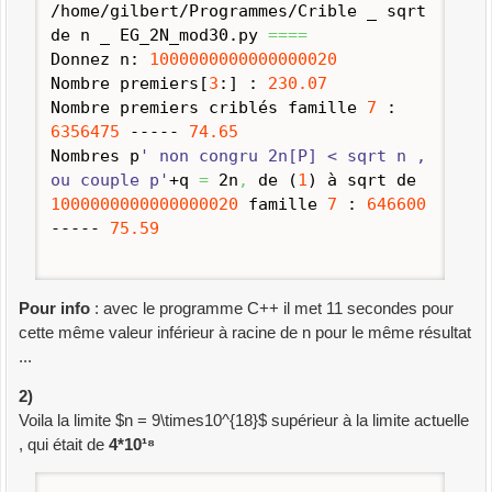
/home/gilbert/Programmes/Crible _ sqrt
de n _ EG_2N_mod30.
py
====
Donnez n:
1000000000000000020
Nombre premiers
[
3
:
]
:
230.07
Nombre premiers criblés famille
7
:
6356475
-----
74.65
Nombres p
' non congru 2n[P] < sqrt n ,
ou couple p'
+q
=
2n
,
de
(
1
)
à sqrt de
1000000000000000020
famille
7
:
646600
-----
75.59
Pour info
: avec le programme C++ il met 11 secondes pour
cette même valeur inférieur à racine de n pour le même résultat
...
2)
Voila la limite $n = 9\times10^{18}$ supérieur à la limite actuelle
, qui était de
4*10¹⁸