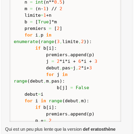
n
=
int
(
n**
0.5
)
m
=
(
n-
1
)
//
2
limite
=
1
+n
b
=
[
True
]
*m
premiers
=
[
2
]
for
i
,
p
in
enumerate
(
range
(
3
,
limite
,
2
)
)
:
if
b
[
i
]
:
premiers.
append
(
p
)
j
=
2
*i*i +
6
*i +
3
debut
,
pas
=
j
,
2
*i+
3
for
j
in
range
(
debut
,
m
,
pas
)
:
b
[
j
]
=
False
debut
=
i
for
i
in
range
(
debut
,
m
)
:
if
b
[
i
]
:
premiers.
append
(
p
)
p +
=
2
print
(
premiers
[
3
:
]
)
Qui est un peu plus lente que la version
def eratosthène
return
premiers
[
3
:
]