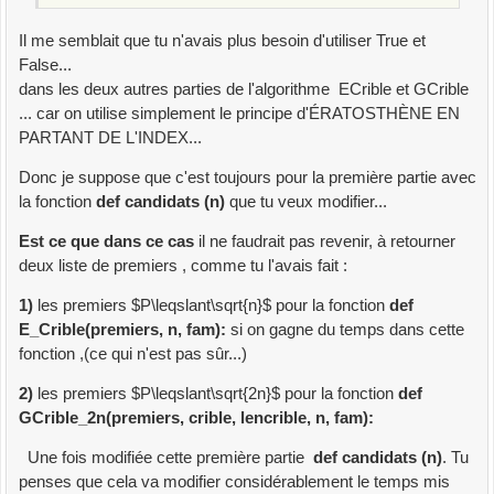
Il me semblait que tu n'avais plus besoin d'utiliser True et
False...
dans les deux autres parties de l'algorithme ECrible et GCrible
... car on utilise simplement le principe d'ÉRATOSTHÈNE EN
PARTANT DE L'INDEX...
Donc je suppose que c'est toujours pour la première partie avec
la fonction
def candidats (n)
que tu veux modifier...
Est ce que dans ce cas
il ne faudrait pas revenir, à retourner
deux liste de premiers , comme tu l'avais fait :
1)
les premiers $P\leqslant\sqrt{n}$ pour la fonction
def
E_Crible(premiers, n, fam):
si on gagne du temps dans cette
fonction ,(ce qui n'est pas sûr...)
2)
les premiers $P\leqslant\sqrt{2n}$ pour la fonction
def
GCrible_2n(premiers, crible, lencrible, n, fam):
Une fois modifiée cette première partie
def candidats (n)
. Tu
penses que cela va modifier considérablement le temps mis