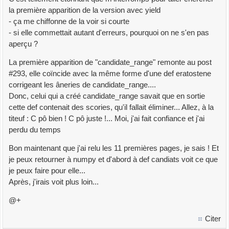
la première apparition de la version avec yield
p2
=
2
*premier
- ça me chiffonne de la voir si courte
## tant que reste % 30 != fam on fait reste += p2
- si elle commettait autant d'erreurs, pourquoi on ne s'en pas
while
reste %
30
!=
fam:
aperçu ?
reste +
=
p2
## Ensuite on divise reste par 30 pour obtenir
La première apparition de "candidate_range" remonte au post
l'index
#293, elle coïncide avec la même forme d'une def eratostene
reste //
=
30
corrigeant les âneries de candidate_range....
## On crible directement à partir de l'index le
Donc, celui qui a créé candidate_range savait que en sortie
tableau d'Ératosthène
cette def contenait des scories, qu'il fallait éliminer... Allez, à la
for
index
in
range
(
reste
,
lencrible
,
premier
)
:
titeuf : C pô bien ! C pô juste !... Moi, j'ai fait confiance et j'ai
crible
[
index
]
=
0
perdu du temps
total
=
sum
(
crible
)
Bon maintenant que j'ai relu les 11 premières pages, je sais ! Et
#print("crible É ET G:", crible) ## éditer le tableau
je peux retourner à numpy et d'abord à def candiats voit ce que
criblé É et G
je peux faire pour elle...
print
(
f
"Nombres p' non congru 2n[P] < sqrt n , ou
Après, j'irais voit plus loin...
couple p'+q = 2n, de (1) à sqrt de {n} famille {fam} :
{total} ----- {int((time()-start_crible)*100)/100}"
)
@+
def
demander_n
(
)
:
Citer
n
=
input
(
"Donnez n: "
)