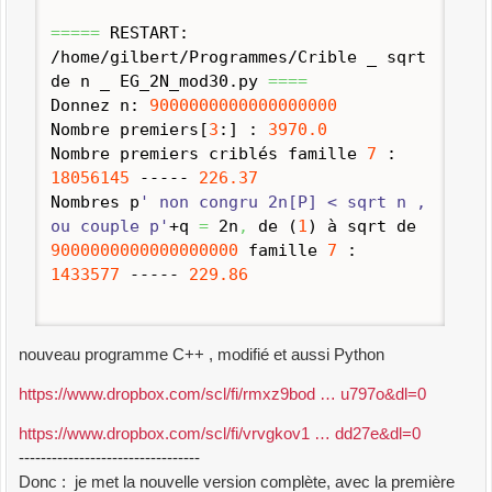
=====
RESTART:
/home/gilbert/Programmes/Crible _ sqrt
de n _ EG_2N_mod30.
py
====
Donnez n:
9000000000000000000
Nombre premiers
[
3
:
]
:
3970.0
Nombre premiers criblés famille
7
:
18056145
-----
226.37
Nombres p
' non congru 2n[P] < sqrt n ,
ou couple p'
+q
=
2n
,
de
(
1
)
à sqrt de
9000000000000000000
famille
7
:
1433577
-----
229.86
nouveau programme C++ , modifié et aussi Python
https://www.dropbox.com/scl/fi/rmxz9bod … u797o&dl=0
https://www.dropbox.com/scl/fi/vrvgkov1 … dd27e&dl=0
---------------------------------
Donc : je met la nouvelle version complète, avec la première