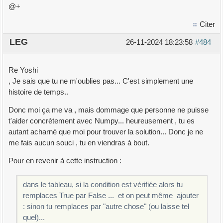
@+
Citer
LEG
26-11-2024 18:23:58
#484
Re Yoshi
, Je sais que tu ne m'oublies pas... C'est simplement une
histoire de temps..
Donc moi ça me va , mais dommage que personne ne puisse
t'aider concrètement avec Numpy... heureusement , tu es
autant acharné que moi pour trouver la solution... Donc je ne
me fais aucun souci , tu en viendras à bout.
Pour en revenir à cette instruction :
dans le tableau, si la condition est vérifiée alors tu
remplaces True par False ... et on peut même ajouter
: sinon tu remplaces par "autre chose" (ou laisse tel
quel)...