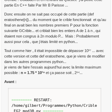
partie En C++ faite Par Mr B Parisse ...
Donc ensuite on ne sait pas occupé de cette partie (def
eratosthene[n])... du moment que le crible fonctionnait et qu'au
final on avait bien les nombres premiers P pour la fonction
suivante GCrible... et criblait bien les entiers A de 1 à n , qui
étaient non congrus à 2n modulo P... Mais : Probablement
aussi pour cela , que j'étais limité en python...
Tout comme hier , il était impossible de dépasser 10¹⁷ ... avec
cette version et cette def eratosthene, que je viens de modifier
dans les autres programmes python...
je viens de faire l'essais aujourd'hui avec la limite maximum
possible :
n = 1.75 * 10¹⁹
et ça passe soit , 2⁶⁴...
Avant :
=========
RESTART:
/home/gilbert/Programmes/Python/Crible
_EG2_mod30.
py
=========