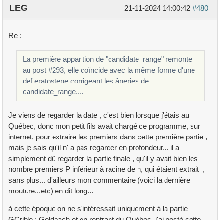
LEG
21-11-2024 14:00:42
#480
n
=
int
(
n.
strip
(
)
.
replace
(
" "
,
""
)
)
#n = int(30 * round(float(n)/30))
return
n
Re :
def
main
(
)
:
La première apparition de "candidate_range" remonte
## On demande n a l'utilisateur
au post #293, elle coïncide avec la même forme d'une
n
=
demander_n
(
)
def eratostene corrigeant les âneries de
## On récupère les premiers de 7 à √2n
candidate_range....
premiers
=
candidats
(
n
)
start_time
=
time
(
)
## On crible
Je viens de regarder la date , c'est bien lorsque j'étais au
fam
=
7
## ou 1, 7, 11, 13, 17, 19, 23, 29, au choix
Québec, donc mon petit fils avait chargé ce programme, sur
en fonction de n
internet, pour extraire les premiers dans cette première partie ,
crible
,
lencrible
=
E_Crible
(
premiers
,
n
,
fam
)
mais je sais qu'il n' a pas regarder en profondeur... il a
GCrible_2n
(
premiers
,
crible
,
lencrible
,
n
,
fam
)
simplement dû regarder la partie finale , qu'il y avait bien les
nombre premiers P inférieur à racine de n, qui étaient extrait ,
main
(
)
sans plus... d'ailleurs mon commentaire (voici la dernière
system
(
"pause"
)
mouture...etc) en dit long...
à cette époque on ne s'intéressait uniquement à la partie
GCrible : Goldbach et en rentrant du Québec j'ai posté cette