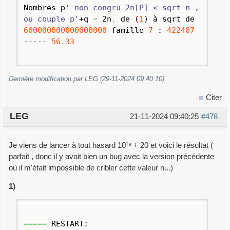
Nombres p
' non congru 2n[P] < sqrt n ,
ou couple p'
+q
=
2n
,
de
(
1
)
à sqrt de
600000000000000000
famille
7
:
422407
-----
56.33
Dernière modification par LEG (29-11-2024 09:40:10)
Citer
LEG
21-11-2024 09:40:25
#478
Je viens de lancer à tout hasard 10¹⁸ + 20 et voici le résultat (
parfait , donc il y avait bien un bug avec la version précédente
où il m'était impossible de cribler cette valeur n...)
1)
=====
RESTART: