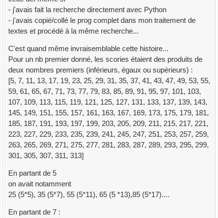
return
premiers
[
3
:
]
- j'avais fait la recherche directement avec Python
def
E_Crible
(
premiers
,
n
,
fam
)
:
- j'avais copié/collé le prog complet dans mon traitement de
start_crible
=
time
(
)
textes et procédé à la même recherche...
nbpremiers
=
len
(
premiers
)
C'est quand même invraisemblable cette histoire...
n1
=
int
(
n**
0.5
)
## ou #n1 pour ne pas limiter à la
Pour un nb premier donné, les scories étaient des produits de
racine carrée de n
deux nombres premiers (inférieurs, égaux ou supérieurs) :
## pour générer un tableau de n/30 cases rempli
[5, 7, 11, 13, 17, 19, 23, 25, 29, 31, 35, 37, 41, 43, 47, 49, 53, 55,
de 1 ou n1 = racine carrée de n, puis n1/30
59, 61, 65, 67, 71, 73, 77, 79, 83, 85, 89, 91, 95, 97, 101, 103,
lencrible
=
n1//
30
107, 109, 113, 115, 119, 121, 125, 127, 131, 133, 137, 139, 143,
crible
=
[
1
for
i
in
range
(
lencrible
)
]
## c'est plus
145, 149, 151, 155, 157, 161, 163, 167, 169, 173, 175, 179, 181,
propre comme ça
185, 187, 191, 193, 197, 199, 203, 205, 209, 211, 215, 217, 221,
GM
=
[
7
,
11
,
13
,
17
,
19
,
23
,
29
,
31
]
223, 227, 229, 233, 235, 239, 241, 245, 247, 251, 253, 257, 259,
## On calcule les produits :
263, 265, 269, 271, 275, 277, 281, 283, 287, 289, 293, 295, 299,
for
a
in
premiers:
301, 305, 307, 311, 313]
for
b
in
GM:
j
=
a * b
En partant de 5
if
j%
30
==
fam:
on avait notamment
index
=
j //
30
## Je calcule l'index et On
25 (5*5), 35 (5*7), 55 (5*11), 65 (5 *13),85 (5*17)....
crible directement à partir de l'index
for
idx
in
range
(
index
,
lencrible
,
a
)
:
##
En partant de 7 :