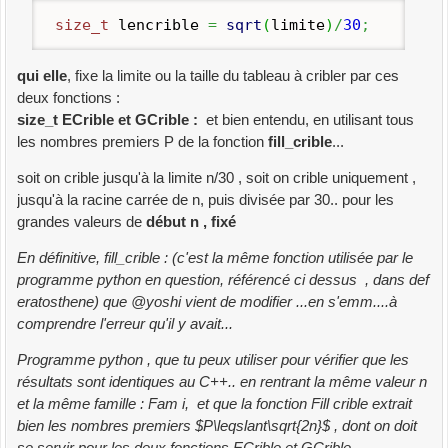
size_t
lencrible
=
sqrt
(
limite
)
/
30
;
qui elle
, fixe la limite ou la taille du tableau à cribler par ces
deux fonctions :
size_t ECrible et GCrible :
et bien entendu, en utilisant tous
les nombres premiers P de la fonction
fill_crible
...
soit on crible jusqu'à la limite n/30 , soit on crible uniquement ,
jusqu'à la racine carrée de n, puis divisée par 30.. pour les
grandes valeurs de
début n , fixé
En définitive, fill_crible : (c'est la même fonction utilisée par le
programme python en question, référencé ci dessus , dans def
eratosthene) que @yoshi vient de modifier ...en s'emm....à
comprendre l'erreur qu'il y avait...
Programme python , que tu peux utiliser pour vérifier que les
résultats sont identiques au C++.. en rentrant la même valeur n
et la même famille : Fam i, et que la fonction Fill crible extrait
bien les nombres premiers $P\leqslant\sqrt{2n}$ , dont on doit
se servir pour les deux fonctions ECrible et GCrible ...