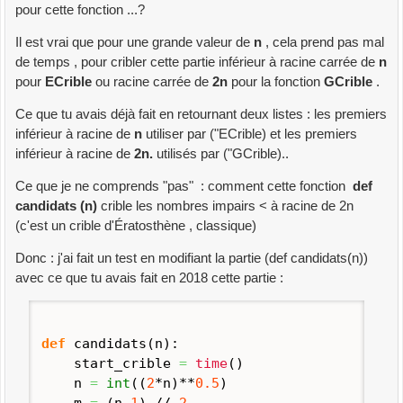
pour cette fonction ...?
Il est vrai que pour une grande valeur de
n
, cela prend pas mal
de temps , pour cribler cette partie inférieur à racine carrée de
n
pour
ECrible
ou racine carrée de
2n
pour la fonction
GCrible
.
Ce que tu avais déjà fait en retournant deux listes : les premiers
inférieur à racine de
n
utiliser par ("ECrible) et les premiers
inférieur à racine de
2n.
utilisés par ("GCrible)..
Ce que je ne comprends "pas" : comment cette fonction
def
candidats (n)
crible les nombres impairs < à racine de 2n
(c'est un crible d'Ératosthène , classique)
Donc : j'ai fait un test en modifiant la partie (def candidats(n))
avec ce que tu avais fait en 2018 cette partie :
def
candidats
(
n
)
:
start_crible
=
time
(
)
n
=
int
(
(
2
*n
)
**
0.5
)
m
=
(
n-
1
)
//
2