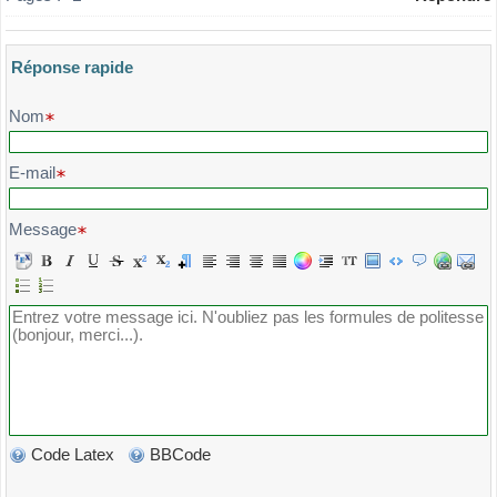
Réponse rapide
Veuillez composer votre message et l'envoyer
Nom
E-mail
Message
Code Latex
BBCode