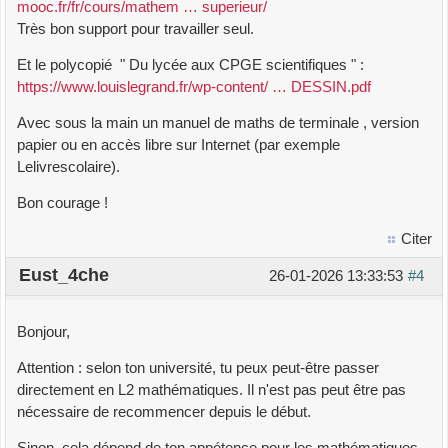
mooc.fr/fr/cours/mathem … superieur/
Très bon support pour travailler seul.
Et le polycopié " Du lycée aux CPGE scientifiques " :
https://www.louislegrand.fr/wp-content/ … DESSIN.pdf
Avec sous la main un manuel de maths de terminale , version
papier ou en accès libre sur Internet (par exemple
Lelivrescolaire).
Bon courage !
Citer
Eust_4che
26-01-2026 13:33:53
#4
Bonjour,
Attention : selon ton université, tu peux peut-être passer
directement en L2 mathématiques. Il n'est pas peut être pas
nécessaire de recommencer depuis le début.
Sinon, cela dépend de ton appétence pour les mathématiques.