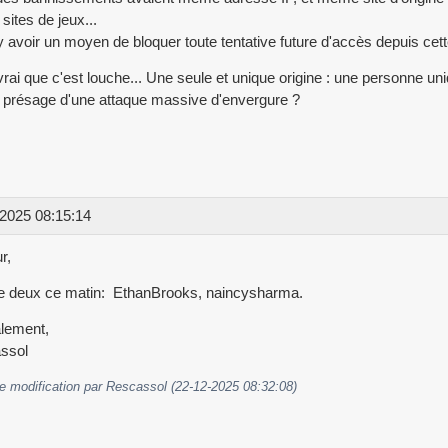
 sites de jeux...
t y avoir un moyen de bloquer toute tentative future d'accès depuis c
vrai que c'est louche... Une seule et unique origine : une personne un
 présage d'une attaque massive d'envergure ?
2025 08:15:14
r,
e deux ce matin: EthanBrooks, naincysharma.
lement,
ssol
e modification par Rescassol (22-12-2025 08:32:08)