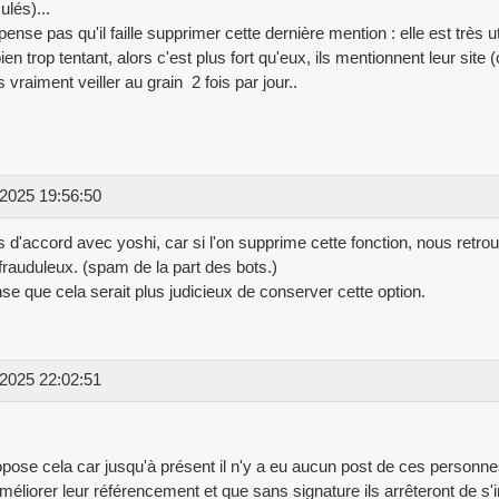
ulés)...
pense pas qu'il faille supprimer cette dernière mention : elle est très ut
ien trop tentant, alors c'est plus fort qu'eux, ils mentionnent leur site (
s vraiment veiller au grain 2 fois par jour..
2025 19:56:50
s d'accord avec yoshi, car si l'on supprime cette fonction, nous retr
frauduleux. (spam de la part des bots.)
se que cela serait plus judicieux de conserver cette option.
2025 22:02:51
pose cela car jusqu'à présent il n'y a eu aucun post de ces personnes. 
méliorer leur référencement et que sans signature ils arrêteront de s'in