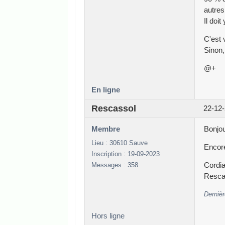
autres
Il doi
C'est 
Sinon,
@+
En ligne
Rescassol
22-12-
Membre
Bonjou
Lieu : 30610 Sauve
Encor
Inscription : 19-09-2023
Messages : 358
Cordia
Resca
Dernièr
Hors ligne