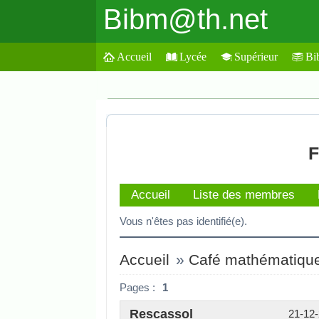
Bibm@th.net
Accueil
Lycée
Supérieur
Bi
F
Accueil
Liste des membres
Vous n'êtes pas identifié(e).
Accueil
»
Café mathématiqu
Pages :
1
Rescassol
21-12-