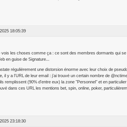
2025 18:05:39
e vois les choses comme ça : ce sont des membres dormants qui se 
eb en guise de Signature...
state régulièrement une distorsion énorme avec leur choix de pseud
e, il y a l'URL de leur email : j'ai trouvé un certain nombre de @ncti
 ils remplissent (90% d'entre eux) la zone "Personnel" et en particulier 
rouvé dans ces URL les mentions bet, spin, online, poker, particulièrem
2025 23:18:30