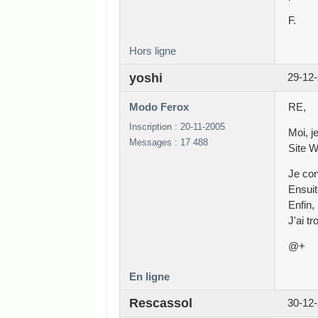
F.
Hors ligne
yoshi
29-12-
Modo Ferox
RE,
Inscription : 20-11-2005
Moi, j
Messages : 17 488
Site W
Je con
Ensuit
Enfin,
J'ai t
@+
En ligne
Rescassol
30-12-