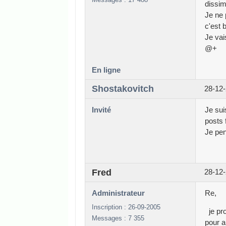
dissim
Je ne 
c'est b
Je vai
@+
En ligne
Shostakovitch
28-12-
Invité
Je sui
posts 
Je pen
Fred
28-12-
Administrateur
Re,
Inscription : 26-09-2005
je pro
Messages : 7 355
pour a