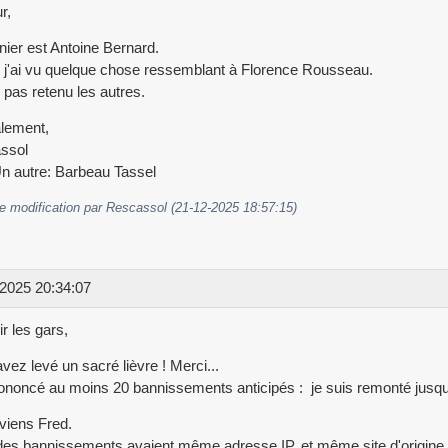
r,
nier est Antoine Bernard.
 j'ai vu quelque chose ressemblant à Florence Rousseau.
i pas retenu les autres.
lement,
ssol
Un autre: Barbeau Tassel
e modification par Rescassol (21-12-2025 18:57:15)
2025 20:34:07
r les gars,
vez levé un sacré lièvre ! Merci...
rononcé au moins 20 bannissements anticipés : je suis remonté jusqu'
viens Fred.
es bannissements avaient même adresse IP, et même site d'origine e