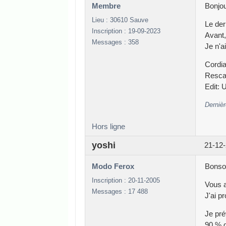
Membre
Bonjou
Lieu : 30610 Sauve
Le der
Inscription : 19-09-2023
Avant,
Messages : 358
Je n'a
Cordia
Resca
Edit: 
Dernièr
Hors ligne
yoshi
21-12-
Modo Ferox
Bonsoi
Inscription : 20-11-2005
Vous a
Messages : 17 488
J'ai p
Je pré
90 % d