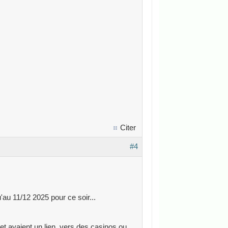
Citer
#4
au 11/12 2025 pour ce soir...
t avaient un lien, vers des casinos ou