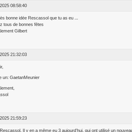
2025 08:58:40
rès bonne idée Rescassol que tu as eu ...
z tous de bonnes fêtes
lement Gilbert
2025 21:32:03
r,
e un: GaetanMeunier
lement,
ssol
2025 21:59:23
Rescassol. Il y en a même eu 3 aujourd'hui, qui ont utilisé un nouvea