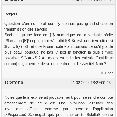
Bonjour.
Question d'un non prof qui n'y connait pas grand-chose en
transmission des savoirs.
Sachant qu'une fonction $f$ numérique de la variable réelle
($f:\mathbf{R}\longrightarrow\mathbf{R}$) est une involution si
$f\circ f(x)=x$, et que la simplicité étant toujours ce qu'il y a de
plus beau, pourquoi ne pas utiliser la fonction la plus simple
possible, $f(x)=-x$ ? Au moins ça évite les calculs (fastidieux
ou non) et ça permet de se concentrer sur l'essentiel. Non ?
Citer
DrStone
24-02-2024 16:27:00
#6
Notez que le mieux serait probablement, pour se rendre compte
efficacement de ce qu'est une involution, d'utiliser des
involutions affines, comme par exemple l'application
orthogonalité
$\omega$ qui, pour une droite $\delta$ donne