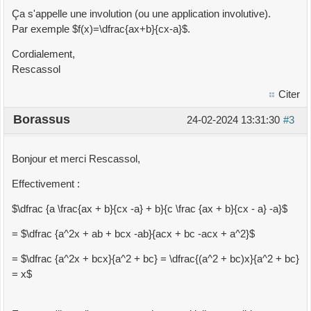
Ça s'appelle une involution (ou une application involutive).
Par exemple $f(x)=\dfrac{ax+b}{cx-a}$.
Cordialement,
Rescassol
Citer
Borassus
24-02-2024 13:31:30
#3
Bonjour et merci Rescassol,
Effectivement :
$\dfrac {a \frac{ax + b}{cx -a} + b}{c \frac {ax + b}{cx - a} -a}$
= $\dfrac {a^2x + ab + bcx -ab}{acx + bc -acx + a^2}$
= $\dfrac {a^2x + bcx}{a^2 + bc} = \dfrac{(a^2 + bc)x}{a^2 + bc}
= x$