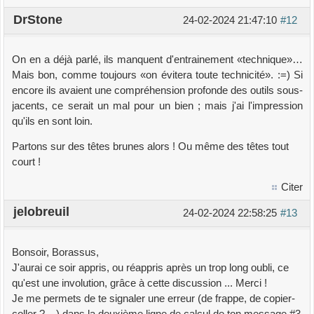
DrStone
24-02-2024 21:47:10
#12
On en a déjà parlé, ils manquent d'entrainement «technique»…
Mais bon, comme toujours «on évitera toute technicité». :=) Si
encore ils avaient une compréhension profonde des outils sous-
jacents, ce serait un mal pour un bien ; mais j'ai l'impression
qu'ils en sont loin.
Partons sur des têtes brunes alors ! Ou même des têtes tout
court !
Citer
jelobreuil
24-02-2024 22:58:25
#13
Bonsoir, Borassus,
J'aurai ce soir appris, ou réappris après un trop long oubli, ce
qu'est une involution, grâce à cette discussion ... Merci !
Je me permets de te signaler une erreur (de frappe, de copier-
coller ? ...) dans la deuxième ligne de calcul de ton message #3