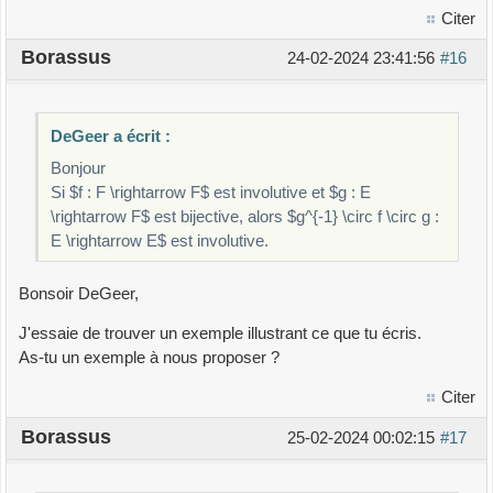
Citer
Borassus
24-02-2024 23:41:56
#16
DeGeer a écrit :
Bonjour
Si $f : F \rightarrow F$ est involutive et $g : E
\rightarrow F$ est bijective, alors $g^{-1} \circ f \circ g :
E \rightarrow E$ est involutive.
Bonsoir DeGeer,
J'essaie de trouver un exemple illustrant ce que tu écris.
As-tu un exemple à nous proposer ?
Citer
Borassus
25-02-2024 00:02:15
#17