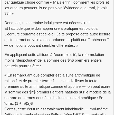
par quelque chose comme « Mais enfin ! comment les profs et
les auteurs peuvent-ils ne pas voir l'évidence que, moi, je vois
??!! »
Donc, oui, une certaine indulgence est nécessaire !
Et l'attitude que je dois apprendre à pratiquer est plutôt «
L'écriture courante est celle-ci. Je te
propose
cette autre lecture
qui te permet de voir la concordance — plutôt que "cohérence"
— de notions pouvant sembler différentes. »
En appliquant cette attitude à l'exemple cité, la reformulation
moins "despotique" de la somme des $n$ premiers entiers
naturels pourrait être :
« En remarquant que compter est la suite arithmétique de
raison 1 et de premier terme 1 — c'est d'ailleurs la toute
première suite arithmétique connue et apprise —, on peut écrire
la somme des $n$ premiers entiers naturels sur le modèle de la
somme de termes consécutifs d'une suite arithmétique : $n
\dfrac {1 + n}{2}$.
Certes, cette écriture est totalement inhabituelle — moi-même
j'utilise la formule classique $\dfrac {n(n+1)}{2}$ —, mais elle