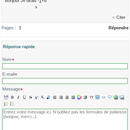
Bonjour Je dirais -
1
+b
x
Citer
Pages :
1
Répondre
Réponse rapide
Veuillez composer votre message et l'envoyer
Nom
E-mail
Message