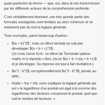
quasi pavlovien du terme — que, oui, dans la non transmission
par les différents acteurs de la compréhension profonde.
C'est véritablement étonnant, une très grande partie des
formules enseignées sont limitées au strict minimum et ne
traduisent pas du tout la logique générale.
Trois exemples, parmi
beaucoup
d'autres :
$(a + b)^2$ ; mais un élève lambda ne sait pas
développer $(a + b + c)^2$.
(Je crois l'avoir écrit : un élève de Terminale options
maths m'a répondu « Ben, j'écris $(a + b +c)(a + b +c)$
et je développe. Sa réponse est tout à fait révélatrice.)
$a^2 - b^2$, exceptionnellement $a^3 - b^3$, jamais au-
delà ;
ln(ab) = lna + lnb, sans expliquer la logique générale qui
est « le logarithme d'un produit est égal à la somme des
logarithmes des facteurs composant le produit, quel que
soit le nombre de facteurs. »