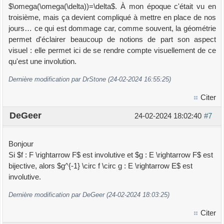
$\omega(\omega(\delta))=\delta$. À mon époque c'était vu en
troisième, mais ça devient compliqué à mettre en place de nos
jours… ce qui est dommage car, comme souvent, la géométrie
permet d'éclairer beaucoup de notions de part son aspect
visuel : elle permet ici de se rendre compte visuellement de ce
qu'est une involution.
Dernière modification par DrStone (24-02-2024 16:55:25)
Citer
DeGeer
24-02-2024 18:02:40
#7
Bonjour
Si $f : F \rightarrow F$ est involutive et $g : E \rightarrow F$ est
bijective, alors $g^{-1} \circ f \circ g : E \rightarrow E$ est
involutive.
Dernière modification par DeGeer (24-02-2024 18:03:25)
Citer