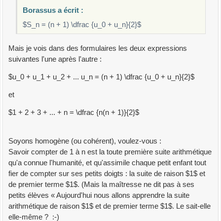
Borassus a écrit :
$S_n = (n + 1) \dfrac {u_0 + u_n}{2}$
Mais je vois dans des formulaires les deux expressions
suivantes l'une après l'autre :
$u_0 + u_1 + u_2 + ... u_n = (n + 1) \dfrac {u_0 + u_n}{2}$
et
$1 + 2 + 3 + ... + n = \dfrac {n(n + 1)}{2}$
Soyons homogène (ou cohérent), voulez-vous :
Savoir compter de 1 à n est la toute première suite arithmétique
qu'a connue l'humanité, et qu'assimile chaque petit enfant tout
fier de compter sur ses petits doigts : la suite de raison $1$ et
de premier terme $1$. (Mais la maîtresse ne dit pas à ses
petits élèves « Aujourd'hui nous allons apprendre la suite
arithmétique de raison $1$ et de premier terme $1$. Le sait-elle
elle-même ? :-)