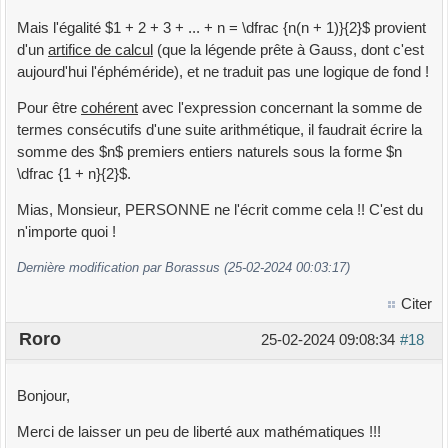
Mais l'égalité $1 + 2 + 3 + ... + n = \dfrac {n(n + 1)}{2}$ provient
d'un
artifice de calcul
(que la légende prête à Gauss, dont c'est
aujourd'hui l'éphéméride), et ne traduit pas une logique de fond !
Pour être
cohérent
avec l'expression concernant la somme de
termes consécutifs d'une suite arithmétique, il faudrait écrire la
somme des $n$ premiers entiers naturels sous la forme $n
\dfrac {1 + n}{2}$.
Mias, Monsieur, PERSONNE ne l'écrit comme cela !! C'est du
n'importe quoi !
Dernière modification par Borassus (25-02-2024 00:03:17)
Citer
Roro
25-02-2024 09:08:34
#18
Bonjour,
Merci de laisser un peu de liberté aux mathématiques !!!