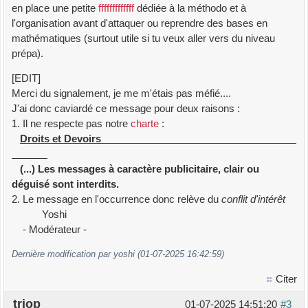
en place une petite
fffffffffffff
dédiée à la méthodo et à
l'organisation avant d'attaquer ou reprendre des bases en
mathématiques (surtout utile si tu veux aller vers du niveau
prépa).
[EDIT]
Merci du signalement, je me m'étais pas méfié....
J'ai donc caviardé ce message pour deux raisons :
1. Il ne respecte pas notre
charte
:
Droits et Devoirs
(...) Les messages à caractère publicitaire, clair ou
déguisé sont interdits.
2. Le message en l'occurrence donc relève du
conflit d'intérêt
Yoshi
- Modérateur -
Dernière modification par yoshi (01-07-2025 16:42:59)
Citer
triop
01-07-2025 14:51:20
#3