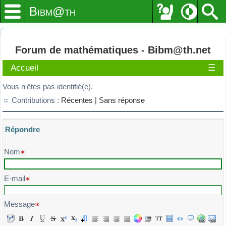
Bibm@th
Forum de mathématiques - Bibm@th.net
Accueil
☰
Vous n'êtes pas identifié(e).
Contributions :
Récentes |
Sans réponse
Répondre
Veuillez composer votre message et l'envoyer
Nom
E-mail
Message