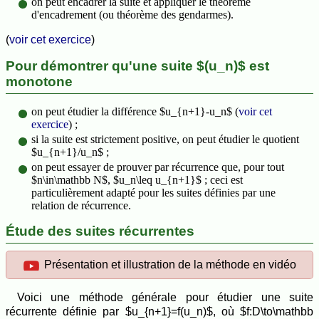
on peut encadrer la suite et appliquer le théorème
d'encadrement (ou théorème des gendarmes).
(
voir cet exercice
)
Pour démontrer qu'une suite $(u_n)$ est
monotone
on peut étudier la différence $u_{n+1}-u_n$ (
voir cet
exercice
) ;
si la suite est strictement positive, on peut étudier le quotient
$u_{n+1}/u_n$ ;
on peut essayer de prouver par récurrence que, pour tout
$n\in\mathbb N$, $u_n\leq u_{n+1}$ ; ceci est
particulièrement adapté pour les suites définies par une
relation de récurrence.
Étude des suites récurrentes
Présentation et illustration de la méthode en vidéo
Voici une méthode générale pour étudier une suite
récurrente définie par $u_{n+1}=f(u_n)$, où $f:D\to\mathbb