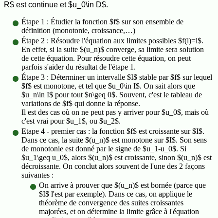
R$ est continue et $u_0\in D$.
Étape 1 : Étudier la fonction $f$ sur son ensemble de
définition (monotonie, croissance,…)
Étape 2 : Résoudre l'équation aux limites possibles $f(l)=l$.
En effet, si la suite $(u_n)$ converge, sa limite sera solution
de cette équation. Pour résoudre cette équation, on peut
parfois s'aider du résultat de l'étape 1.
Étape 3 : Déterminer un intervalle $I$ stable par $f$ sur lequel
$f$ est monotone, et tel que $u_0\in I$. On sait alors que
$u_n\in I$ pour tout $n\geq 0$. Souvent, c'est le tableau de
variations de $f$ qui donne la réponse.
Il est des cas où on ne peut pas y arriver pour $u_0$, mais où
c'est vrai pour $u_1$, ou $u_2$.
Etape 4 - premier cas : la fonction $f$ est croissante sur $I$.
Dans ce cas, la suite $(u_n)$ est monotone sur $I$. Son sens
de monotonie est donné par le signe de $u_1-u_0$. Si
$u_1\geq u_0$, alors $(u_n)$ est croissante, sinon $(u_n)$ est
décroissante. On conclut alors souvent de l'une des 2 façons
suivantes :
On arrive à prouver que $(u_n)$ est bornée (parce que
$I$ l'est par exemple). Dans ce cas, on applique le
théorème de convergence des suites croissantes
majorées, et on détermine la limite grâce à l'équation