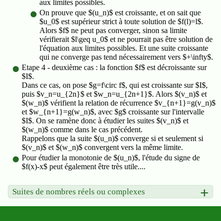
aux limites possibles.
On prouve que $(u_n)$ est croissante, et on sait que
$u_0$ est supérieur strict à toute solution de $f(l)=l$.
Alors $f$ ne peut pas converger, sinon sa limite
vérifierait $l\geq u_0$ et ne pourrait pas être solution de
l'équation aux limites possibles. Et une suite croissante
qui ne converge pas tend nécessairement vers $+\infty$.
Etape 4 - deuxième cas : la fonction $f$ est décroissante sur
$I$.
Dans ce cas, on pose $g=f\circ f$, qui est croissante sur $I$,
puis $v_n=u_{2n}$ et $w_n=u_{2n+1}$. Alors $(v_n)$ et
$(w_n)$ vérifient la relation de récurrence $v_{n+1}=g(v_n)$
et $w_{n+1}=g(w_n)$, avec $g$ croissante sur l'intervalle
$I$. On se ramène donc à étudier les suites $(v_n)$ et
$(w_n)$ comme dans le cas précédent.
Rappelons que la suite $(u_n)$ converge si et seulement si
$(v_n)$ et $(w_n)$ convergent vers la même limite.
Pour étudier la monotonie de $(u_n)$, l'étude du signe de
$f(x)-x$ peut également être très utile....
Suites de nombres réels ou complexes