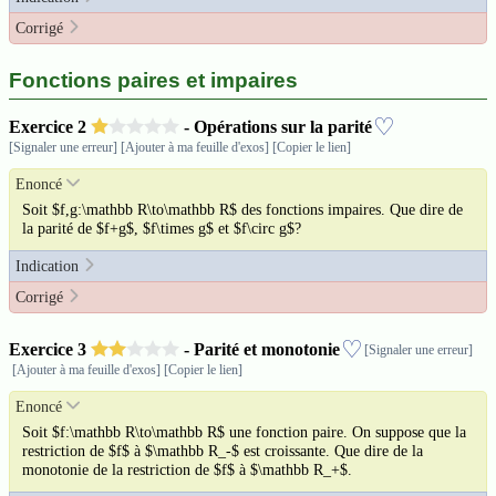
Corrigé
Fonctions paires et impaires
♡
Exercice
2
- Opérations sur la parité
[Signaler une erreur]
[Ajouter à ma feuille d'exos]
[Copier le lien]
Enoncé
Soit $f,g:\mathbb R\to\mathbb R$ des fonctions impaires. Que dire de
la parité de $f+g$, $f\times g$ et $f\circ g$?
Indication
Corrigé
♡
Exercice
3
- Parité et monotonie
[Signaler une erreur]
[Ajouter à ma feuille d'exos]
[Copier le lien]
Enoncé
Soit $f:\mathbb R\to\mathbb R$ une fonction paire. On suppose que la
restriction de $f$ à $\mathbb R_-$ est croissante. Que dire de la
monotonie de la restriction de $f$ à $\mathbb R_+$.