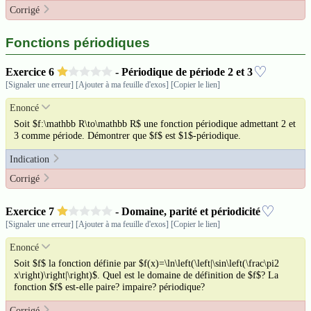
Corrigé
Fonctions périodiques
♡
Exercice
6
- Périodique de période 2 et 3
[Signaler une erreur]
[Ajouter à ma feuille d'exos]
[Copier le lien]
Enoncé
Soit $f:\mathbb R\to\mathbb R$ une fonction périodique admettant 2 et
3 comme période. Démontrer que $f$ est $1$-périodique.
Indication
Corrigé
♡
Exercice
7
- Domaine, parité et périodicité
[Signaler une erreur]
[Ajouter à ma feuille d'exos]
[Copier le lien]
Enoncé
Soit $f$ la fonction définie par $f(x)=\ln\left(\left|\sin\left(\frac\pi2
x\right)\right|\right)$. Quel est le domaine de définition de $f$? La
fonction $f$ est-elle paire? impaire? périodique?
Corrigé