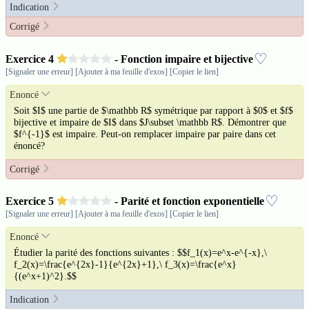
Indication
Corrigé
♡
Exercice
4
- Fonction impaire et bijective
[Signaler une erreur]
[Ajouter à ma feuille d'exos]
[Copier le lien]
Enoncé
Soit $I$ une partie de $\mathbb R$ symétrique par rapport à $0$ et $f$
bijective et impaire de $I$ dans $J\subset \mathbb R$. Démontrer que
$f^{-1}$ est impaire. Peut-on remplacer impaire par paire dans cet
énoncé?
Corrigé
♡
Exercice
5
- Parité et fonction exponentielle
[Signaler une erreur]
[Ajouter à ma feuille d'exos]
[Copier le lien]
Enoncé
Étudier la parité des fonctions suivantes : $$f_1(x)=e^x-e^{-x},\
f_2(x)=\frac{e^{2x}-1}{e^{2x}+1},\ f_3(x)=\frac{e^x}
{(e^x+1)^2}.$$
Indication