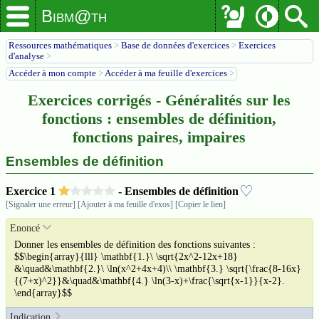
Bibm@th
Ressources mathématiques
>
Base de données d'exercices
>
Exercices
d'analyse
>
Accéder à mon compte
>
Accéder à ma feuille d'exercices
>
Exercices corrigés - Généralités sur les
fonctions : ensembles de définition,
fonctions paires, impaires
Ensembles de définition
♡
Exercice
1
- Ensembles de définition
[Signaler une erreur]
[Ajouter à ma feuille d'exos]
[Copier le lien]
Enoncé
Donner les ensembles de définition des fonctions suivantes :
$$\begin{array}{lll} \mathbf{1.}\ \sqrt{2x^2-12x+18}
&\quad&\mathbf{2.}\ \ln(x^2+4x+4)\\ \mathbf{3.} \sqrt{\frac{8-16x}
{(7+x)^2}}&\quad&\mathbf{4.} \ln(3-x)+\frac{\sqrt{x-1}}{x-2}.
\end{array}$$
Indication