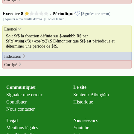
♡
Exercice
8
- Périodique
[Signaler une erreur]
[Ajouter à ma feuille d'exos]
[Copier le lien]
Enoncé
Soit $f$ la fonction définie sur $\mathbb R$ par
$f(x)=\sin(x/3)+\cos(x/2).$ Démontrer que $f$ est périodique et
déterminer une période de $f$.
Indication
Corrigé
Communiquer
Le site
Signaler une erreur
Soutenir Bibm@th
Contribuer
Historique
Nous contacter
Légal
Nos réseaux
Mentions légales
Youtube