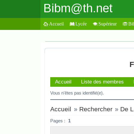
Bibm@th.net
Accueil
Lycée
Supérieur
Bi
F
Accueil
Liste des membres
Vous n'êtes pas identifié(e).
Accueil
»
Rechercher
»
De L
Pages :
1