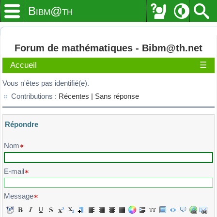
Bibm@th
Forum de mathématiques - Bibm@th.net
Accueil
☰
Vous n'êtes pas identifié(e).
Contributions :
Récentes |
Sans réponse
Répondre
Veuillez composer votre message et l'envoyer
Nom
E-mail
Message