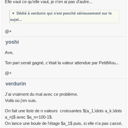
Elle vaut ce qu'elle vaut, je n'en ai pas d'autre...
▼
Dédié à verdurin qui s'est penché sérieusement sur le
sujet...
@+
yoshi
Ave,
Ton pari serait gagné, c'était la valeur attendue par PetitMou...
@+
verdurin
J'ai vraiment du mal avec ce problème.
Voilà où j'en suis.
On fait une liste de n valeurs croissantes $(a_1,\dots a_k,\dots
a_n)$ avec $a_n=100-1$.
On lance une boule de l'étage $a_1$ puis, si elle n'a pas cassé,