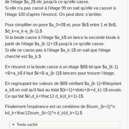
de l'étage $a_2$ etc jusqu’à ce qu'elle casse.
Si elle n'a pas cassé à l'étage 99 on sait qu'elle va casser à
l'étage 100 d'après l'énoncé. On peut donc s’arrêter.
Pour simplifier on pose $a_0=0$ et, pour $k$ entre 1 et $n$,
$d_k=a_k-a_{k-1}.$
Si la boule casse à l'étage $a_k$ on lance la seconde boule à
partir de l'étage $a_{k-1}+1$ jusqu’à ce qu'elle casse.
Si elle ne casse pas à l'étage $a_k-1$ on sait que l'étage
cherché est $a_k.$
En résumé si la boule casse à un étage $B$ tel que $a_{k-1}
<B<a_k$ il faut $k+B-a_{k-1}$ lancers pour trouver l'étage.
En regroupant les valeurs de $B$ vérifiant $a_{k-1}<B\leqslant
a_k$ on voit qu'il faut au total $(k+1)+\dots+(k+d_k)-1$ essais.
Ce qui fait $k\,d_k+\frac12 d_k(d_k+1)-1$.
Finalement l'espérance est un centième de $\sum_{k=1}^n
kd_k+\frac12\sum_{k=1}^n d_k(d_k+1).$
▼
Texte caché