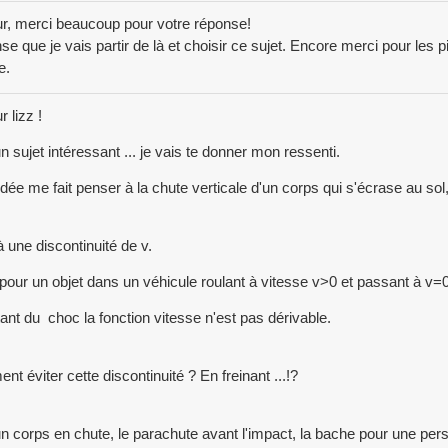
r, merci beaucoup pour votre réponse!
se que je vais partir de là et choisir ce sujet. Encore merci pour les 
e.
 lizz !
un sujet intéressant ... je vais te donner mon ressenti.
idée me fait penser à la chute verticale d'un corps qui s'écrase au so
là une discontinuité de v.
 pour un objet dans un véhicule roulant à vitesse v>0 et passant à v=0
stant du choc la fonction vitesse n'est pas dérivable.
t éviter cette discontinuité ? En freinant ...!?
n corps en chute, le parachute avant l'impact, la bache pour une pe