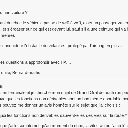
s une voiture ?
stant du choc le véhicule passe de v>0 à v=0, alors un passager va co
, et s'ércaser sur ce qui est devant lui, sauf s'il a une ceinture qui va l
 même).
e conducteur l'obstacle du volant est protégé par l'air bag en plus ...
des questions à approfondir avec l'IA ...
 suite, Bernard-maths
r!
s en terminale et je cherche mon sujet de Grand Oral de math (un peu
uve que les fonctions non dérivables sont un bon thème abordable po
s pouvez me donner un avis honnête sur le sujet que j'ai choisis :
uoi les fonctions non dérivables sauvent-elles des vies sur la route?"
que j'ai lu sur internet qu'au moment du choc, la vitesse (ou l'accélérati