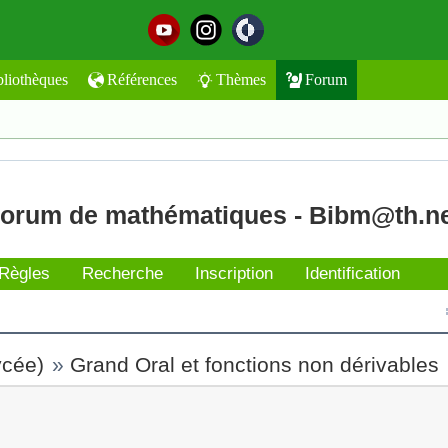
bliothèques
Références
Thèmes
Forum
orum de mathématiques - Bibm@th.n
Règles
Recherche
Inscription
Identification
ycée)
»
Grand Oral et fonctions non dérivables
t l'envoyer