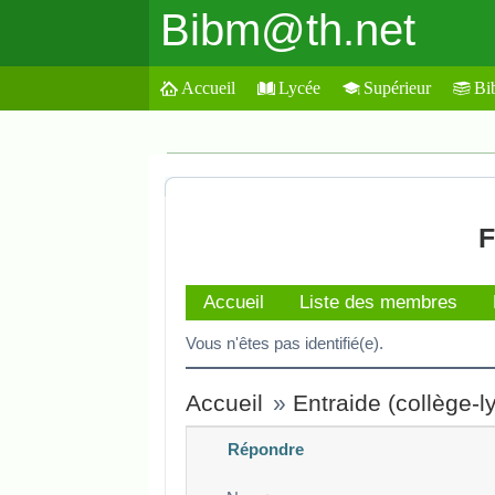
Bibm@th.net
Accueil
Lycée
Supérieur
Bi
F
Accueil
Liste des membres
Vous n'êtes pas identifié(e).
Accueil
»
Entraide (collège-l
Répondre
Veuillez composer votre message e