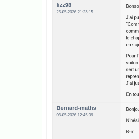
Iizz98
Bonsoi
25-05-2026 21:23:15
J'ai p
"Comme
commun
le cha
en suj
Pour l
voitur
sert u
repren
J'ai j
En tou
Bernard-maths
Bonjou
03-05-2026 12:45:09
N'hési
B-m