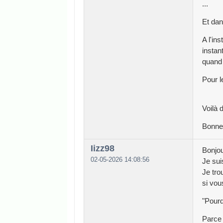
...
Et dan
A l'in
instant
quand
Pour l
Voilà 
Bonne
Iizz98
Bonjou
02-05-2026 14:08:56
Je sui
Je tro
si vou
"Pourq
Parce 