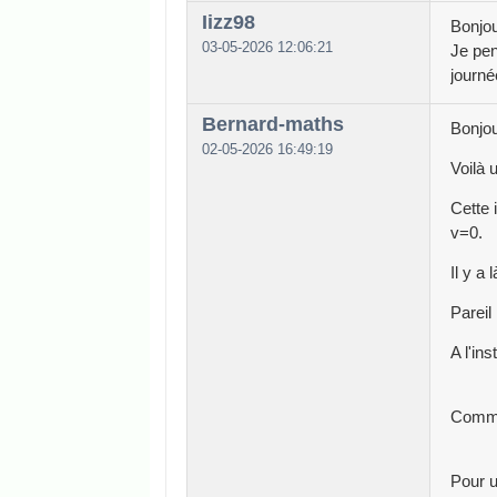
Iizz98
Bonjou
03-05-2026 12:06:21
Je pen
journé
Bernard-maths
Bonjour
02-05-2026 16:49:19
Voilà 
Cette 
v=0.
Il y a 
Pareil
A l'in
Commen
Pour u