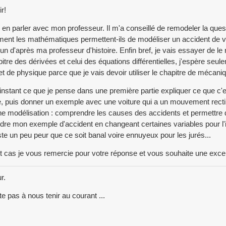
r!
u en parler avec mon professeur. Il m'a conseillé de remodeler la qu
nt les mathématiques permettent-ils de modéliser un accident de voit
 d'après ma professeur d'histoire. Enfin bref, je vais essayer de le 
pitre des dérivées et celui des équations différentielles, j'espère se
et de physique parce que je vais devoir utiliser le chapitre de mécani
'instant ce que je pense dans une première partie expliquer ce que c'
e, puis donner un exemple avec une voiture qui a un mouvement rectili
ne modélisation : comprendre les causes des accidents et permettre de 
dre mon exemple d'accident en changeant certaines variables pour l'il
uste un peu peur que ce soit banal voire ennuyeux pour les jurés...
t cas je vous remercie pour votre réponse et vous souhaite une exce
r.
te pas à nous tenir au courant ...