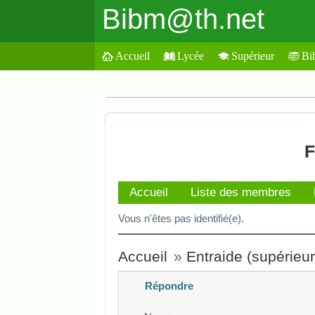
Bibm@th.net
Accueil
Lycée
Supérieur
Bi
F
Accueil
Liste des membres
Vous n'êtes pas identifié(e).
Accueil
»
Entraide (supérieur
Répondre
Veuillez composer votre message e