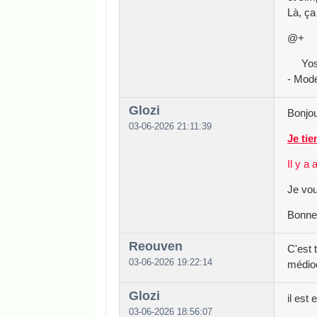
Là, ça
@+
Yos
- Modé
Glozi
Bonjou
03-06-2026 21:11:39
Je tie
Il y a
Je vou
Bonne
Reouven
C'est 
03-06-2026 19:22:14
médio
Glozi
il est
03-06-2026 18:56:07