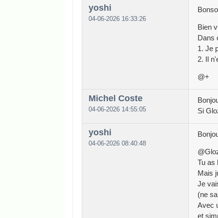
yoshi
Bonsoi
04-06-2026 16:33:26
Bien v
Dans 
1. Je 
2. Il 
@+
Michel Coste
Bonjou
04-06-2026 14:55:05
Si Glo
yoshi
Bonjou
04-06-2026 08:40:48
@Gloz
Tu as 
Mais j
Je vai
(ne sa
Avec u
et sim