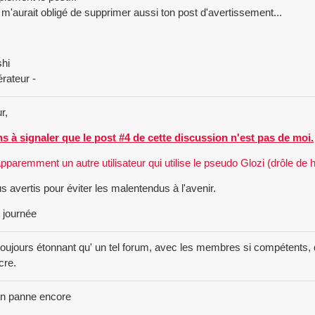
 m'aurait obligé de supprimer aussi ton post d'avertissement...
hi
rateur -
r,
ns à signaler que le post #4 de cette discussion n'est pas de moi.
 apparemment un autre utilisateur qui utilise le pseudo Glozi (drôle de h
s avertis pour éviter les malentendus à l'avenir.
 journée
toujours étonnant qu' un tel forum, avec les membres si compétents,
cre.
 en panne encore