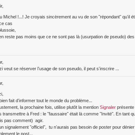
r,
u Michel !...! Je croyais sincèrement au vu de son "répondant" qu'il é
ce cas
plussoie,
n'en reste pas moins que ce ne sont pas là (usurpation de pseudo) des 
r,
zi veut se réserver l'usage de son pseudo, il peut s'inscrire ...
r,
i,
bien fait d'informer tout le monde du problème...
ustement, la prochaine fois, utilise plutôt la mention
Signaler
présente 
s transmettre à Fred : le "faussaire" était là comme "Invité". En tant que
is pas comment) agir.
n signalement "officiel", tu n'aurais pas besoin de poster pour dénie
plement le post...