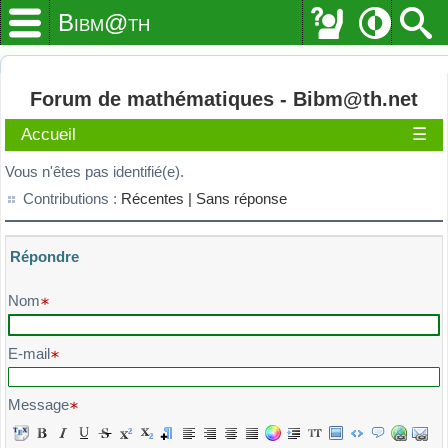
Bibm@th
Forum de mathématiques - Bibm@th.net
Accueil
☰
Vous n'êtes pas identifié(e).
Contributions :
Récentes |
Sans réponse
Répondre
Veuillez composer votre message et l'envoyer
Nom
E-mail
Message