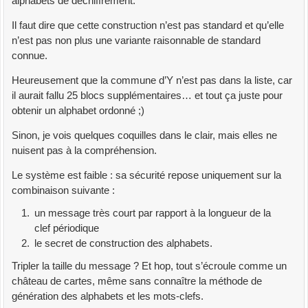
alphabets de déchiffrement.
alphabets de chiffrement
"""
Il faut dire que cette construction n’est pas standard et qu’elle
idx
=
0
# index de l'alphabet
n’est pas non plus une variante raisonnable de standard
plain
=
''
connue.
for
c
in
crypto:
Heureusement que la commune d’Y n’est pas dans la liste, car
plain +
=
alpha26
[
liste_alpha
[
idx
]
.
index
(
c
)
]
il aurait fallu 25 blocs supplémentaires… et tout ça juste pour
idx
=
(
idx+
1
)
%
len
(
liste_alpha
)
obtenir un alphabet ordonné ;)
return
plain
Sinon, je vois quelques coquilles dans le clair, mais elles ne
print
(
D_sub_polyalpha
(
k
,
listalpha
)
)
nuisent pas à la compréhension.
Le système est faible : sa sécurité repose uniquement sur la
combinaison suivante :
un message très court par rapport à la longueur de la
clef périodique
le secret de construction des alphabets.
Tripler la taille du message ? Et hop, tout s’écroule comme un
château de cartes, même sans connaître la méthode de
génération des alphabets et les mots-clefs.