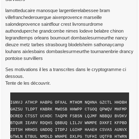
lamotteducaire manosque largentierelabessee bram
villefranchederouergue aixenprovence marseille
salondeprovence saintflour crest livronsurdrome
authonduperche grandcombe nimes lodeve belabre chinon
legrandtemps orleans boumourt dombaslesurmeurthe nancy
dieuze metz tarbes strasbourg blodelsheim sathonaycamp
louhans aixlesbains dombaslesurmeurthe tournanenbrie drancy
pontoise survilliers
Ses motivations il les a transcrites dans le cryptogramme ci
dessous.
Tente de les découvrir.
IGNVJ ATHCP HABPG OFXAL MTHOM NQHNA GZCTL HHDBH
GHZSU TLDPT KNBRK MWOSB HHWPP CTGOQ QPWQV MHFMP
DCREO CTSST UCHDC TAQPR FSBSN LQJMF NBBQU BVDKV
BTQUR IEARV RDQHS QBBUQ LILJV WNMPE DXKFI KFPBD
ZOTSH HRHOS GNDOQ ITDPJ LGIHP HAAEH CSVAS AUNVX
GTWLN ETBUL NMDLD WNHPE DXLPG TUFHI UQTFB HTWRN