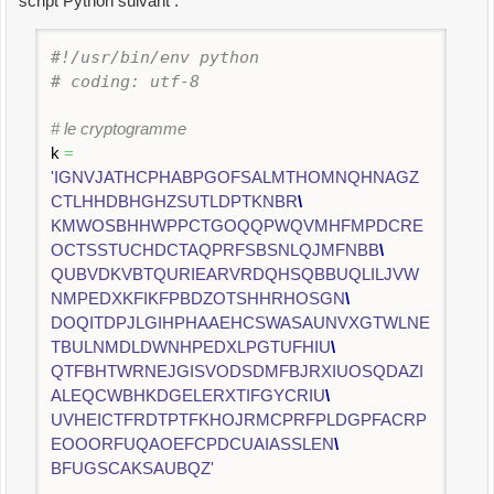
script Python suivant :
#!/usr/bin/env python
# coding: utf-8
# le cryptogramme
k
=
'IGNVJATHCPHABPGOFSALMTHOMNQHNAGZ
CTLHHDBHGHZSUTLDPTKNBR
\
KMWOSBHHWPPCTGOQQPWQVMHFMPDCRE
OCTSSTUCHDCTAQPRFSBSNLQJMFNBB
\
QUBVDKVBTQURIEARVRDQHSQBBUQLILJVW
NMPEDXKFIKFPBDZOTSHHRHOSGN
\
DOQITDPJLGIHPHAAEHCSWASAUNVXGTWLNE
TBULNMDLDWNHPEDXLPGTUFHIU
\
QTFBHTWRNEJGISVODSDMFBJRXIUOSQDAZI
ALEQCWBHKDGELERXTIFGYCRIU
\
UVHEICTFRDTPTFKHOJRMCPRFPLDGPFACRP
EOOORFUQAOEFCPDCUAIASSLEN
\
BFUGSCAKSAUBQZ'