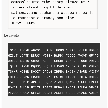
dombaslesurmeurthe nancy dieuze metz
tarbes strasbourg blodelsheim
sathonaycamp louhans aixlesbains paris
tournanenbrie drancy pontoise
survilliers
Le crypto :
IGNVJ THCPH ABPGO FSALM THOMN QHNAG ZCTLH HDBHG
HZSUT LDPTK NBRKM WOSBH HWPPC TGOQQ PWQVM HFMPD
CREOC TSSTU CHDCT AQPRF SBSNL QJMFN BBQUB VDKVB
TQURI EARVR DQHSQ BUQLI LJVWN MPEDX KFIKF PBDZO
TSHHR HOSGN DOQIT DPJLG IHPHA EHCSW ASAUN VXGTW
LNETB ULNMD LDWNH PEDXL PGTUF HIUQT FBHTW RNEJG
ISVOD SDMFB JRXIU OSQDA ZIALE QCWBH KDGEL ERXTI
FGYCR IUUVH EICTF RDTPT FKHOJ RMCPR FPLDG PFACR
PEOOO RFUQA OEFCP DCUAI ASSLE NBFUG SCAKS AUBQZ
-----------------------------------------