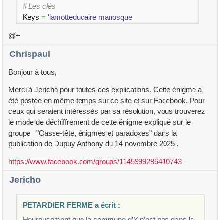
# Les clés
Keys
=
'lamotteducaire manosque
largentierelabessee bram
\
@+
villefranchederouergue aixenprovence marseille
salondeprovence
\
Chrispaul
saintflour crest livronsurdrome authonduperche
grandcombe
\
Bonjour à tous,
nimes lodeve belabre chinon legrandlemps orleans
Merci à Jericho pour toutes ces explications. Cette énigme a
boumourt
\
été postée en même temps sur ce site et sur Facebook. Pour
dombaslesurmeurthe nancy dieuze metz tarbes
ceux qui seraient intéressés par sa résolution, vous trouverez
strasbourg
\
le mode de déchiffrement de cette énigme expliqué sur le
blodelsheim sathonaycamp louhans aixlesbains
groupe "Casse-tête, énigmes et paradoxes" dans la
paris
\
publication de Dupuy Anthony du 14 novembre 2025 .
tournanenbrie drancy pontoise survilliers'
https://www.facebook.com/groups/1145999285410743
# alphabet standard
alpha26
=
'ABCDEFGHIJKLMNOPQRSTUVWXYZ'
Jericho
def
key2alpha
(
key
)
:
""" Retourne l'alphabet correspondant à la clé """
PETARDIER FERME a écrit :
p
=
[
0
]
*
len
(
key
)
Heureusement que la commune d’Y n’est pas dans la