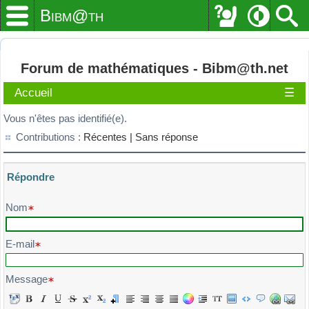
Bibm@th
Forum de mathématiques - Bibm@th.net
Accueil
☰
Vous n'êtes pas identifié(e).
Contributions :
Récentes |
Sans réponse
Répondre
Veuillez composer votre message et l'envoyer
Nom
E-mail
Message