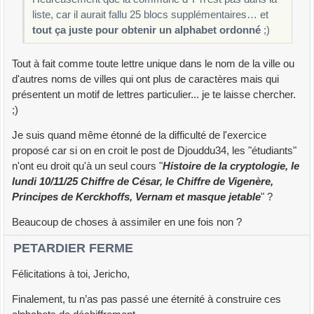
idx
=
0
liste, car il aurait fallu 25 blocs supplémentaires… et
for
c
in
alpha26:
tout ça juste pour obtenir un alphabet ordonné
;)
i
=
key.
find
(
c
,
0
)
while
i
!=
-
1
:
Tout à fait comme toute lettre unique dans le nom de la ville ou
p
[
i
]
=
idx
d'autres noms de villes qui ont plus de caractères mais qui
idx +
=
1
présentent un motif de lettres particulier... je te laisse chercher.
i
=
key.
find
(
c
,
i+
1
)
;)
alpha
=
alpha26 +
'*'
*
(
len
(
p
)
-
26
%
len
(
p
)
)
Blocs
=
[
alpha
[
i:i+
len
(
p
)
]
for
i
in
range
(
0
,
26
,
Je suis quand même étonné de la difficulté de l'exercice
len
(
p
)
)
]
proposé car si on en croit le post de Djouddu34, les "étudiants"
alpha
=
''
n'ont eu droit qu'à un seul cours "
Histoire de la cryptologie, le
for
bloc
in
Blocs:
lundi 10/11/25 Chiffre de César, le Chiffre de Vigenère,
alpha +
=
''
.
join
(
[
bloc
[
p
[
i
]
]
for
i
in
range
(
len
(
p
)
)
]
)
Principes de Kerckhoffs, Vernam et masque jetable
" ?
return
alpha.
replace
(
'*'
,
''
)
Beaucoup de choses à assimiler en une fois non ?
# la liste des alphabets de chiffrement
PETARDIER FERME
listalpha
=
[
key2alpha
(
key.
upper
(
)
)
for
key
in
Keys.
split
(
)
]
Félicitations à toi, Jericho,
def
D_sub_polyalpha
(
crypto
,
liste_alpha
)
:
Finalement, tu n’as pas passé une éternité à construire ces
""" Déchiffre le crypto à partir de la liste des