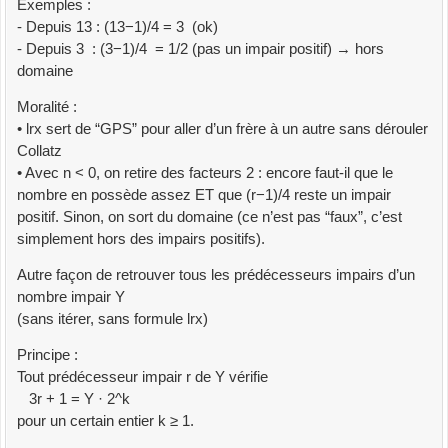
Exemples :
- Depuis 13 : (13−1)/4 = 3 (ok)
- Depuis 3 : (3−1)/4 = 1/2 (pas un impair positif) → hors
domaine
Moralité :
• lrx sert de “GPS” pour aller d’un frère à un autre sans dérouler
Collatz
• Avec n < 0, on retire des facteurs 2 : encore faut-il que le
nombre en possède assez ET que (r−1)/4 reste un impair
positif. Sinon, on sort du domaine (ce n’est pas “faux”, c’est
simplement hors des impairs positifs).
Autre façon de retrouver tous les prédécesseurs impairs d’un
nombre impair Y
(sans itérer, sans formule lrx)
Principe :
Tout prédécesseur impair r de Y vérifie
3r + 1 = Y · 2^k
pour un certain entier k ≥ 1.