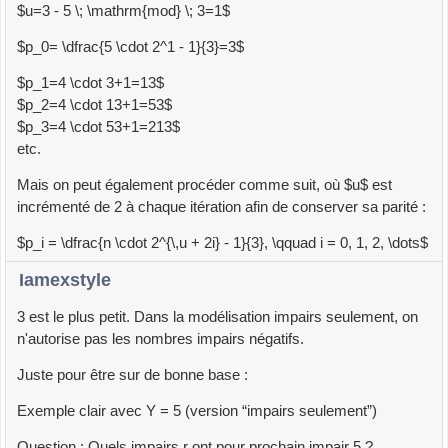
$u=3 - 5 \; \mathrm{mod} \; 3=1$
$p_0= \dfrac{5 \cdot 2^1 - 1}{3}=3$
$p_1=4 \cdot 3+1=13$
$p_2=4 \cdot 13+1=53$
$p_3=4 \cdot 53+1=213$
etc.
Mais on peut également procéder comme suit, où $u$ est
incrémenté de 2 à chaque itération afin de conserver sa parité :
$p_i = \dfrac{n \cdot 2^{\,u + 2i} - 1}{3}, \qquad i = 0, 1, 2, \dots$
Iamexstyle
3 est le plus petit. Dans la modélisation impairs seulement, on
n'autorise pas les nombres impairs négatifs.
Juste pour être sur de bonne base :
Exemple clair avec Y = 5 (version “impairs seulement”)
Question : Quels impairs r ont pour prochain impair 5 ?