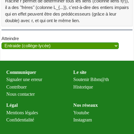
Racine r permet de déterminer tous les liens (colonne liens f(r)),
| 1621
il a des "frères" (colonne L_{...}), c'est-à-dire des entiers impairs
qui en effet peuvent être des prédécesseurs (grâce à leur
double) avec r, et qui ont le même lien.
Atteindre
Communiquer
Le site
Signaler une erreur
Soutenir Bibm@th
Contribuer
Historique
Nous contacter
Légal
Nos réseaux
Mentions légales
Youtube
Confidentialité
Instagram