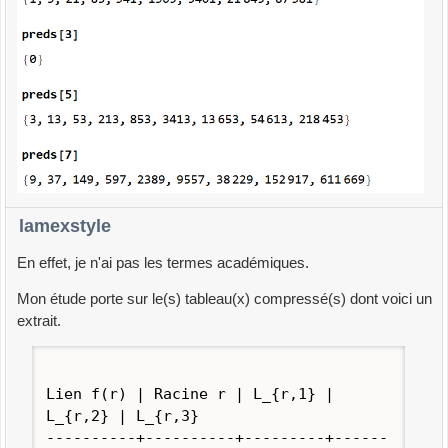
lamexstyle
En effet, je n'ai pas les termes académiques.
Mon étude porte sur le(s) tableau(x) compressé(s) dont voici un
extrait.
Lien f(r) | Racine r | L_{r,1} |
L_{r,2} | L_{r,3}
----------+----------+---------+------