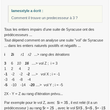
Iamesxtyle a écrit :
Comment il trouve un predecesseur à 3 ?
Tous les entiers impairs d'une suite de Syracuse ont des
prédécesseurs ...
Tout dépend comment on analyse une suite "vol" de Syracuse
... dans les entiers naturels positifs et négatifs ...
i
2i
r1
r2
...>
rang des itérations
3
6
10
16
....> vol Z ; i = 3
1 2 4 2
-1
-2 -2
-2
....> vol X ; i = -1
-3 -6 -8 -4
-5
-10 -14
-20
....> vol Y ; i = -5
2X - Y = Z au rang d'itération prévu...
Par exemple pour le vol Z, avec $i = 3$ , il est relié (il a un
prédécesseur ) au rang $r = 2$ , avec le vol $X$ , $=i$ , $= -1$