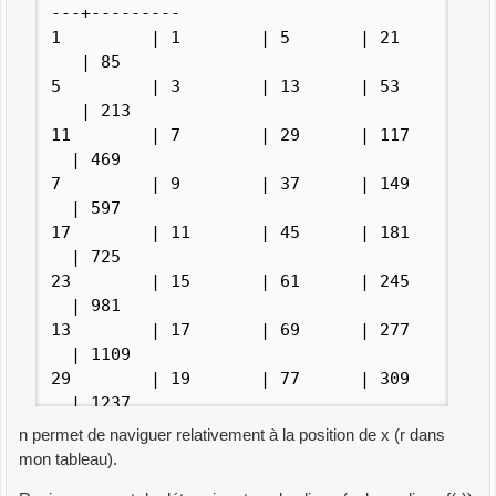
---+---------
1 | 1 | 5 | 21
| 85
5 | 3 | 13 | 53
| 213
11 | 7 | 29 | 117
| 469
7 | 9 | 37 | 149
| 597
17 | 11 | 45 | 181
| 725
23 | 15 | 61 | 245
| 981
13 | 17 | 69 | 277
| 1109
29 | 19 | 77 | 309
| 1237
35 | 23 | 93 | 373
n permet de naviguer relativement à la position de x (r dans
| 1493
mon tableau).
19 | 25 | 101 | 405