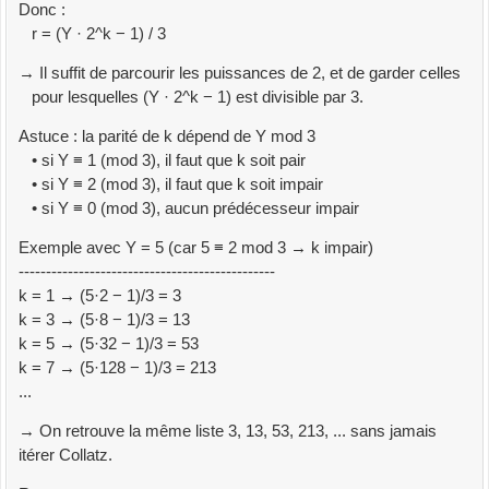
Donc :
r = (Y · 2^k − 1) / 3
→ Il suffit de parcourir les puissances de 2, et de garder celles
pour lesquelles (Y · 2^k − 1) est divisible par 3.
Astuce : la parité de k dépend de Y mod 3
• si Y ≡ 1 (mod 3), il faut que k soit pair
• si Y ≡ 2 (mod 3), il faut que k soit impair
• si Y ≡ 0 (mod 3), aucun prédécesseur impair
Exemple avec Y = 5 (car 5 ≡ 2 mod 3 → k impair)
-----------------------------------------------
k = 1 → (5·2 − 1)/3 = 3
k = 3 → (5·8 − 1)/3 = 13
k = 5 → (5·32 − 1)/3 = 53
k = 7 → (5·128 − 1)/3 = 213
...
→ On retrouve la même liste 3, 13, 53, 213, ... sans jamais
itérer Collatz.