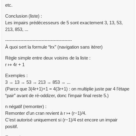
etc.
Conclusion (liste) :
Les impairs prédécesseurs de 5 sont exactement 3, 13, 53,
213, 853, ...
--------------------------------------------
À quoi sert la formule “lrx” (navigation sans itérer)
Règle simple entre deux voisins de la liste :
r ↦ 4r + 1
Exemples :
3 → 13 → 53 → 213 → 853 → ...
(Parce que 3(4r+1)+1 = 4(3r+1) : on multiplie juste par 4 l’étape
“pair” avant de ré-oddizer, donc l’impair final reste 5.)
n négatif (remonter) :
Remonter d’un cran revient à r ↦ (r−1)/4.
C’est autorisé uniquement si (r−1)/4 est encore un impair
positif.