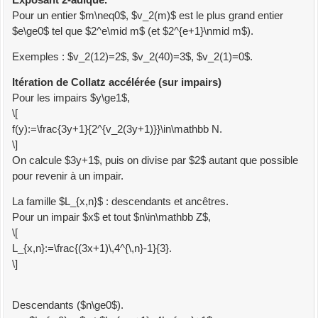
Exposant 2-adique.
Pour un entier $m\neq0$, $v_2(m)$ est le plus grand entier
$e\ge0$ tel que $2^e\mid m$ (et $2^{e+1}\nmid m$).
Exemples : $v_2(12)=2$, $v_2(40)=3$, $v_2(1)=0$.
Itération de Collatz accélérée (sur impairs)
Pour les impairs $y\ge1$,
\[
f(y):=\frac{3y+1}{2^{v_2(3y+1)}}\in\mathbb N.
\]
On calcule $3y+1$, puis on divise par $2$ autant que possible
pour revenir à un impair.
La famille $L_{x,n}$ : descendants et ancêtres.
Pour un impair $x$ et tout $n\in\mathbb Z$,
\[
L_{x,n}:=\frac{(3x+1)\,4^{\,n}-1}{3}.
\]
Descendants ($n\ge0$).