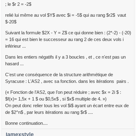
; le $r 2 = -2$
relié lui même au vol $Y$ avec $i = -5$ qui au rang $r2$ vaut
$-20$
Suivant la formule $2X - Y = Z$ ce qui donne bien : (2*-2) - (-20)
= 16 qui est bien le successeur au rang 2 de ces deux vols i
inférieur ...
Dans les entiers négatifs il y a 3 boucles , et , ce n'est pas un
hasard ...
C'est une conséquence de la structure arithmétique de
Syracuse : L'AS2 , avec sa fonction. dans les itérations pairs .
(« Fonction de l’AS2, que l’on peut réduire ; avec $x = 2i $ :
$f(x)= 1,5x + 1 $ ou $0,5x$ , si $x$ multiple de 4. »)
On peut donc relier tous les vol $i$ ayant un écart entre eux de
de $2^n$ , par leurs itérations au rang $r$ ....
Bonne continuation....
Iamexstyle