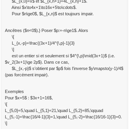
$L_{x,0}=x$ et $L_{x,n+1}=4L_{x,n}+1$.
Ainsi $x\to4x+1\to16x+5\to\cdots$.
Pour $n\ge0$, $L_{x,n}$ est toujours impair.
Ancêtres ($n<0$).} Poser $p:=-n\ge1$. Alors
\[
L_{x,-p}=\frac{(3x+1)/4^{\,p}-1}{3}
\]
est un entier si et seulement si $4^{\,p}\mid(3x+1)$ (i.e.
$v_2(3x+1)\ge 2p$). Dans ce cas,
$L_{x,-p}$ s’obtient par $p$ fois l’inverse $y\mapsto(y-1)/4$
(pas forcément impair).
Exemples
Pour $x=5$ : $3x+1=16$,
\[
L_{5,0}=5,\quad L_{5,1}=21,\quad L_{5,2}=85,\qquad
L_{5,-1}=\frac{16/4-1}{3}=1,\quad L_{5,-2}=\frac{16/16-1}{3}=0.
\]