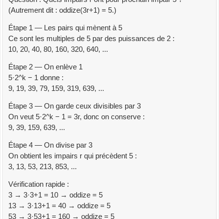
(Autrement dit : oddize(3r+1) = 5.)
Étape 1 — Les pairs qui mènent à 5
Ce sont les multiples de 5 par des puissances de 2 :
10, 20, 40, 80, 160, 320, 640, ...
Étape 2 — On enlève 1
5·2^k − 1 donne :
9, 19, 39, 79, 159, 319, 639, ...
Étape 3 — On garde ceux divisibles par 3
On veut 5·2^k − 1 = 3r, donc on conserve :
9, 39, 159, 639, ...
Étape 4 — On divise par 3
On obtient les impairs r qui précèdent 5 :
3, 13, 53, 213, 853, ...
Vérification rapide :
3 → 3·3+1 = 10 → oddize = 5
13 → 3·13+1 = 40 → oddize = 5
53 → 3·53+1 = 160 → oddize = 5