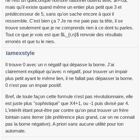
ne l'est un quelconque nombre rationnel obtenu avec $n<0$,
mais qu'il existe quand même un entier plus petit que 3 et
prédécesseur de 5, sans qu'on sache encore à quoi il
ressemble. C'est bien ça ? Je ne me paie pas ta tête, il se
trouve seulement que je ne comprends rien à ce dont tu parles.
Tout ce que je vois est que $L_{r,n}$ renvoie des résultats
erronés et que tu le nies.
Iamexstyle
Il trouve 0 avec un n négatif qui dépasse la borne. J'ai
clairement expliqué qu'avec n négatif, pour trouver un impair
plus petit ayant le même lien, il ne fallait pas dépasser la borne.
0 n'est pas un impair positif.
Bref, de toute façon cette formule n'est pas révolutionnaire, elle
est juste plus "sophistiqué" que X4+1, ou -1 puis divisé par 4.
L'intérêt étant peut-être par contre qu'on peut trouver un frère
lointain sans iterrer (de préférence plus grand, car on ne connait
pas la borne négative). A priori sans aucune utilité pour ton
automate.