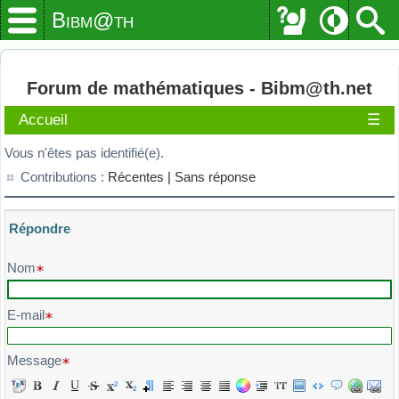
Bibm@th
Forum de mathématiques - Bibm@th.net
Accueil
☰
Vous n'êtes pas identifié(e).
Contributions :
Récentes |
Sans réponse
Répondre
Veuillez composer votre message et l'envoyer
Nom
E-mail
Message