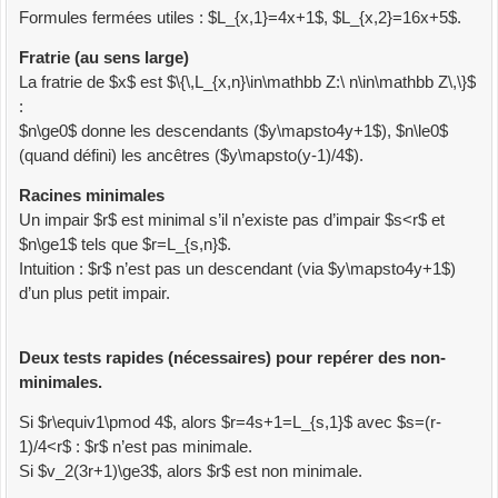
Formules fermées utiles : $L_{x,1}=4x+1$, $L_{x,2}=16x+5$.
Fratrie (au sens large)
La fratrie de $x$ est $\{\,L_{x,n}\in\mathbb Z:\ n\in\mathbb Z\,\}$
:
$n\ge0$ donne les descendants ($y\mapsto4y+1$), $n\le0$
(quand défini) les ancêtres ($y\mapsto(y-1)/4$).
Racines minimales
Un impair $r$ est minimal s’il n’existe pas d’impair $s<r$ et
$n\ge1$ tels que $r=L_{s,n}$.
Intuition : $r$ n’est pas un descendant (via $y\mapsto4y+1$)
d’un plus petit impair.
Deux tests rapides (nécessaires) pour repérer des non-
minimales.
Si $r\equiv1\pmod 4$, alors $r=4s+1=L_{s,1}$ avec $s=(r-
1)/4<r$ : $r$ n’est pas minimale.
Si $v_2(3r+1)\ge3$, alors $r$ est non minimale.