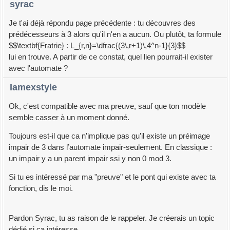
syrac
Je t'ai déjà répondu page précédente : tu découvres des
prédécesseurs à 3 alors qu'il n'en a aucun. Ou plutôt, ta formule
$$\textbf{Fratrie} : L_{r,n}=\dfrac{(3\,r+1)\,4^n-1}{3}$$
lui en trouve. A partir de ce constat, quel lien pourrait-il exister
avec l'automate ?
Iamexstyle
Ok, c'est compatible avec ma preuve, sauf que ton modèle
semble casser à un moment donné.
Toujours est-il que ca n’implique pas qu’il existe un préimage
impair de 3 dans l’automate impair-seulement. En classique :
un impair y a un parent impair ssi y non 0 mod 3.
Si tu es intéressé par ma "preuve" et le pont qui existe avec ta
fonction, dis le moi.
Pardon Syrac, tu as raison de le rappeler. Je créerais un topic
dédié si ça intéresse.