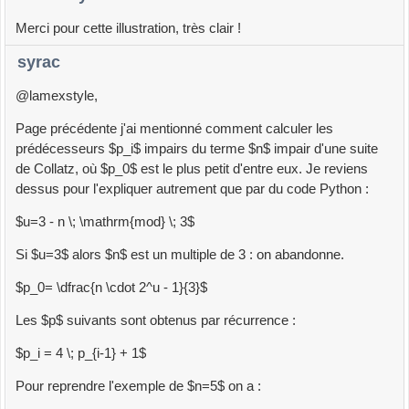
Merci pour cette illustration, très clair !
syrac
@lamexstyle,
Page précédente j'ai mentionné comment calculer les
prédécesseurs $p_i$ impairs du terme $n$ impair d'une suite
de Collatz, où $p_0$ est le plus petit d'entre eux. Je reviens
dessus pour l'expliquer autrement que par du code Python :
$u=3 - n \; \mathrm{mod} \; 3$
Si $u=3$ alors $n$ est un multiple de 3 : on abandonne.
$p_0= \dfrac{n \cdot 2^u - 1}{3}$
Les $p$ suivants sont obtenus par récurrence :
$p_i = 4 \; p_{i-1} + 1$
Pour reprendre l'exemple de $n=5$ on a :