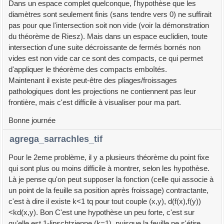
Dans un espace complet quelconque, l'hypothèse que les
diamètres sont seulement finis (sans tendre vers 0) ne suffirait
pas pour que l'intersection soit non vide (voir la démonstration
du théorème de Riesz). Mais dans un espace euclidien, toute
intersection d'une suite décroissante de fermés bornés non
vides est non vide car ce sont des compacts, ce qui permet
d'appliquer le théorème des compacts emboîtés.
Maintenant il existe peut-être des pliages/froissages
pathologiques dont les projections ne contiennent pas leur
frontière, mais c'est difficile à visualiser pour ma part.
Bonne journée
agrega_sarrachles_tif
Pour le 2eme problème, il y a plusieurs théorème du point fixe
qui sont plus ou moins difficile à montrer, selon les hypothèse.
Là je pense qu'on peut supposer la fonction (celle qui associe à
un point de la feuille sa position après froissage) contractante,
c'est à dire il existe k<1 tq pour tout couple (x,y), d(f(x),f(y))
<kd(x,y). Bon C'est une hypothèse un peu forte, c'est sur
qu'elle est 1-lipschtzienne (k=1), puisque la feuille ne s'étire