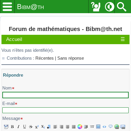
Bibm@th
Forum de mathématiques - Bibm@th.net
Accueil
☰
Vous n'êtes pas identifié(e).
Contributions :
Récentes |
Sans réponse
Répondre
Veuillez composer votre message et l'envoyer
Nom
E-mail
Message