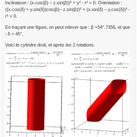
Inclinaison : (x.cos(β) – z.sin(β))² + y² - r² = 0. Orientation :
((x.cos(δ) + y.sin(δ))cos(β)– z.sin(β))² + (x.sin(δ) – y.cos(δ))² -
r² = 0.
En traçant une figure, on peut relever que : β =54°.7356, et que
: δ = 45°.
Voici le cylindre droit, et après les 2 rotations.