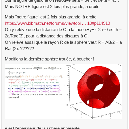
Sur la figure de gauche on retrouve bêta = 54°. et delta = 45°.
Mais NOTRE figure est 2 fois plus grande, à droite.
Mais "notre figure" est 2 fois plus grande, à droite.
https://www.bibmath.net/forums/viewtopi … 10#p114910
On y relève que la distance de O à la face x+y+z-2a=0 est h =
2a/Rac(3), pour la distance des disques à O.
On relève aussi que le rayon R de la sphère vaut R = AB/2 = a
Rac(2). ??????
Modifions la dernière sphère trouée, à boucher !
e est l'épaisseur de la sphère apparente ...