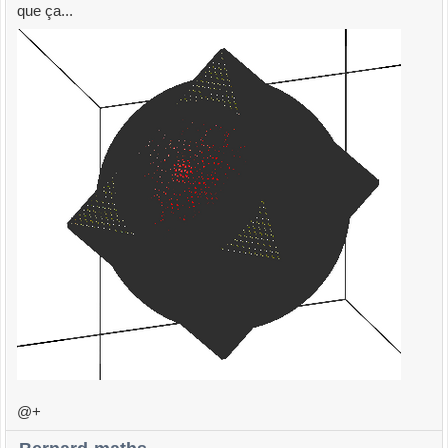
que ça...
@+