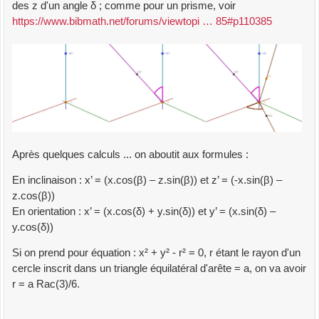
des z d'un angle δ ; comme pour un prisme, voir
https://www.bibmath.net/forums/viewtopi … 85#p110385
Après quelques calculs ... on aboutit aux formules :
En inclinaison : x’ = (x.cos(β) – z.sin(β)) et z’ = (-x.sin(β) –
z.cos(β))
En orientation : x’ = (x.cos(δ) + y.sin(δ)) et y’ = (x.sin(δ) –
y.cos(δ))
Si on prend pour équation : x² + y² - r² = 0, r étant le rayon d'un
cercle inscrit dans un triangle équilatéral d'arête = a, on va avoir
r = a Rac(3)/6.