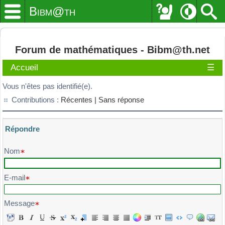
Bibm@th
Forum de mathématiques - Bibm@th.net
Accueil
☰
Vous n'êtes pas identifié(e).
Contributions :
Récentes |
Sans réponse
Répondre
Veuillez composer votre message et l'envoyer
Nom
E-mail
Message