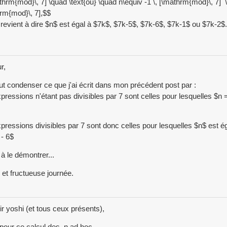
athrm{mod}\, 7] \quad \text{ou} \quad n\equiv -1 \, [\mathrm{mod}\, 7] \
rm{mod}\, 7],$$
 revient à dire $n$ est égal à $7k$, $7k-5$, $7k-6$, $7k-1$ ou $7k-2$.
r,
t condenser ce que j'ai écrit dans mon précédent post par :
pressions n'étant pas divisibles par 7 sont celles pour lesquelles $n
pressions divisibles par 7 sont donc celles pour lesquelles $n$ est ég
 - 6$
à le démontrer...
et fructueuse journée.
r yoshi (et tous ceux présents),
pour ce calcul des n ad hoc.