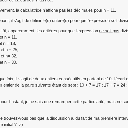
ivement, la calculatrice n'affiche pas les décimales pour n = 11.
ant, il s'agit de définir le(s) critère(s) pour que l'expression soit divis
utôt, apparemment, les critères pour que l'expression
ne soit pas
divi
et n = 11,
t n = 18,
 et n = 25,
 et n= 32,
et n = 39,
ue fois, il s'agit de deux entiers consécutifs en partant de 10, l'écart 
r entier de la paire suivante étant de sept : 10 + 7 = 17 ; 17 + 7 = 24 ;
pour l'instant, je ne sais que remarquer cette particularité, mais ne sa
e trouvez-vous pas que la discussion a, du fait de ma première inter
re initial ? :-)