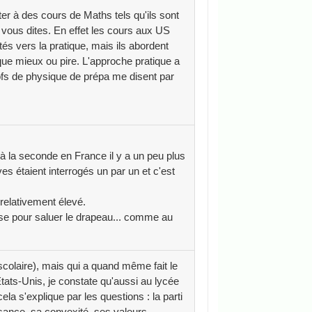
er à des cours de Maths tels qu'ils sont
 vous dites. En effet les cours aux US
és vers la pratique, mais ils abordent
 que mieux ou pire. L'approche pratique a
ofs de physique de prépa me disent par
 la seconde en France il y a un peu plus
es étaient interrogés un par un et c'est
relativement élevé.
ise pour saluer le drapeau... comme au
scolaire), mais qui a quand même fait le
ats-Unis, je constate qu'aussi au lycée
ela s'explique par les questions : la parti
sance, sa convexité, ses valeurs