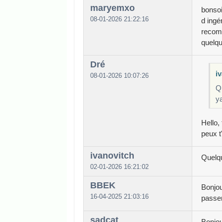
maryemxo
bonsoi
08-01-2026 21:22:16
d ingé
recomm
quelq
Dré
iv
08-01-2026 10:07:26
Qu
y
Hello,
peux t
ivanovitch
Quelqu
02-01-2026 16:21:02
BBEK
Bonjou
16-04-2025 21:03:16
passe
sadcat
Bonjou