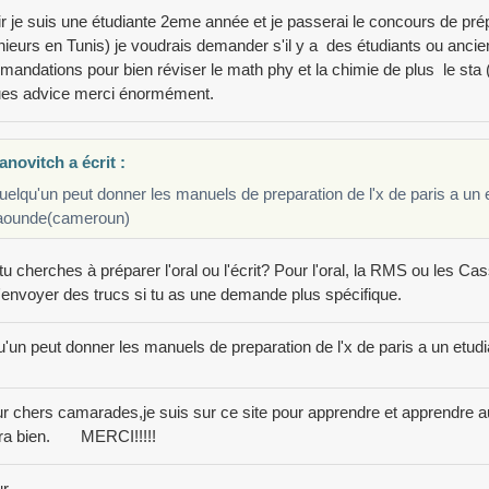
r je suis une étudiante 2eme année et je passerai le concours de prép
nieurs en Tunis) je voudrais demander s'il y a des étudiants ou anc
andations pour bien réviser le math phy et la chimie de plus le sta
ues advice merci énormément.
anovitch a écrit :
elqu'un peut donner les manuels de preparation de l'x de paris a un 
aounde(cameroun)
 tu cherches à préparer l'oral ou l'écrit? Pour l'oral, la RMS ou les 
'envoyer des trucs si tu as une demande plus spécifique.
'un peut donner les manuels de preparation de l'x de paris a un etu
r chers camarades,je suis sur ce site pour apprendre et apprendre au
ra bien. MERCI!!!!!
r,