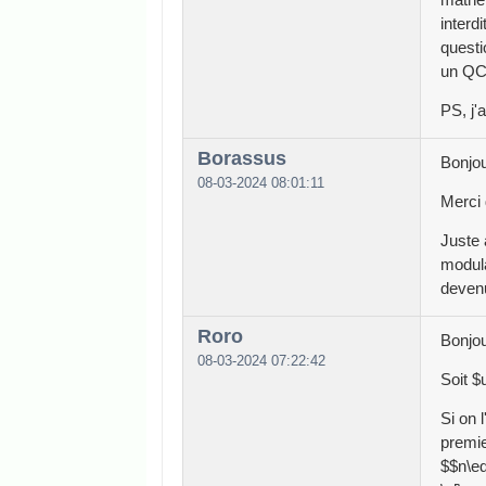
interd
questi
un QCM
PS, j'
Borassus
Bonjou
08-03-2024 08:01:11
Merci 
Juste 
modula
deven
Roro
Bonjou
08-03-2024 07:22:42
Soit $
Si on 
premie
$$n\eq