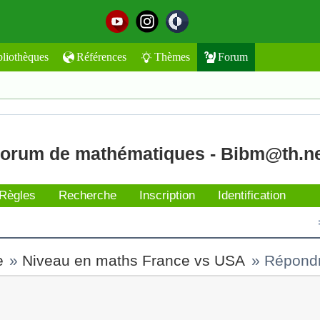
bliothèques
Références
Thèmes
Forum
orum de mathématiques - Bibm@th.n
Règles
Recherche
Inscription
Identification
e
»
Niveau en maths France vs USA
»
Répond
t l'envoyer