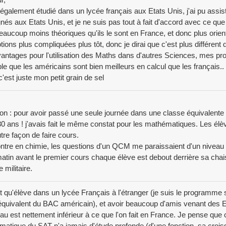
également étudié dans un lycée français aux Etats Unis, j'ai pu assist
nés aux Etats Unis, et je ne suis pas tout à fait d'accord avec ce que
eaucoup moins théoriques qu'ils le sont en France, et donc plus orient
tions plus compliquées plus tôt, donc je dirai que c'est plus différent
antages pour l'utilisation des Maths dans d'autres Sciences, mes pr
e que les américains sont bien meilleurs en calcul que les français..
 c'est juste mon petit grain de sel
 : pour avoir passé une seule journée dans une classe équivalente à
 30 ans ! j'avais fait le même constat pour les mathématiques. Les élèv
tre façon de faire cours.
ntre en chimie, les questions d'un QCM me paraissaient d'un niveau 
matin avant le premier cours chaque élève est debout derrière sa cha
 militaire.
t qu'élève dans un lycée Français à l'étranger (je suis le programme 
quivalent du BAC américain), et avoir beaucoup d'amis venant des Et
eau est nettement inférieur à ce que l'on fait en France. Je pense que c
atique du SAT n'a jamais d'étude profonde (d'une fonction, sa crois