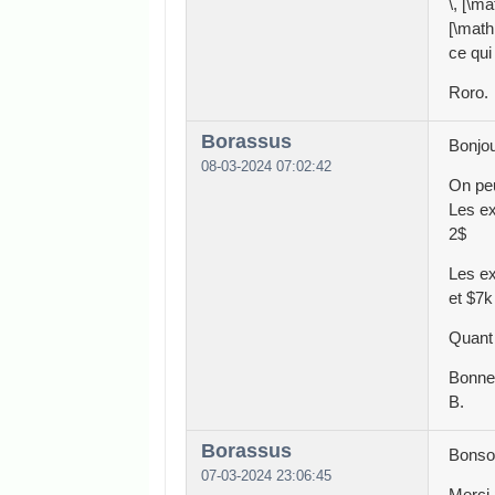
\, [\m
[\math
ce qui
Roro.
Borassus
Bonjou
08-03-2024 07:02:42
On peu
Les ex
2$
Les ex
et $7k
Quant 
Bonne 
B.
Borassus
Bonsoi
07-03-2024 23:06:45
Merci 