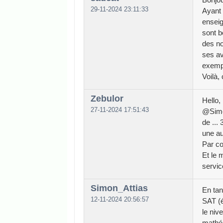
29-11-2024 23:11:33
Ayant 
enseig
sont b
des no
ses av
exempl
Voilà,
Zebulor
Hello,
27-11-2024 17:51:43
@Simon
de ...
une au
Par co
Et le 
service
Simon_Attias
En tan
12-11-2024 20:56:57
SAT (é
le niv
mathém