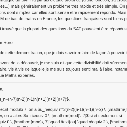
ites...) mais généralement un problème très rapide et très simple. On 
ons sont simples car elles sont sensé être rapidement répondu. Mais
 de bac de maths en France, les questions françaises sont biens p
ai trouvé que la plupart des questions du SAT pouvaient être répondu
r Roro,
de cette démonstration, que je dois savoir refaire de façon à pouvoir bi
avant de la découvrir, je me suis dit que cette divisibilité doit sûreme
ire, vis à vis de laquelle je me suis toujours senti mal à l'aise, 
ue Maths expertes.
r,
u_n=(n-7)(n-2)(n-1)n(n+1)(n+2)(n+7)$.
l'écrit modulo 7, on a $u_n\equiv n^3(n-2)(n-1)(n+1)(n+2) \, [\mathrm
r, on a alors $u_n\equiv 0 \, [\mathrm{mod}\, 7]$ si et seulement si
uiv 0 \, [\mathrm{mod}\, 7] \quad \text{ou} \quad n\equiv 2 \, [\mathrm