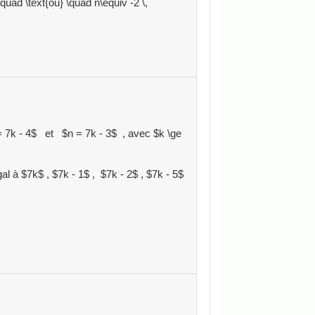
quad \text{ou} \quad n\equiv -2 \,
 = 7k - 4$ et $n = 7k - 3$ , avec $k \ge
al à $7k$ , $7k - 1$ , $7k - 2$ , $7k - 5$