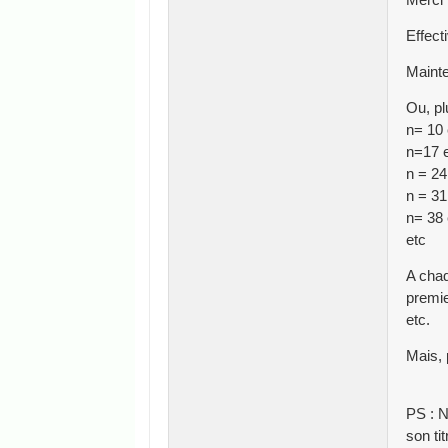
Effect
Mainten
Ou, pl
n= 10 
n=17 e
n = 24
n = 31
n= 38 
etc
A chaq
premie
etc.
Mais, 
PS : N
son tit