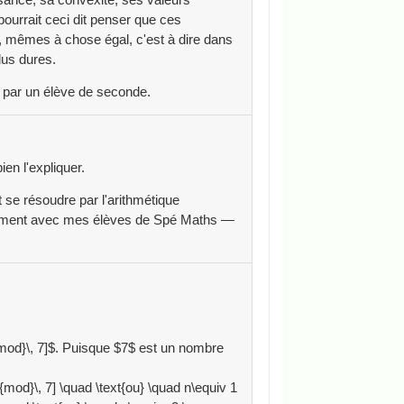
pourrait ceci dit penser que ces
, mêmes à chose égal, c'est à dire dans
lus dures.
s par un élève de seconde.
en l'expliquer.
nt se résoudre par l'arithmétique
notamment avec mes élèves de Spé Maths —
{mod}\, 7]$. Puisque $7$ est un nombre
{mod}\, 7] \quad \text{ou} \quad n\equiv 1