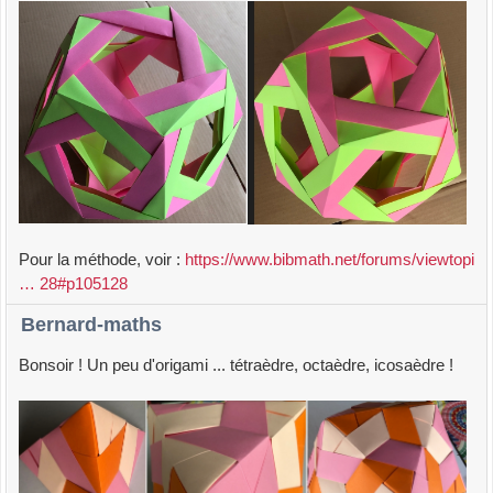
Pour la méthode, voir :
https://www.bibmath.net/forums/viewtopi
… 28#p105128
Bernard-maths
Bonsoir ! Un peu d'origami ... tétraèdre, octaèdre, icosaèdre !