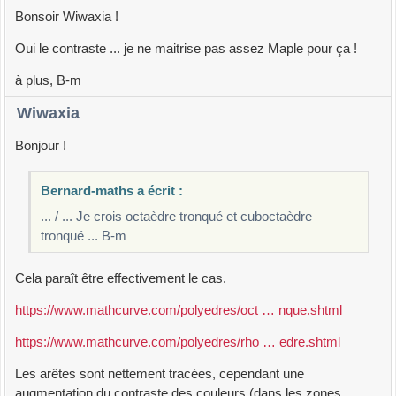
Bonsoir Wiwaxia !
Oui le contraste ... je ne maitrise pas assez Maple pour ça !
à plus, B-m
Wiwaxia
Bonjour !
Bernard-maths a écrit :
... / ... Je crois octaèdre tronqué et cuboctaèdre
tronqué ... B-m
Cela paraît être effectivement le cas.
https://www.mathcurve.com/polyedres/oct … nque.shtml
https://www.mathcurve.com/polyedres/rho … edre.shtml
Les arêtes sont nettement tracées, cependant une
augmentation du contraste des couleurs (dans les zones