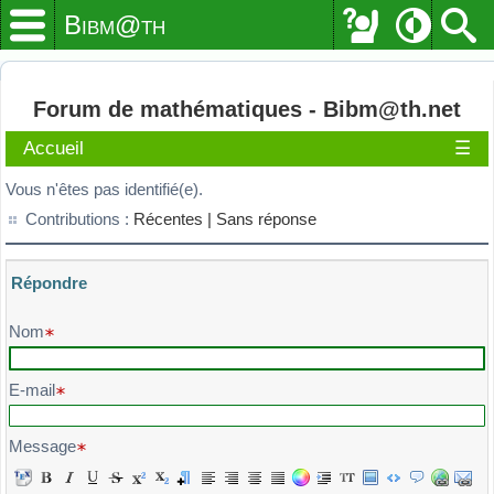
Bibm@th
Forum de mathématiques - Bibm@th.net
Accueil
☰
Vous n'êtes pas identifié(e).
Contributions :
Récentes |
Sans réponse
Répondre
Veuillez composer votre message et l'envoyer
Nom
E-mail
Message