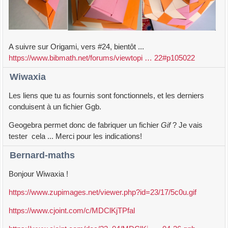
A suivre sur Origami, vers #24, bientôt ...
https://www.bibmath.net/forums/viewtopi … 22#p105022
Wiwaxia
Les liens que tu as fournis sont fonctionnels, et les derniers
conduisent à un fichier Ggb.
Geogebra permet donc de fabriquer un fichier
Gif
? Je vais
tester cela ... Merci pour les indications!
Bernard-maths
Bonjour Wiwaxia !
https://www.zupimages.net/viewer.php?id=23/17/5c0u.gif
https://www.cjoint.com/c/MDClKjTPfal