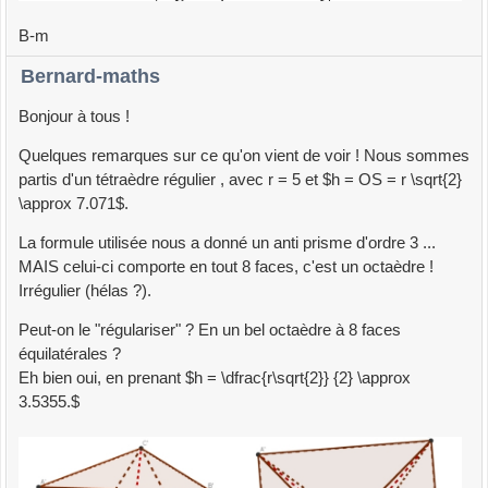
B-m
Bernard-maths
Bonjour à tous !
Quelques remarques sur ce qu'on vient de voir ! Nous sommes
partis d'un tétraèdre régulier , avec r = 5 et $h = OS = r \sqrt{2}
\approx 7.071$.
La formule utilisée nous a donné un anti prisme d'ordre 3 ...
MAIS celui-ci comporte en tout 8 faces, c'est un octaèdre !
Irrégulier (hélas ?).
Peut-on le "régulariser" ? En un bel octaèdre à 8 faces
équilatérales ?
Eh bien oui, en prenant $h = \dfrac{r\sqrt{2}} {2} \approx
3.5355.$