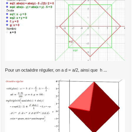
Pour un octaèdre régulier, on a d = a/2, ainsi que h ...