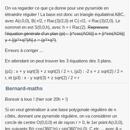
On va regarder ce que ça donne pour une pyramide en
tétraèdre régulier ! La base est donc un triangle équilatéral ABC,
avec A(r,0,0), B(-r/2, r Rac(3)/2,0) et C(-r/2, -r Rac(3)/2,0). Le
sommet en est S(0,0,h), avec h = r Rac(2).
Reprenons
l'équation générale d'un plan (pi) : [r*cos(AOIi)] x + [r*sin(AOIi)]
y + [(p'²+q'²)/h] z = (p'²+q'²)
.
Erreurs à corriger ...
En attendant on peut trouver les 3 équations des 3 plans.
(p1) : x + y sqrt(3) + z sqrt(2) / 2 = r, (p2) : -2 x + z sqrt(2) / 2 =
r, et (p3) : x - y sqrt(3) + z sqrt(2) / 2 = r
Bernard-maths
Bonsoir à tous ! (hier soir 20h + !)
Si on veut généraliser à une base polygonale régulière de n
côtés, donnant une pyramide régulière, on va considérer un
cercle de centre O(0,0,0) et de rayon r > 0, le 1er point A(r,0,0),
les suivants B(r cos(360°/n),r sin(360°/n),0), C etc ... avec A =