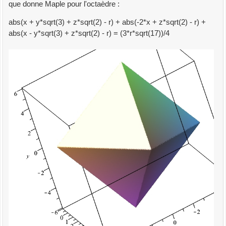
que donne Maple pour l'octaèdre :
abs(x + y*sqrt(3) + z*sqrt(2) - r) + abs(-2*x + z*sqrt(2) - r) +
abs(x - y*sqrt(3) + z*sqrt(2) - r) = (3*r*sqrt(17))/4