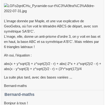
L'image donnée par Maple, et une vue explicative de
GeoGebra, où l'on voit le tétraèdre ABCS de départ, avec son
symétrique SA'B'C'.
L'mage, elle, donne un anti-prisme d'ordre 3, on y voit en bas et
en haut, la base ABC et sa symétrique A'B'C'. Mais reliées par
6 triangles latéraux !
Ah oui, l'équation :
abs(x + y*sqrt(3) + z*sqrt(2)/2 - r) + abs(-2*x + z*sqrt(2)/2 - r) +
abs(x - y*sqrt(3) + z*sqrt(2)/2 - r) = (3*r*sqrt(17))/4
La suite plus tard, avec des bases variées ...
Bernard-maths
Bernard-maths
Bonjour à tous !