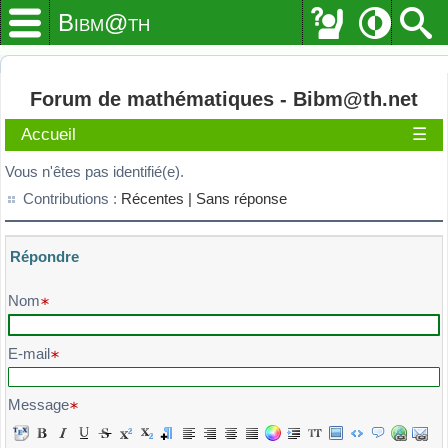
Bibm@th
Forum de mathématiques - Bibm@th.net
Accueil
☰
Vous n'êtes pas identifié(e).
Contributions :
Récentes |
Sans réponse
Répondre
Veuillez composer votre message et l'envoyer
Nom
E-mail
Message