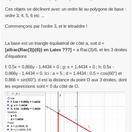
Ces objets se déclinent avec un ordre lié au polygone de base :
ordre 3, 4, 5, 6 etc ...
Commençons par l'ordre 3, et le tétraèdre !
La base est un triangle équilatéral de côté a, soit d =
[a\frac{Rac(3)}{6}} en Latex ???]
= a Rac(3)/6, et les 3 droites
d'équations
f: 0.5x + 0.866y - 1.4434 = 0 ; g: x + 1.4434 = 0 ; h: 0.5x -
0.866y - 1.4434 = 0. Ici : a = 5 ; d = 1.4434 ; 0.5 = cos(60°) et
0.866 = sin(60°). d est la distance du point O aux 3 droites, dont
les expressions sont < 0 du côté de O.