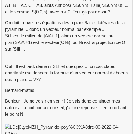
A1, B = A2, C = A3, alors Ai(r cos(i*360°/n), r sin(i*360°/n),0) ...,
et le sommet S(0,0,h), avec h > 0. Tout ça pour n >= 3 !
On doit trouver les équations des n plans/faces latérales de la
pyramide ... donc un vecteur normal par exemple ...
Si Ii est le milieu de [AiAi+1], alors un vecteur normal au
plan(SAiAi+1) est le vecteur(ONi), où Ni est la projection de O
sur [SIi] ...
Ouf ! Il est tard, demain, 21h et quelques ... un calculateur
charitable me donnera la formule d'un vecteur normal à chacun
des n plans ... ???
Bernard-maths
Bonjour ! Je ne vois rien venir ! Je vais donc continuer mes
calculs. La nuit portant conseil, j'ai une réponse ... en modifiant
le point Ni !