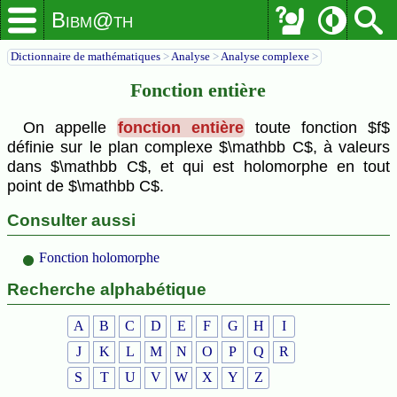
Bibm@th
Dictionnaire de mathématiques
>
Analyse
>
Analyse complexe
>
Fonction entière
On appelle
fonction entière
toute fonction $f$
définie sur le plan complexe $\mathbb C$, à valeurs
dans $\mathbb C$, et qui est holomorphe en tout
point de $\mathbb C$.
Consulter aussi
Fonction holomorphe
Recherche alphabétique
A
B
C
D
E
F
G
H
I
J
K
L
M
N
O
P
Q
R
S
T
U
V
W
X
Y
Z